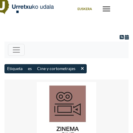
Seleccione su idioma
EUSKERA
Etiqueta
es
Cine y cortometrajes