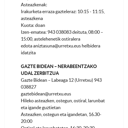
Asteazkenak:
Irakurketa erraza gazteleraz: 10:15 - 11:15,
asteazkena
Kuota: doan
Izen-ematea: 943 038083 deituta, 08:00 –
15:00, astelehenetik ostiralera
edota
aniztasuna@urretxu.eus
helbidera
idatzita
GAZTE BIDEAN – NERABEENTZAKO
UDAL ZERBITZUA
Gazte Bidean – Labeaga 12 (Urretxu) 943
038827
gaztebidean@urretxu.eus
Hileko asteazken, ostegun, ostiral, larunbat
eta igande guztietan
Asteazken, ostegun eta igandetan, 16.30-
20:00