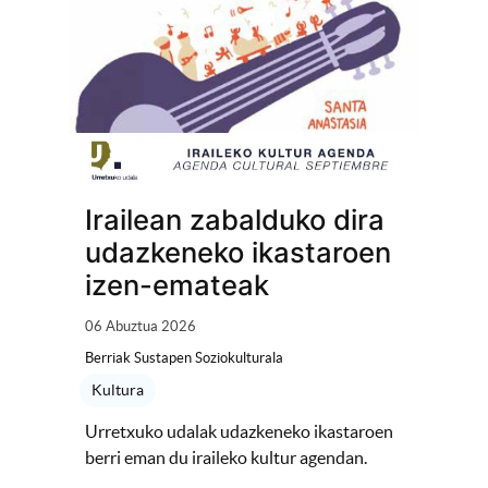
Irailean zabalduko dira
udazkeneko ikastaroen
izen-emateak
06 Abuztua 2026
Berriak Sustapen Soziokulturala
Kultura
Urretxuko udalak udazkeneko ikastaroen
berri eman du iraileko kultur agendan.