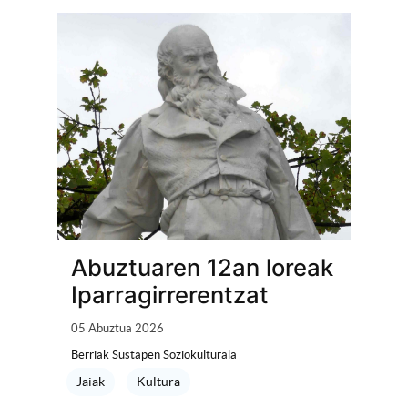
Abuztuaren 12an loreak
Iparragirrerentzat
05 Abuztua 2026
Berriak Sustapen Soziokulturala
Jaiak
Kultura