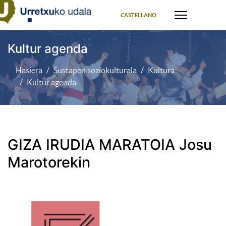
Select your language
CASTELLANO
Kultur agenda
Hasiera
Sustapen soziokulturala
Kultura
Kultur agenda
GIZA IRUDIA MARATOIA Josu
Marotorekin