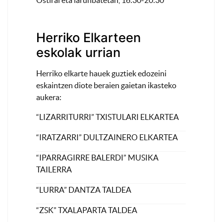
Ostiral eta larunbatetan, 16:30-20:30
Herriko Elkarteen
eskolak urrian
Herriko elkarte hauek guztiek edozeini
eskaintzen diote beraien gaietan ikasteko
aukera:
“LIZARRITURRI” TXISTULARI ELKARTEA
“IRATZARRI” DULTZAINERO ELKARTEA
“IPARRAGIRRE BALERDI” MUSIKA
TAILERRA
“LURRA” DANTZA TALDEA
“ZSK” TXALAPARTA TALDEA