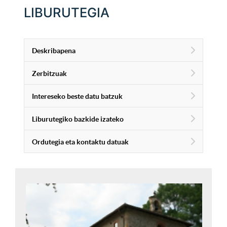
LIBURUTEGIA
Deskribapena
Zerbitzuak
Intereseko beste datu batzuk
Liburutegiko bazkide izateko
Ordutegia eta kontaktu datuak