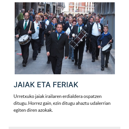
JAIAK ETA FERIAK
Urretxuko jaiak irailaren erdialdera ospatzen
ditugu. Horrez gain, ezin ditugu ahaztu udalerrian
egiten diren azokak.