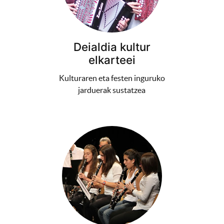
Deialdia kultur
elkarteei
Kulturaren eta festen inguruko
jarduerak sustatzea