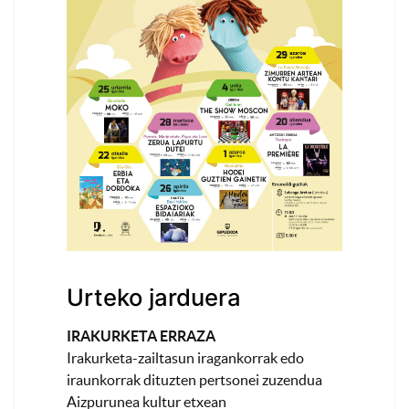
Urteko jarduera
IRAKURKETA ERRAZA
Irakurketa-zailtasun iragankorrak edo
iraunkorrak dituzten pertsonei zuzendua
Aizpurunea kultur etxean