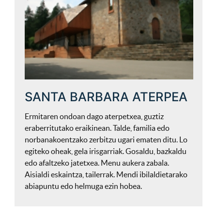
SANTA BARBARA ATERPEA
Ermitaren ondoan dago aterpetxea, guztiz
eraberritutako eraikinean. Talde, familia edo
norbanakoentzako zerbitzu ugari ematen ditu. Lo
egiteko oheak, gela irisgarriak. Gosaldu, bazkaldu
edo afaltzeko jatetxea. Menu aukera zabala.
Aisialdi eskaintza, tailerrak. Mendi ibilaldietarako
abiapuntu edo helmuga ezin hobea.