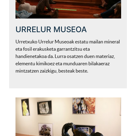
URRELUR MUSEOA
Urretxuko Urrelur Museoak estatu mailan mineral
eta fosil erakusketa garrantzitsu eta
handienetakoa da. Lurra osatzen duen materiaz,
elementu kimikoez eta munduaren bilakaeraz
mintzatzen zaizkigu, besteak beste.