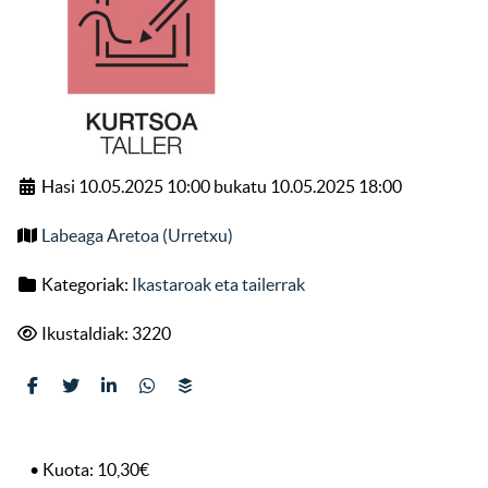
Hasi 10.05.2025 10:00 bukatu 10.05.2025 18:00
Labeaga Aretoa (Urretxu)
Kategoriak:
Ikastaroak eta tailerrak
Ikustaldiak: 3220
• Kuota: 10,30€