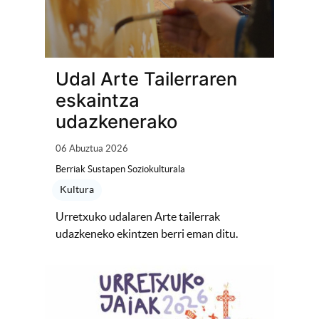
Udal Arte Tailerraren
eskaintza
udazkenerako
06 Abuztua 2026
Berriak Sustapen Soziokulturala
Kultura
Urretxuko udalaren Arte tailerrak
udazkeneko ekintzen berri eman ditu.