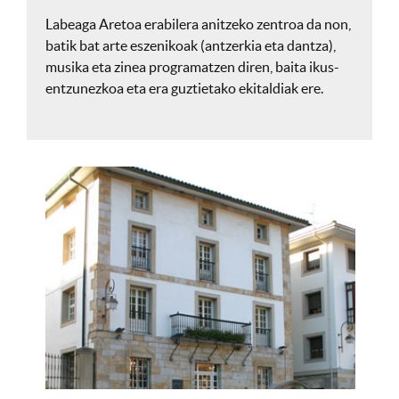
Labeaga Aretoa erabilera anitzeko zentroa da non,
batik bat arte eszenikoak (antzerkia eta dantza),
musika eta zinea programatzen diren, baita ikus-
entzunezkoa eta era guztietako ekitaldiak ere.