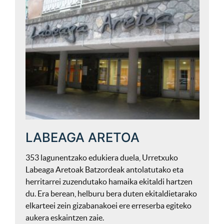
LABEAGA ARETOA
353 lagunentzako edukiera duela, Urretxuko
Labeaga Aretoak Batzordeak antolatutako eta
herritarrei zuzendutako hamaika ekitaldi hartzen
du. Era berean, helburu bera duten ekitaldietarako
elkarteei zein gizabanakoei ere erreserba egiteko
aukera eskaintzen zaie.