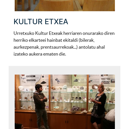
KULTUR ETXEA
Urretxuko Kultur Etxeak herriaren onurarako diren
herriko elkarteei hainbat ekitaldi (bilerak,
aurkezpenak, prentsaurrekoak...) antolatu ahal
izateko aukera ematen die.