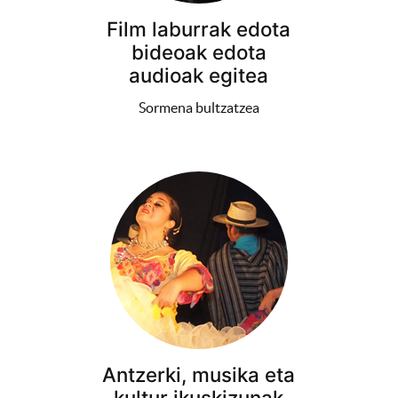
Film laburrak edota
bideoak edota
audioak egitea
Sormena bultzatzea
Antzerki, musika eta
kultur ikuskizunak