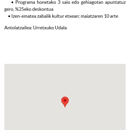
• Programa honetako 3 saio edo gehiagotan apuntatuz
gero, %25eko deskontua
• Izen-ematea zabalik kultur etxean; maiatzaren 10 arte
Antolatzailea: Urretxuko Udala