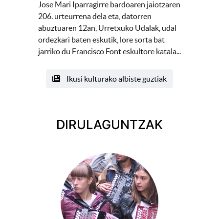
Jose Mari Iparragirre bardoaren jaiotzaren
206. urteurrena dela eta, datorren
abuztuaren 12an, Urretxuko Udalak, udal
ordezkari baten eskutik, lore sorta bat
jarriko du Francisco Font eskultore katala...
Ikusi kulturako albiste guztiak
DIRULAGUNTZAK