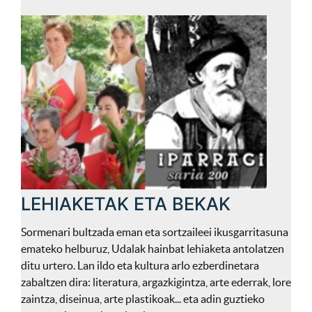
LEHIAKETAK ETA BEKAK
Sormenari bultzada eman eta sortzaileei ikusgarritasuna
emateko helburuz, Udalak hainbat lehiaketa antolatzen
ditu urtero. Lan ildo eta kultura arlo ezberdinetara
zabaltzen dira: literatura, argazkigintza, arte ederrak, lore
zaintza, diseinua, arte plastikoak... eta adin guztieko