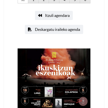
Itzuli agendara
Deskargatu iraileko agenda