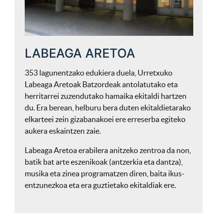
LABEAGA ARETOA
353 lagunentzako edukiera duela, Urretxuko
Labeaga Aretoak Batzordeak antolatutako eta
herritarrei zuzendutako hamaika ekitaldi hartzen
du. Era berean, helburu bera duten ekitaldietarako
elkarteei zein gizabanakoei ere erreserba egiteko
aukera eskaintzen zaie.
Labeaga Aretoa erabilera anitzeko zentroa da non,
batik bat arte eszenikoak (antzerkia eta dantza),
musika eta zinea programatzen diren, baita ikus-
entzunezkoa eta era guztietako ekitaldiak ere.