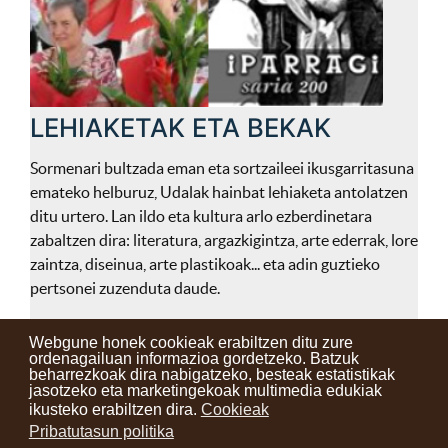
LEHIAKETAK ETA BEKAK
Sormenari bultzada eman eta sortzaileei ikusgarritasuna
emateko helburuz, Udalak hainbat lehiaketa antolatzen
ditu urtero. Lan ildo eta kultura arlo ezberdinetara
zabaltzen dira: literatura, argazkigintza, arte ederrak, lore
zaintza, diseinua, arte plastikoak... eta adin guztieko
pertsonei zuzenduta daude.
Webgune honek cookieak erabiltzen ditu zure
ordenagailuan informazioa gordetzeko. Batzuk
beharrezkoak dira nabigatzeko, besteak estatistikak
Kontaktuak
Erabilera baldintzak
Lege oharra
Berriak
jasotzeko eta marketingekoak multimedia edukiak
ikusteko erabiltzen dira.
Cookieak
Zure iritzia
Pribatutasun politika