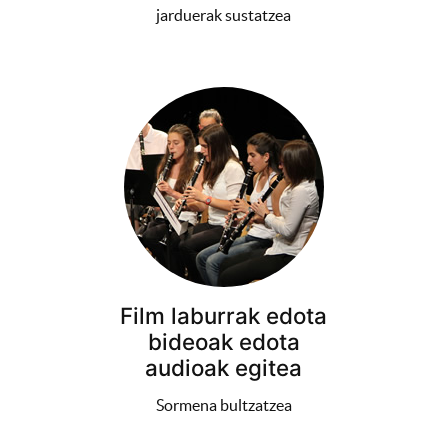
jarduerak sustatzea
Film laburrak edota
bideoak edota
audioak egitea
Sormena bultzatzea