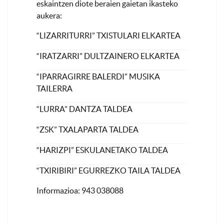
eskaintzen diote beraien gaietan ikasteko
aukera:
“LIZARRITURRI” TXISTULARI ELKARTEA
“IRATZARRI” DULTZAINERO ELKARTEA
“IPARRAGIRRE BALERDI” MUSIKA
TAILERRA
“LURRA” DANTZA TALDEA
“ZSK” TXALAPARTA TALDEA
“HARIZPI” ESKULANETAKO TALDEA
“TXIRIBIRI” EGURREZKO TAILA TALDEA
Informazioa: 943 038088