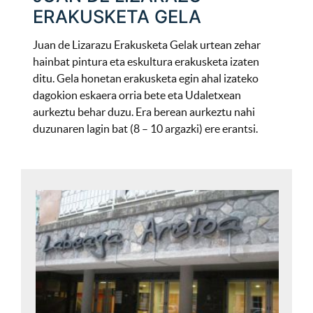
ERAKUSKETA GELA
Juan de Lizarazu Erakusketa Gelak urtean zehar
hainbat pintura eta eskultura erakusketa izaten
ditu. Gela honetan erakusketa egin ahal izateko
dagokion eskaera orria bete eta Udaletxean
aurkeztu behar duzu. Era berean aurkeztu nahi
duzunaren lagin bat (8 – 10 argazki) ere erantsi.