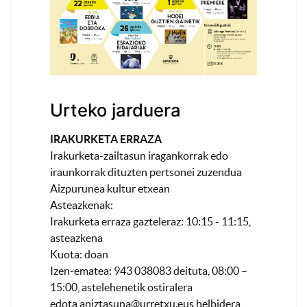
Urteko jarduera
IRAKURKETA ERRAZA
Irakurketa-zailtasun iragankorrak edo
iraunkorrak dituzten pertsonei zuzendua
Aizpurunea kultur etxean
Asteazkenak:
Irakurketa erraza gazteleraz: 10:15 - 11:15,
asteazkena
Kuota: doan
Izen-ematea: 943 038083 deituta, 08:00 –
15:00, astelehenetik ostiralera
edota
aniztasuna@urretxu.eus
helbidera