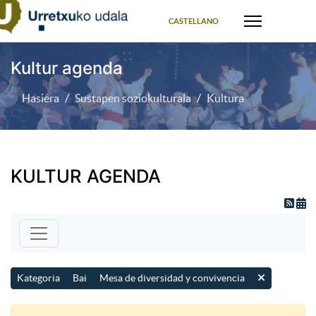
Select your language
CASTELLANO
Kultur agenda
Hasiera
Sustapen soziokulturala
Kultura
KULTUR AGENDA
Kategoria
Bai
Mesa de diversidad y convivencia