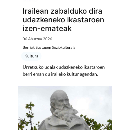
Irailean zabalduko dira
udazkeneko ikastaroen
izen-emateak
06 Abuztua 2026
Berriak Sustapen Soziokulturala
Kultura
Urretxuko udalak udazkeneko ikastaroen
berri eman du iraileko kultur agendan.