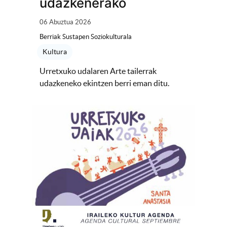
udazkenerako
06 Abuztua 2026
Berriak Sustapen Soziokulturala
Kultura
Urretxuko udalaren Arte tailerrak
udazkeneko ekintzen berri eman ditu.