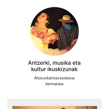
Antzerki, musika eta
kultur ikuskizunak
Aisia eskaintza euskaraz
bermatzea