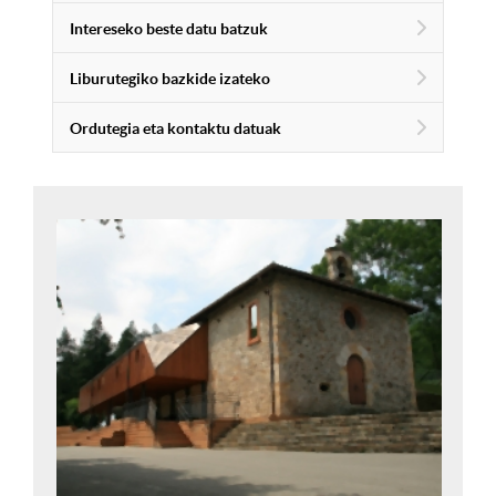
Intereseko beste datu batzuk
Liburutegiko bazkide izateko
Ordutegia eta kontaktu datuak