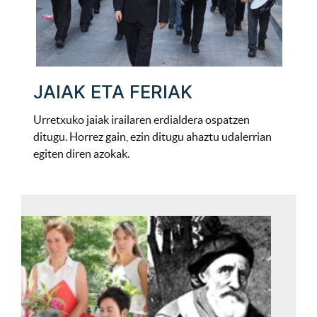
JAIAK ETA FERIAK
Urretxuko jaiak irailaren erdialdera ospatzen
ditugu. Horrez gain, ezin ditugu ahaztu udalerrian
egiten diren azokak.