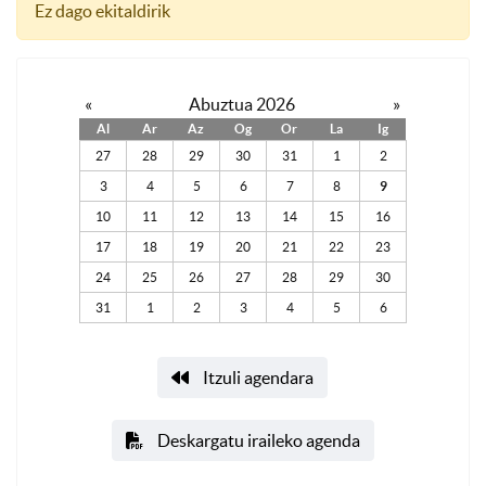
Ez dago ekitaldirik
«
Abuztua 2026
»
Al
Ar
Az
Og
Or
La
Ig
27
28
29
30
31
1
2
3
4
5
6
7
8
9
10
11
12
13
14
15
16
17
18
19
20
21
22
23
24
25
26
27
28
29
30
31
1
2
3
4
5
6
Itzuli agendara
Deskargatu iraileko agenda