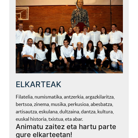
ELKARTEAK
Filatelia, numismatika, antzerkia, argazkilaritza,
bertsoa, zinema, musika, perkusioa, abesbatza,
artisautza, eskulana, dultzaina, dantza, kultura,
euskal historia, txistua, eta abar.
Animatu zaitez eta hartu parte
gure elkarteetan!