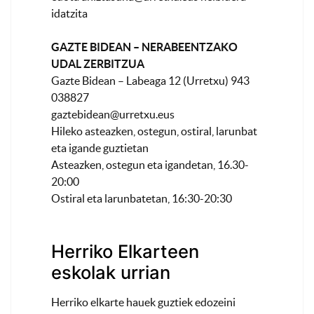
idatzita
GAZTE BIDEAN – NERABEENTZAKO
UDAL ZERBITZUA
Gazte Bidean – Labeaga 12 (Urretxu) 943
038827
gaztebidean@urretxu.eus
Hileko asteazken, ostegun, ostiral, larunbat
eta igande guztietan
Asteazken, ostegun eta igandetan, 16.30-
20:00
Ostiral eta larunbatetan, 16:30-20:30
Herriko Elkarteen
eskolak urrian
Herriko elkarte hauek guztiek edozeini