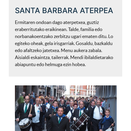
SANTA BARBARA ATERPEA
Ermitaren ondoan dago aterpetxea, guztiz
eraberritutako eraikinean. Talde, familia edo
norbanakoentzako zerbitzu ugari ematen ditu. Lo
egiteko oheak, gela irisgarriak. Gosaldu, bazkaldu
edo afaltzeko jatetxea. Menu aukera zabala.
Aisialdi eskaintza, tailerrak. Mendi ibilaldietarako
abiapuntu edo helmuga ezin hobea.