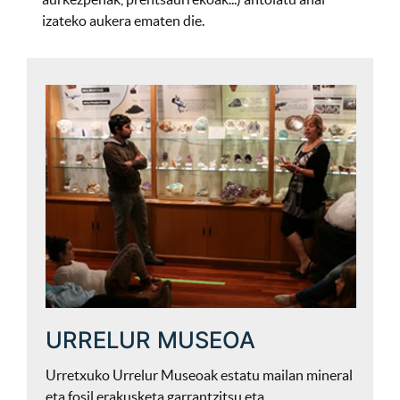
izateko aukera ematen die.
URRELUR MUSEOA
Urretxuko Urrelur Museoak estatu mailan mineral
eta fosil erakusketa garrantzitsu eta