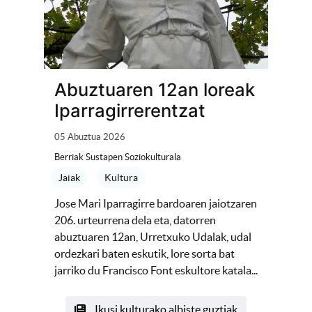
Abuztuaren 12an loreak
Iparragirrerentzat
05 Abuztua 2026
Berriak Sustapen Soziokulturala
Jaiak
Kultura
Jose Mari Iparragirre bardoaren jaiotzaren
206. urteurrena dela eta, datorren
abuztuaren 12an, Urretxuko Udalak, udal
ordezkari baten eskutik, lore sorta bat
jarriko du Francisco Font eskultore katala...
Ikusi kulturako albiste guztiak