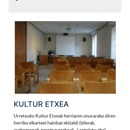
KULTUR ETXEA
Urretxuko Kultur Etxeak herriaren onurarako diren
herriko elkarteei hainbat ekitaldi (bilerak,
aurkezpenak, prentsaurrekoak...) antolatu ahal