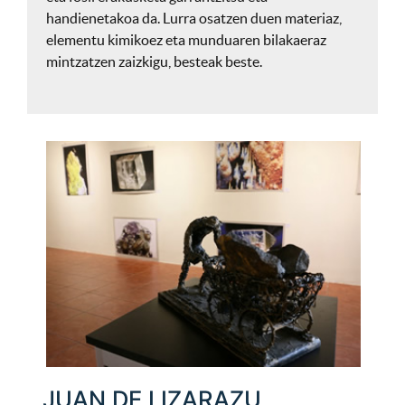
handienetakoa da. Lurra osatzen duen materiaz,
elementu kimikoez eta munduaren bilakaeraz
mintzatzen zaizkigu, besteak beste.
JUAN DE LIZARAZU