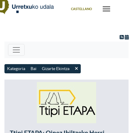
Select your language
CASTELLANO
Kategoria
Bai
Gizarte Ekintza
Ttipi ETAPA: Oinez Ibiltzeko Herri