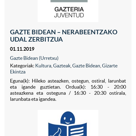
GAZTE BIDEAN – NERABEENTZAKO
UDAL ZERBITZUA
01.11.2019
Gazte Bidean (Urretxu)
Kategoriak:
Kultura
,
Gazteak
,
Gazte Bidean
,
Gizarte
Ekintza
Eguna(k): Hileko asteazken, ostegun, ostiral, larunbat
eta igande guztietan. Ordua(k): 16:30 - 20:00
asteazkena eta osteguna / 16:30 - 20:30 ostirala,
larunbata eta igandea.