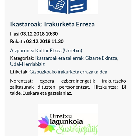
Ikastaroak: Irakurketa Erreza
Hasi
03.12.2018 10:30
Bukatu
03.12.2018 11:30
Aizpurunea Kultur Etxea (Urretxu)
Kategoriak:
Ikastaroak eta tailerrak
,
Gizarte Ekintza
,
Udal-Herriabiziz
Etiketak:
Gizpuzkoako irakurketa erraza taldea
Norentzat: egoera ezberdinengatik irakurtzeko
zailtasunak dituzten pertsonentzat. Hitzkuntza: Bi
talde. Euskara eta gaztelaniaz.