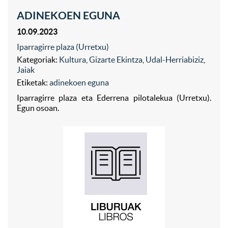
ADINEKOEN EGUNA
10.09.2023
Iparragirre plaza (Urretxu)
Kategoriak:
Kultura
,
Gizarte Ekintza
,
Udal-Herriabiziz
,
Jaiak
Etiketak:
adinekoen eguna
Iparragirre plaza eta Ederrena pilotalekua (Urretxu).
Egun osoan.