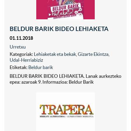
BELDUR BARIK BIDEO LEHIAKETA
01.11.2018
Urretxu
Kategoriak:
Lehiaketak eta bekak
,
Gizarte Ekintza
,
Udal-Herriabiziz
Etiketak:
Beldur barik
BELDUR BARIK BIDEO LEHIAKETA. Lanak aurkezteko
epea: azaroak 9. Informazioa: Beldur Barik