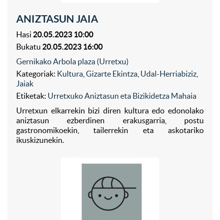
ANIZTASUN JAIA
Hasi
20.05.2023 10:00
Bukatu
20.05.2023 16:00
Gernikako Arbola plaza (Urretxu)
Kategoriak:
Kultura
,
Gizarte Ekintza
,
Udal-Herriabiziz
,
Jaiak
Etiketak:
Urretxuko Aniztasun eta Bizikidetza Mahaia
Urretxun elkarrekin bizi diren kultura edo edonolako
aniztasun ezberdinen erakusgarria, postu
gastronomikoekin, tailerrekin eta askotariko
ikuskizunekin.