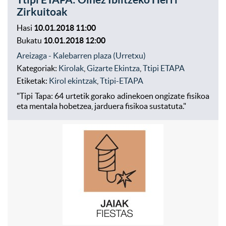
Zirkuitoak
Hasi
10.01.2018 11:00
Bukatu
10.01.2018 12:00
Areizaga - Kalebarren plaza (Urretxu)
Kategoriak:
Kirolak
,
Gizarte Ekintza
,
Ttipi ETAPA
Etiketak:
Kirol ekintzak
,
Ttipi-ETAPA
"Tipi Tapa: 64 urtetik gorako adinekoen ongizate fisikoa
eta mentala hobetzea, jarduera fisikoa sustatuta."