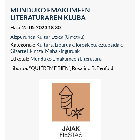
MUNDUKO EMAKUMEEN
LITERATURAREN KLUBA
Hasi:
25.05.2023 18:30
Aizpurunea Kultur Etxea (Urretxu)
Kategoriak:
Kultura
,
Liburuak, foroak eta eztabaidak
,
Gizarte Ekintza
,
Mahai-inguruak
Etiketak:
Munduko Emakumeen Literatura
Liburua: “QUIÉREME BIEN”, Rosalind B. Penfold