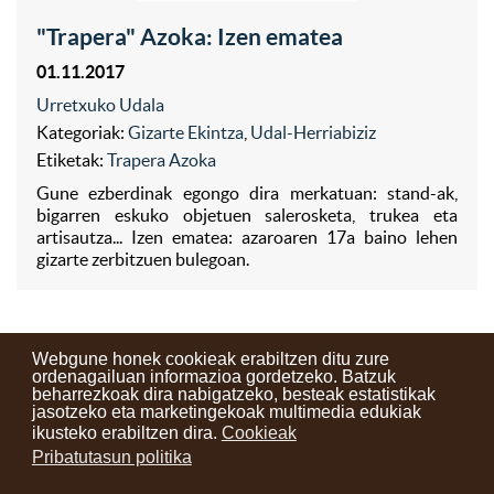
"Trapera" Azoka: Izen ematea
01.11.2017
Urretxuko Udala
Kategoriak:
Gizarte Ekintza
,
Udal-Herriabiziz
Etiketak:
Trapera Azoka
Gune ezberdinak egongo dira merkatuan: stand-ak,
bigarren eskuko objetuen salerosketa, trukea eta
artisautza... Izen ematea: azaroaren 17a baino lehen
gizarte zerbitzuen bulegoan.
Webgune honek cookieak erabiltzen ditu zure
ordenagailuan informazioa gordetzeko. Batzuk
beharrezkoak dira nabigatzeko, besteak estatistikak
Kontaktuak
Erabilera baldintzak
Lege oharra
Berriak
jasotzeko eta marketingekoak multimedia edukiak
ikusteko erabiltzen dira.
Cookieak
Zure iritzia
Pribatutasun politika