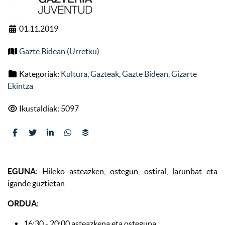
01.11.2019
Gazte Bidean (Urretxu)
Kategoriak:
Kultura
,
Gazteak
,
Gazte Bidean
,
Gizarte
Ekintza
Ikustaldiak: 5097
EGUNA
: Hileko asteazken, ostegun, ostiral, larunbat eta
igande guztietan
ORDUA
:
16:30 - 20:00 asteazkena eta osteguna