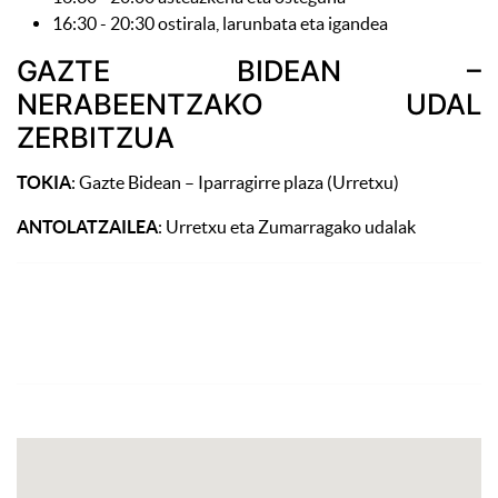
16:30 - 20:30 ostirala, larunbata eta igandea
GAZTE BIDEAN –
NERABEENTZAKO UDAL
ZERBITZUA
TOKIA
: Gazte Bidean – Iparragirre plaza (Urretxu)
ANTOLATZAILEA
: Urretxu eta Zumarragako udalak