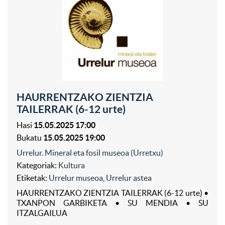
HAURRENTZAKO ZIENTZIA
TAILERRAK (6-12 urte)
Hasi
15.05.2025 17:00
Bukatu
15.05.2025 19:00
Urrelur. Mineral eta fosil museoa (Urretxu)
Kategoriak:
Kultura
Etiketak:
Urrelur museoa
,
Urrelur astea
HAURRENTZAKO ZIENTZIA TAILERRAK (6-12 urte) •
TXANPON GARBIKETA • SU MENDIA • SU
ITZALGAILUA