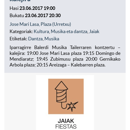
Hasi
23.06.2017 19:00
Bukatu
23.06.2017 20:30
Jose Mari Lasa, Plaza (Urretxu)
Kategoriak:
Kultura
,
Musika eta dantza
,
Jaiak
Etiketak:
Dantza
,
Musika
Iparragirre Balerdi Musika Tailerraren kontzertu –
kalejira: 19:00 Jose Mari Lasa plaza 19:15 Domingo de
Mendiaratz; 19:45 Zubimusu plaza 20:00 Gernikako
Arbola plaza; 20:15 Areizaga – Kalebarren plaza.