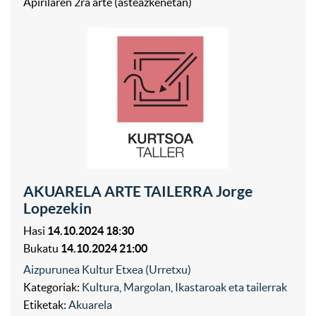
Apirilaren 2ra arte (asteazkenetan)
AKUARELA ARTE TAILERRA Jorge
Lopezekin
Hasi
14.10.2024 18:30
Bukatu
14.10.2024 21:00
Aizpurunea Kultur Etxea (Urretxu)
Kategoriak:
Kultura
,
Margolan
,
Ikastaroak eta tailerrak
Etiketak:
Akuarela