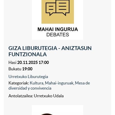
GIZA LIBURUTEGIA - ANIZTASUN
FUNTZIONALA
Hasi
20.11.2025 17:00
Bukatu
19:00
Urretxuko Liburutegia
Kategoriak:
Kultura
,
Mahai-inguruak
,
Mesa de
diversidad y convivencia
Antolatzailea: Urretxuko Udala