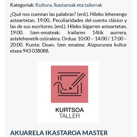
Kategoriak:
Kultura
,
Ikastaroak eta tailerrak
¿Qué nos cuentan las palabras? (erd.). Hileko lehenengo
asteartetan, 19:00.. Peculiaridades del cuento clásico y
las de sus escritores. (erd.). Hileko bigarren asteartetan,
19:00. Izen-emateak: Irailaren 14tik aurrera,
astelehenetik ostiralera. Ordua: 10:00 – 14:00 / 17:00 –
20:00. Kuota: Doan. Izen ematea: Aizpurunea kultur
etxea 943 038088.
AKUARELA IKASTAROA MASTER