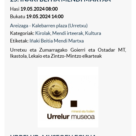
Hasi
19.05.2024 08:00
Bukatu
19.05.2024 14:00
Areizaga - Kalebarren plaza (Urretxu)
Kategoriak:
Kirolak
,
Mendi irteerak
,
Kultura
Etiketak:
Iñaki Beitia Mendi Martxa
Urretxu eta Zumarragako Goierri eta Ostadar MT,
Ikastola, Lekaio eta Zintzo-Mintzo elkarteak