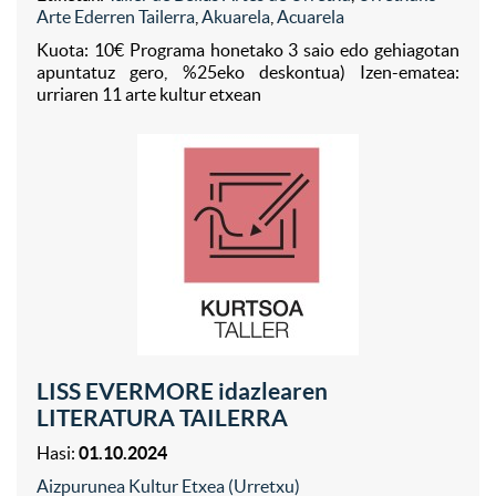
Arte Ederren Tailerra
,
Akuarela
,
Acuarela
Kuota: 10€ Programa honetako 3 saio edo gehiagotan
apuntatuz gero, %25eko deskontua) Izen-ematea:
urriaren 11 arte kultur etxean
LISS EVERMORE idazlearen
LITERATURA TAILERRA
Hasi:
01.10.2024
Aizpurunea Kultur Etxea (Urretxu)