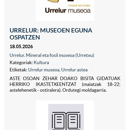
URRELUR: MUSEOEN EGUNA
OSPATZEN
18.05.2026
Urrelur. Mineral eta fosil museoa (Urretxu)
Kategoriak:
Kultura
Etiketak:
Urrelur museoa
,
Urrelur astea
ASTE OSOAN ZEHAR DOAKO BISITA GIDATUAK
HERRIKO IKASTETXEENTZAT (maiatzak 18-22;
astelehenetik - ostiralera). Ordutegi moldagarria.