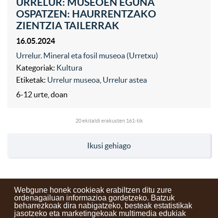
URRELUR: MUSEOEN EGUNA
OSPATZEN: HAURRENTZAKO
ZIENTZIA TAILERRAK
16.05.2024
Urrelur. Mineral eta fosil museoa (Urretxu)
Kategoriak:
Kultura
Etiketak:
Urrelur museoa
,
Urrelur astea
6-12 urte, doan
20
ekitaldi erakusten 161-tik
Ikusi gehiago
Webgune honek cookieak erabiltzen ditu zure
ordenagailuan informazioa gordetzeko. Batzuk
beharrezkoak dira nabigatzeko, besteak estatistikak
Kontaktuak
Erabilera baldintzak
Lege oharra
Berriak
jasotzeko eta marketingekoak multimedia edukiak