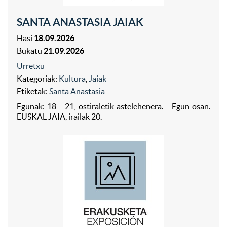
SANTA ANASTASIA JAIAK
Hasi
18.09.2026
Bukatu
21.09.2026
Urretxu
Kategoriak:
Kultura
,
Jaiak
Etiketak:
Santa Anastasia
Egunak: 18 - 21, ostiraletik astelehenera. - Egun osan.
EUSKAL JAIA, irailak 20.