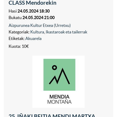
CLASS Mendorekin
Hasi
24.05.2024 18:30
Bukatu
24.05.2024 21:00
Aizpurunea Kultur Etxea (Urretxu)
Kategoriak:
Kultura
,
Ikastaroak eta tailerrak
Etiketak:
Akuarela
Kuota: 10€
25. IÑAKI BEITIA MENDI MARTXA