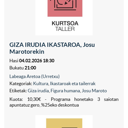
GIZA IRUDIA IKASTAROA, Josu
Marotorekin
Hasi
04.02.2026 18:30
Bukatu
21:00
Labeaga Aretoa (Urretxu)
Kategoriak:
Kultura
,
Ikastaroak eta tailerrak
Etiketak:
Giza irudia
,
Figura humana
,
Josu Maroto
Kuota: 10,30€ - Programa honetako 3 saiotan
apuntatuz gero, %25eko deskontua