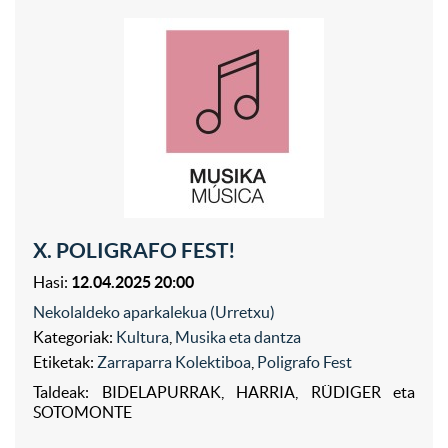
X. POLIGRAFO FEST!
Hasi:
12.04.2025 20:00
Nekolaldeko aparkalekua (Urretxu)
Kategoriak:
Kultura
,
Musika eta dantza
Etiketak:
Zarraparra Kolektiboa
,
Poligrafo Fest
Taldeak: BIDELAPURRAK, HARRIA, RÜDIGER eta
SOTOMONTE