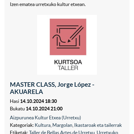
Izen ematea urretxuko kultur etxean.
MASTER CLASS, Jorge López -
AKUARELA
Hasi
14.10.2024 18:30
Bukatu
14.10.2024 21:00
Aizpurunea Kultur Etxea (Urretxu)
Kategoriak:
Kultura
,
Margolan
,
Ikastaroak eta tailerrak
Etiketak:
Taller de Bellas Artes de Urretxu
,
Urretxuko