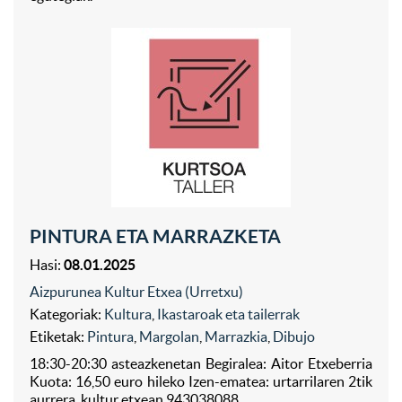
PINTURA ETA MARRAZKETA
Hasi:
08.01.2025
Aizpurunea Kultur Etxea (Urretxu)
Kategoriak:
Kultura
,
Ikastaroak eta tailerrak
Etiketak:
Pintura
,
Margolan
,
Marrazkia
,
Dibujo
18:30-20:30 asteazkenetan Begiralea: Aitor Etxeberria
Kuota: 16,50 euro hileko Izen-ematea: urtarrilaren 2tik
aurrera, kultur etxean 943038088