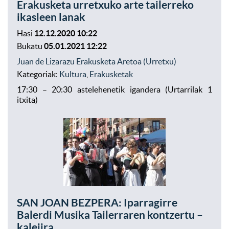
Erakusketa urretxuko arte tailerreko
ikasleen lanak
Hasi
12.12.2020 10:22
Bukatu
05.01.2021 12:22
Juan de Lizarazu Erakusketa Aretoa (Urretxu)
Kategoriak:
Kultura
,
Erakusketak
17:30 – 20:30 astelehenetik igandera (Urtarrilak 1
itxita)
SAN JOAN BEZPERA: Iparragirre
Balerdi Musika Tailerraren kontzertu –
kalejira