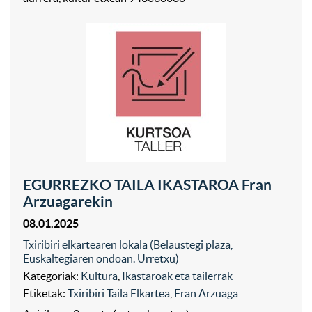
EGURREZKO TAILA IKASTAROA Fran
Arzuagarekin
08.01.2025
Txiribiri elkartearen lokala (Belaustegi plaza,
Euskaltegiaren ondoan. Urretxu)
Kategoriak:
Kultura
,
Ikastaroak eta tailerrak
Etiketak:
Txiribiri Taila Elkartea
,
Fran Arzuaga