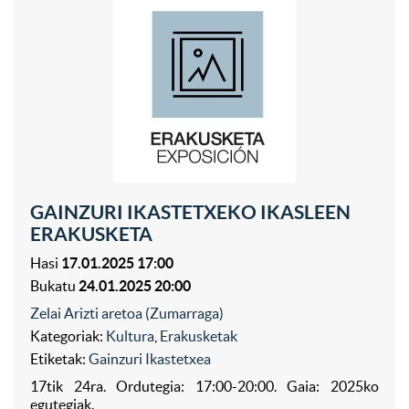
GAINZURI IKASTETXEKO IKASLEEN
ERAKUSKETA
Hasi
17.01.2025 17:00
Bukatu
24.01.2025 20:00
Zelai Arizti aretoa (Zumarraga)
Kategoriak:
Kultura
,
Erakusketak
Etiketak:
Gainzuri Ikastetxea
17tik 24ra. Ordutegia: 17:00-20:00. Gaia: 2025ko
egutegiak.