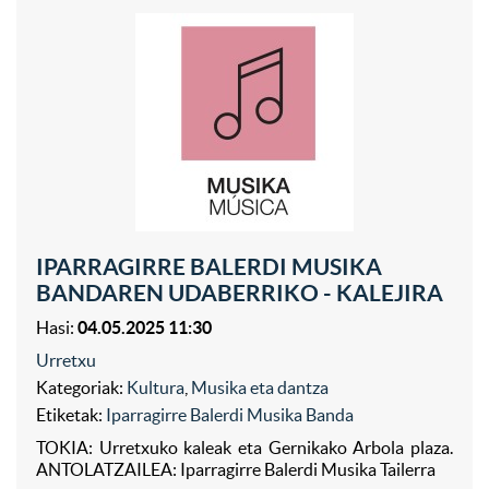
IPARRAGIRRE BALERDI MUSIKA
BANDAREN UDABERRIKO - KALEJIRA
Hasi:
04.05.2025 11:30
Urretxu
Kategoriak:
Kultura
,
Musika eta dantza
Etiketak:
Iparragirre Balerdi Musika Banda
TOKIA: Urretxuko kaleak eta Gernikako Arbola plaza.
ANTOLATZAILEA: Iparragirre Balerdi Musika Tailerra