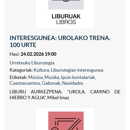
INTERESGUNEA: UROLAKO TRENA.
100 URTE
Hasi:
24.02.2026 19:00
Urretxuko Liburutegia
Kategoriak:
Kultura
,
Liburutegian interesgunea
Etiketak:
Música
,
Musika
,
Ipuin kontalariak
,
Cuentacuentos
,
Gabonak
,
Navidades
LIBURU AURKEZPENA: “UROLA. CAMINO DE
HIERRO Y AGUA”, Mikel Imaz