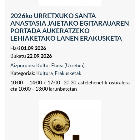
2026ko URRETXUKO SANTA
ANASTASIA JAIETAKO EGITARAUAREN
PORTADA AUKERATZEKO
LEHIAKETAKO LANEN ERAKUSKETA
Hasi
01.09.2026
Bukatu
22.09.2026
Aizpurunea Kultur Etxea (Urretxu)
Kategoriak:
Kultura
,
Erakusketak
10:00 – 14:00 / 17:00 -20:30 astelehenetik ostiralera
eta 10:00 – 13:00 larunbatetan