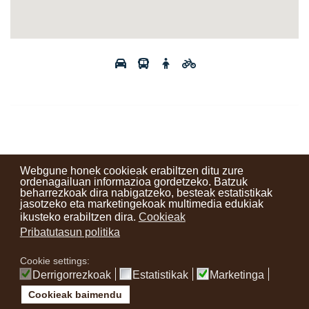
Webgune honek cookieak erabiltzen ditu zure
ordenagailuan informazioa gordetzeko. Batzuk
beharrezkoak dira nabigatzeko, besteak estatistikak
Kontaktuak
Erabilera baldintzak
Lege oharra
Berriak
jasotzeko eta marketingekoak multimedia edukiak
ikusteko erabiltzen dira.
Cookieak
Zure iritzia
Pribatutasun politika
Cookie settings:
instagram
facebook
youtube
Derrigorrezkoak
Estatistikak
Marketinga
Cookieak baimendu