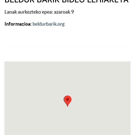
Lanak aurkezteko epea: azaroak 9
Informazioa
:
beldurbarik.org