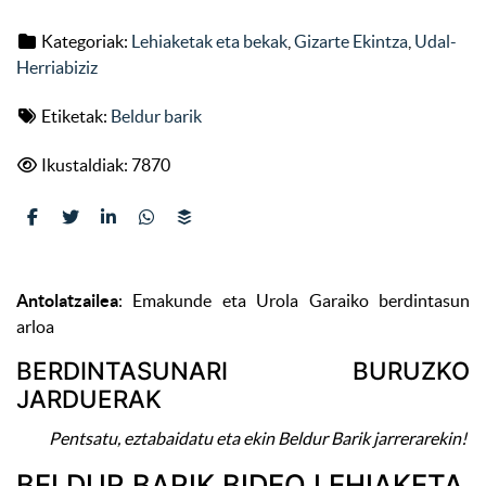
Kategoriak:
Lehiaketak eta bekak
,
Gizarte Ekintza
,
Udal-
Herriabiziz
Etiketak:
Beldur barik
Ikustaldiak: 7870
Antolatzailea
: Emakunde eta Urola Garaiko berdintasun
arloa
BERDINTASUNARI BURUZKO
JARDUERAK
Pentsatu, eztabaidatu eta ekin Beldur Barik jarrerarekin!
BELDUR BARIK BIDEO LEHIAKETA