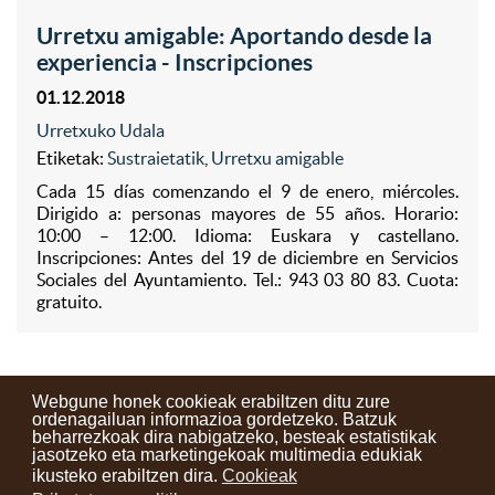
Urretxu amigable: Aportando desde la
experiencia - Inscripciones
01.12.2018
Urretxuko Udala
Etiketak:
Sustraietatik
,
Urretxu amigable
Cada 15 días comenzando el 9 de enero, miércoles.
Dirigido a: personas mayores de 55 años. Horario:
10:00 – 12:00. Idioma: Euskara y castellano.
Inscripciones: Antes del 19 de diciembre en Servicios
Sociales del Ayuntamiento. Tel.: 943 03 80 83. Cuota:
gratuito.
Webgune honek cookieak erabiltzen ditu zure
ordenagailuan informazioa gordetzeko. Batzuk
beharrezkoak dira nabigatzeko, besteak estatistikak
Kontaktuak
Erabilera baldintzak
Lege oharra
Berriak
jasotzeko eta marketingekoak multimedia edukiak
ikusteko erabiltzen dira.
Cookieak
Zure iritzia