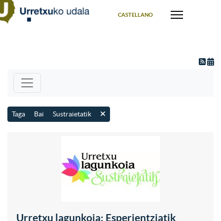
Select your language
CASTELLANO
Taga
Bai
Sustraietatik
Urretxu lagunkoia: Esperientziatik