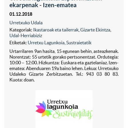
ekarpenak - Izen-ematea
01.12.2018
Urretxuko Udala
Kategoriak:
Ikastaroak eta tailerrak
,
Gizarte Ekintza
,
Udal-Herriabiziz
Etiketak:
Urretxu Lagunkoia
,
Sustraietatik
Urtarrilaren 9an hasita, 15 egunean behin, asteazkenak.
Norentzat: 55 urtetik gorako pertsonentzat. Ordutegia:
10:00 – 12:00. Hizkuntza: Euskara eta gaztelaniaz. Izen-
ematea: Abenduaren 19a baino lehen. Lekua: Urretxuko
Udaleko Gizarte Zerbitzuetan. Tel.: 943 03 80 83.
Kuota: doan.