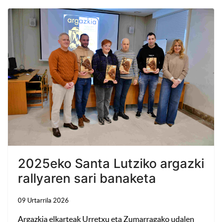
2025eko Santa Lutziko argazki
rallyaren sari banaketa
09 Urtarrila 2026
Argazkia elkarteak Urretxu eta Zumarragako udalen