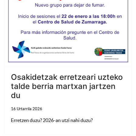
Osakidetzak erretzeari uzteko
talde berria martxan jartzen
du
16 Urtarrila 2026
Erretzen duzu? 2026-an utzi nahi duzu?