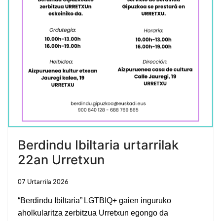
Berdindu Ibiltaria urtarrilak
22an Urretxun
07 Urtarrila 2026
“Berdindu Ibiltaria”
LGTBIQ+ gaien inguruko
aholkularitza zerbitzua Urretxun egongo da