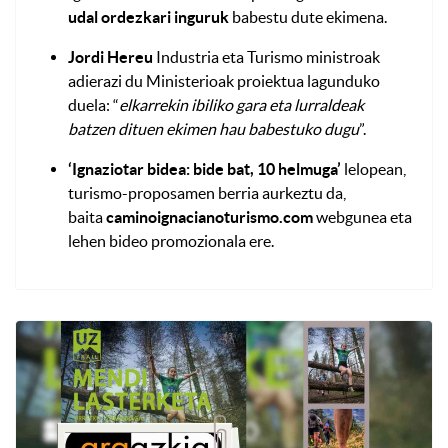
udal ordezkari inguruk
babestu dute ekimena.
Jordi Hereu
Industria eta Turismo ministroak
adierazi du Ministerioak proiektua lagunduko
duela: “
elkarrekin ibiliko gara eta lurraldeak
batzen dituen ekimen hau babestuko dugu
”.
‘Ignaziotar bidea: bide bat, 10 helmuga’
lelopean,
turismo-proposamen berria aurkeztu da,
baita
caminoignacianoturismo.com
webgunea eta
lehen bideo promozionala ere.