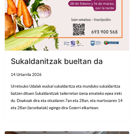
Sukaldanitzak bueltan da
14 Urtarrila 2026
Urretxuko Udalak euskal sukaldaritza eta munduko sukaldaritza
batzen dituen Sukaldanitzak tailerretan izena emateko epea ireki
du. Doakoak dira eta otsailaren 7an eta 28an, eta martxoaren 14
eta 28an (larunbatak) egingo dira Goierri elkartean.