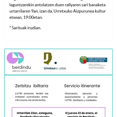
laguntzarekin antolatzen duen rallyaren sari banaketa
urtarrilaren 9an, izan da, Urretxuko Aizpurunea kultur
etxean, 19:00etan.
* Sarituak irudian.