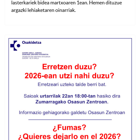
lasterkariek bidea martxoaren 1ean. Hemen dituzue
argazki lehiaketaren oinarriak.