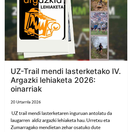
UZ-Trail mendi lasterketako IV.
Argazki lehiaketa 2026:
oinarriak
20 Urtarrila 2026
UZ trail mendi lasterketaren inguruan antolatu da
laugarren aldiz argazki lehiaketa hau. Urretxu eta
Zumarragako mendietan zehar osatuko dute