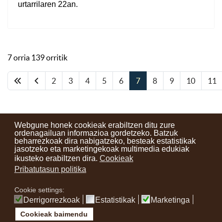
urtarrilaren 22an.
7 orria 139 orritik
2
3
4
5
6
7
8
9
10
11
Webgune honek cookieak erabiltzen ditu zure
ordenagailuan informazioa gordetzeko. Batzuk
beharrezkoak dira nabigatzeko, besteak estatistikak
Kontaktuak
Erabilera baldintzak
Lege oharra
Berriak
jasotzeko eta marketingekoak multimedia edukiak
ikusteko erabiltzen dira.
Cookieak
Zure iritzia
Pribatutasun politika
Cookie settings:
instagram
facebook
youtube
Derrigorrezkoak
Estatistikak
Marketinga
Cookieak baimendu