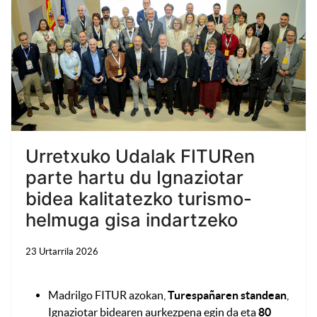
Urretxuko Udalak FITURen
parte hartu du Ignaziotar
bidea kalitatezko turismo-
helmuga gisa indartzeko
23 Urtarrila 2026
Madrilgo FITUR azokan,
Turespañaren standean
,
Ignaziotar bidearen aurkezpena egin da eta
80