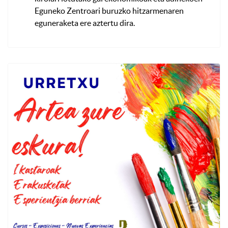
Eguneko Zentroari buruzko hitzarmenaren
eguneraketa ere aztertu dira.