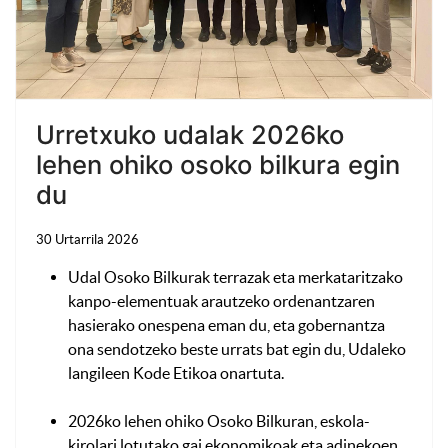
Urretxuko udalak 2026ko
lehen ohiko osoko bilkura egin
du
30 Urtarrila 2026
Udal Osoko Bilkurak terrazak eta merkataritzako
kanpo-elementuak arautzeko ordenantzaren
hasierako onespena eman du, eta gobernantza
ona sendotzeko beste urrats bat egin du, Udaleko
langileen Kode Etikoa onartuta.
2026ko lehen ohiko Osoko Bilkuran, eskola-
kirolari lotutako gai ekonomikoak eta adinekoen