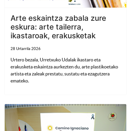
Arte eskaintza zabala zure
eskura: arte tailerra,
ikastaroak, erakusketak
28 Urtarrila 2026
Urtero bezala, Urretxuko Udalak ikastaro eta
erakusketa eskaintza aurkezten du, arte plastikoetako
artista eta zaleak prestatu, sustatu eta ezagutzera
emateko.