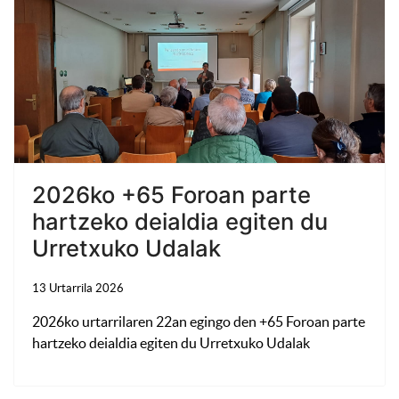
2026ko +65 Foroan parte
hartzeko deialdia egiten du
Urretxuko Udalak
13 Urtarrila 2026
2026ko urtarrilaren 22an egingo den +65 Foroan parte
hartzeko deialdia egiten du Urretxuko Udalak