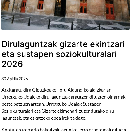
Dirulaguntzak gizarte ekintzari
eta sustapen soziokulturalari
2026
30 Apirila 2026
Argitaratu dira Gipuzkoako Foru Aldundiko aldizkarian
Urretxuko Udaleko diru laguntzak arautzen dituzten oinarriak,
beste batzuen artean, Urretxuko Udalak Sustapen
Soziokulturalari eta Gizarte ekimenari zuzendutako diru
laguntzak, eta eskatzeko epea irekita dago.
Kontutan izan arlo bakoitzak laguntza lerro ezberdinak dituela