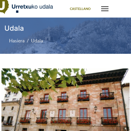
Select your language
CASTELLANO
Udala
Hasiera
Udala