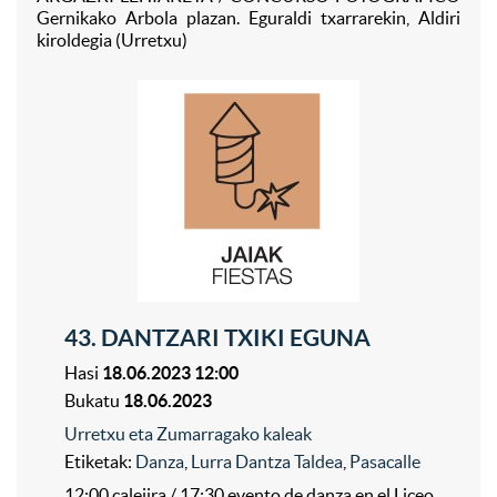
Gernikako Arbola plazan. Eguraldi txarrarekin, Aldiri
kiroldegia (Urretxu)
43. DANTZARI TXIKI EGUNA
Hasi
18.06.2023 12:00
Bukatu
18.06.2023
Urretxu eta Zumarragako kaleak
Etiketak:
Danza
,
Lurra Dantza Taldea
,
Pasacalle
12:00 calejira / 17:30 evento de danza en el Liceo