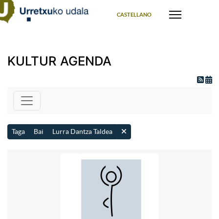
Select your language
CASTELLANO
KULTUR AGENDA
Taga
Bai
Lurra Dantza Taldea