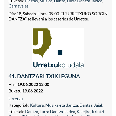
Etiketak:
Fiestas
,
Música
,
Danza
,
Lurra Dantza Taldea
,
Carnavales
Día: 18, Sábado. Hora: 09:00. El "URRETXUKO SORGIN
DANTZA" se llevará a los caseríos de Urretxu.
41. DANTZARI TXIKI EGUNA
Hasi
19.06.2022 12:00
Bukatu
19.06.2022
Urretxu
Kategoriak:
Kultura
,
Musika eta dantza
,
Dantza
,
Jaiak
Etiketak:
Dantza
,
Lurra Dantza Taldea
,
Kalejira
,
Irrintzi