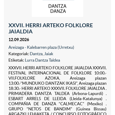
XXVII. HERRI ARTEKO FOLKLORE
JAIALDIA
12.09.2026
Areizaga - Kalebarren plaza (Urretxu)
Kategoriak:
Dantza
,
Jaiak
Etiketak:
Lurra Dantza Taldea
XXXVII. HERRI ARTEKO FOLKLORE JAIALDIA XXXVII.
FESTIVAL INTERNACIONAL DE FOLKLORE 10:00.-
VII.FOLKLORE AZOKA, Areizaga plazan
13:00.-“MUNDUKO DANTZAK IKASI”, Areizaga plazan
18:30.- HERRI ARTEKO XXXVII. FOLKLORE JAIALDIA .
PRIMADERA DANTZA TALDEA (Arbona-Lapurdi) .
ESBART ARRELS DE LLEIDA (Lleida-Katalunya) .
COMPAÑIA DE DANZA “CALMECAC” (Mexiko) .
GRUPO “NETOS DE BANDIM” (Guinea Bissau)
ARGAZKI LEHIAKETA / CONCURSO FOTOGRÁFICO