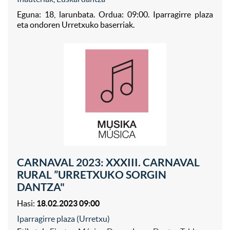
Eguna: 18, larunbata. Ordua: 09:00. Iparragirre plaza
eta ondoren Urretxuko baserriak.
CARNAVAL 2023: XXXIII. CARNAVAL
RURAL ”URRETXUKO SORGIN
DANTZA"
Hasi:
18.02.2023 09:00
Iparragirre plaza (Urretxu)