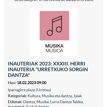
INAUTERIAK 2023: XXXIII. HERRI
INAUTERIA ”URRETXUKO SORGIN
DANTZA"
Hasi:
18.02.2023 09:00
Iparragirre plaza (Urretxu)
Kategoriak:
Kultura
,
Musika eta dantza
,
Jaiak
Etiketak:
Dantza
,
Musika
,
Lurra Dantza Taldea
,
Inauteriak
,
Euskal dantza