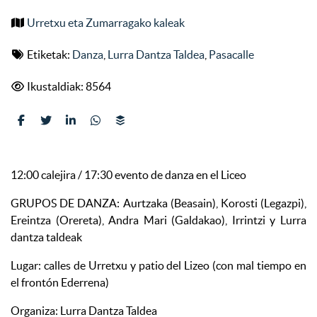
Urretxu eta Zumarragako kaleak
Etiketak:
Danza
,
Lurra Dantza Taldea
,
Pasacalle
Ikustaldiak: 8564
12:00 calejira / 17:30 evento de danza en el Liceo
GRUPOS DE DANZA: Aurtzaka (Beasain), Korosti (Legazpi),
Ereintza (Orereta), Andra Mari (Galdakao), Irrintzi y Lurra
dantza taldeak
Lugar: calles de Urretxu y patio del Lizeo (con mal tiempo en
el frontón Ederrena)
Organiza: Lurra Dantza Taldea