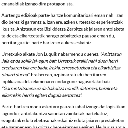
emanaldiak izango dira protagonista.
Aurtengo edizioak parte-hartze komunitarioari eman nahi izan
dio bereziki garrantzia. Izan ere, azken urteetako esperientziak
ikusita, Aniztasun eta Bizikidetza Zerbitzuak jaiaren antolaketa
talde eta elkarteetatik harago zabaltzeko pausoa eman du,
herritar guztiei parte hartzeko aukera eskainiz.
Urretxuko alkate Jon Luquik nabarmendu duenez,
“Aniztasun
Jaia ez da soilik jai-egun bat; Urretxuk eraiki nahi duen herri
ereduaren isla ere bada: irekia, errespetuzkoa eta elkarbizitza
oinarri duena”
. Era berean, azpimarratu du herritarren
inplikazioa dela ekimenaren indargune nagusietako bat:
“Garrantzitsuena ez da bakoitza nondik datorren, baizik eta
elkarrekin herria egiten dugula sentitzea”
.
Parte-hartzea modu askotara gauzatu ahal izango da: logistikan
lagunduz, antolakuntza saioetan zainketak partekatuz,
ezagutzak edo trebetasunak eskainiz edota jaiaren prestaketan
eta garapenean bakoitzak bere ekarpena eginez. Helburua argia