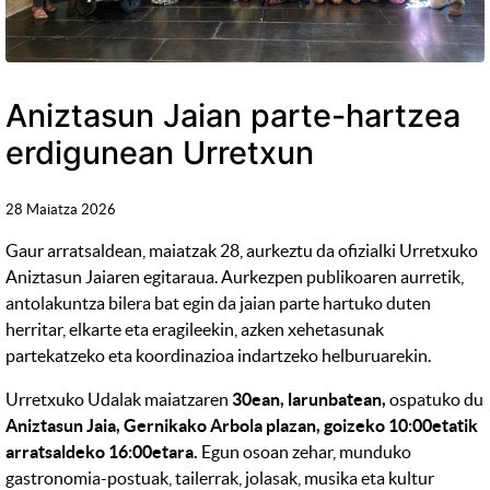
Aniztasun Jaian parte-hartzea
erdigunean Urretxun
28 Maiatza 2026
Gaur arratsaldean, maiatzak 28, aurkeztu da ofizialki Urretxuko
Aniztasun Jaiaren egitaraua. Aurkezpen publikoaren aurretik,
antolakuntza bilera bat egin da jaian parte hartuko duten
herritar, elkarte eta eragileekin, azken xehetasunak
partekatzeko eta koordinazioa indartzeko helburuarekin.
Urretxuko Udalak maiatzaren
30ean, larunbatean,
ospatuko du
Aniztasun Jaia, Gernikako Arbola plazan, goizeko 10:00etatik
arratsaldeko 16:00etara.
Egun osoan zehar, munduko
gastronomia-postuak, tailerrak, jolasak, musika eta kultur