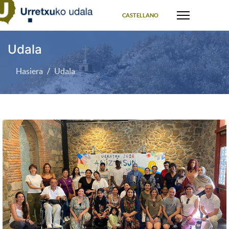
Select your language
CASTELLANO
Udala
Hasiera
Udala