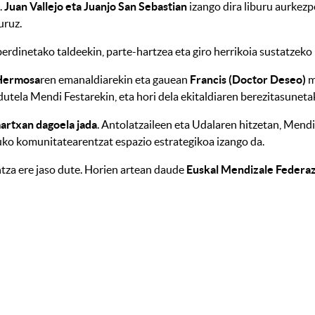
.
Juan Vallejo eta Juanjo San Sebastian
izango dira liburu aurkez
uruz.
berdinetako taldeekin, parte-hartzea eta giro herrikoia sustatzeko
 Hermosa
ren emanaldiarekin eta gauean
Francis (Doctor Deseo)
m
utela Mendi Festarekin, eta hori dela ekitaldiaren berezitasuneta
rtxan dagoela jada
. Antolatzaileen eta Udalaren hitzetan, Men
uko komunitatearentzat espazio estrategikoa izango da.
tza ere jaso dute. Horien artean daude
Euskal Mendizale Federazi