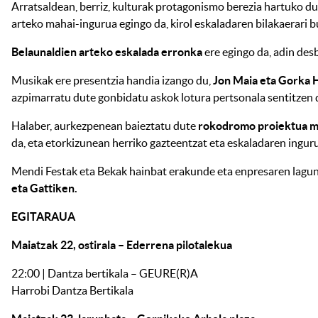
Arratsaldean, berriz, kulturak protagonismo berezia hartuko du
arteko mahai-ingurua egingo da, kirol eskaladaren bilakaerari b
Belaunaldien arteko eskalada erronka
ere egingo da, adin des
Musikak ere presentzia handia izango du,
Jon Maia eta Gorka
azpimarratu dute gonbidatu askok lotura pertsonala sentitzen d
Halaber, aurkezpenean baieztatu dute
rokodromo proiektua ma
da, eta etorkizunean herriko gazteentzat eta eskaladaren ingur
Mendi Festak eta Bekak hainbat erakunde eta enpresaren lagun
eta Gattiken.
EGITARAUA
Maiatzak 22, ostirala – Ederrena pilotalekua
22:00 | Dantza bertikala – GEURE(R)A
Harrobi Dantza Bertikala