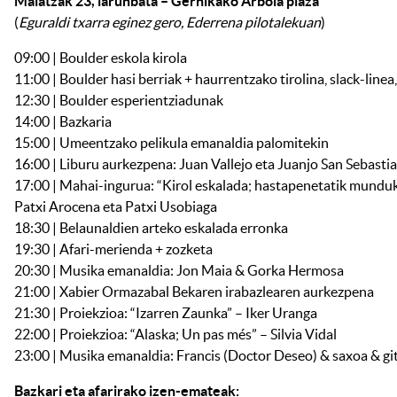
Maiatzak 23, larunbata – Gernikako Arbola plaza
(
Eguraldi txarra eginez gero, Ederrena pilotalekuan
)
09:00 | Boulder eskola kirola
11:00 | Boulder hasi berriak + haurrentzako tirolina, slack-linea
12:30 | Boulder esperientziadunak
14:00 | Bazkaria
15:00 | Umeentzako pelikula emanaldia palomitekin
16:00 | Liburu aurkezpena: Juan Vallejo eta Juanjo San Sebasti
17:00 | Mahai-ingurua: “Kirol eskalada; hastapenetatik mundu
Patxi Arocena eta Patxi Usobiaga
18:30 | Belaunaldien arteko eskalada erronka
19:30 | Afari-merienda + zozketa
20:30 | Musika emanaldia: Jon Maia & Gorka Hermosa
21:00 | Xabier Ormazabal Bekaren irabazlearen aurkezpena
21:30 | Proiekzioa: “Izarren Zaunka” – Iker Uranga
22:00 | Proiekzioa: “Alaska; Un pas més” – Silvia Vidal
23:00 | Musika emanaldia: Francis (Doctor Deseo) & saxoa & gi
Bazkari eta afarirako izen-emateak: