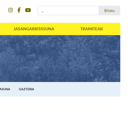
instagram
facebook
youtube
Bilatu
Bilatu
JASANGARRITASUNA
TRAMITEAK
TASUNA
GAZTERIA