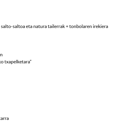
, salto-saltoa eta natura tailerrak + tonbolaren irekiera
an
ko txapelketara”
tarra