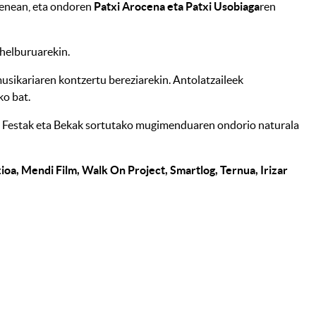
penean, eta ondoren
Patxi Arocena eta Patxi Usobiaga
ren
 helburuarekin.
usikariaren kontzertu bereziarekin. Antolatzaileek
ko bat.
di Festak eta Bekak sortutako mugimenduaren ondorio naturala
oa, Mendi Film, Walk On Project, Smartlog, Ternua, Irizar