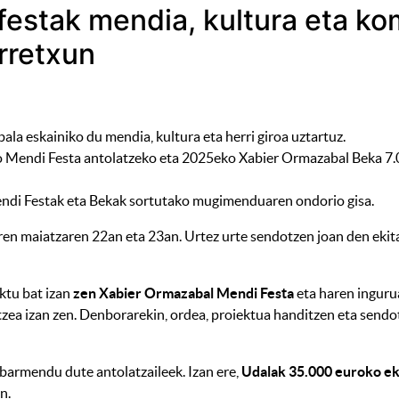
festak mendia, kultura eta ko
rretxun
la eskainiko du mendia, kultura eta herri giroa uztartuz.
 Mendi Festa antolatzeko eta 2025eko Xabier Ormazabal Beka 7.0
ndi Festak eta Bekak sortutako mugimenduaren ondorio gisa.
n maiatzaren 22an eta 23an. Urtez urte sendotzen joan den ekital
ktu bat izan
zen Xabier Ormazabal Mendi Festa
eta haren inguru
ea izan zen. Denborarekin, ordea, proiektua handitzen eta sendot
barmendu dute antolatzaileek. Izan ere,
Udalak 35.000 euroko ek
n.