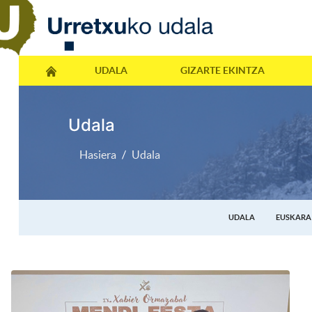
UDALA
GIZARTE EKINTZA
Udala
Hasiera
Udala
UDALA
EUSKARA