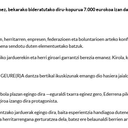
nez, bekarako bideratutako diru-kopurua 7.000 eurokoa izan d
, herritarren, enpresen, federazioen eta boluntarioen arteko konf
imena sendotu duten elementuetako batzuk.
iko jarduerekin eta herri giroari garrantzi berezia emanez. Kirola,
n GEURE(R)A dantza bertikal ikuskizunak emango dio hasiera jaiald
rbola plazan egingo dira —eguraldi txarra eginez gero, Ederrena p
giroa izango dira protagonista.
ntzako jarduerak egingo dira, baita esperientzia handiagoa duten
herritarrengana gerturatzea dela, batez ere belaunaldi berrien ar