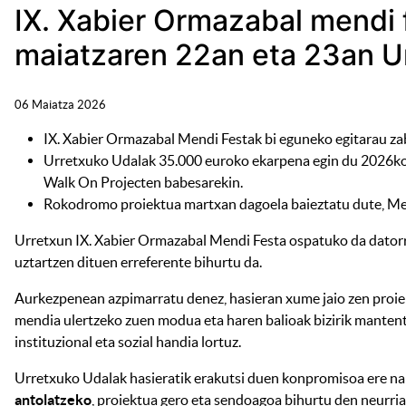
IX. Xabier Ormazabal mendi 
maiatzaren 22an eta 23an U
06 Maiatza 2026
IX. Xabier Ormazabal Mendi Festak bi eguneko egitarau zaba
Urretxuko Udalak 35.000 euroko ekarpena egin du 2026ko
Walk On Projecten babesarekin.
Rokodromo proiektua martxan dagoela baieztatu dute, Me
Urretxun IX. Xabier Ormazabal Mendi Festa ospatuko da datorre
uztartzen dituen erreferente bihurtu da.
Aurkezpenean azpimarratu denez, hasieran xume jaio zen proie
mendia ulertzeko zuen modua eta haren balioak bizirik mantentz
instituzional eta sozial handia lortuz.
Urretxuko Udalak hasieratik erakutsi duen konpromisoa ere na
antolatzeko
, proiektua gero eta sendoagoa bihurtu den neurria