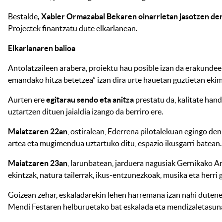
Bestalde
, Xabier Ormazabal Bekaren oinarrietan jasotzen de
Projectek finantzatu dute elkarlanean.
Elkarlanaren balioa
Antolatzaileen arabera, proiektu hau posible izan da erakundeen
emandako hitza betetzea” izan dira urte hauetan guztietan ek
Aurten ere
egitarau sendo eta anitza
prestatu da, kalitate hand
uztartzen dituen jaialdia izango da berriro ere.
Maiatzaren 22an
, ostiralean, Ederrena pilotalekuan egingo de
artea eta mugimendua uztartuko ditu, espazio ikusgarri batean.
Maiatzaren 23an
, larunbatean, jarduera nagusiak Gernikako A
ekintzak, natura tailerrak, ikus-entzunezkoak, musika eta herri 
Goizean zehar, eskaladarekin lehen harremana izan nahi dutene
Mendi Festaren helburuetako bat eskalada eta mendizaletasuna 