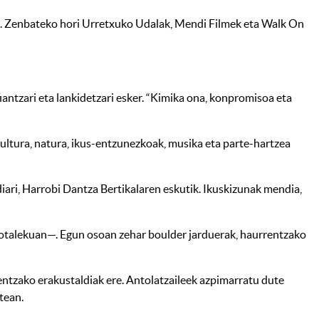
a
. Zenbateko hori Urretxuko Udalak, Mendi Filmek eta Walk On
iantzari eta lankidetzari esker. “Kimika ona, konpromisoa eta
 kultura, natura, ikus-entzunezkoak, musika eta parte-hartzea
iari, Harrobi Dantza Bertikalaren eskutik. Ikuskizunak mendia,
ilotalekuan—. Egun osoan zehar boulder jarduerak, haurrentzako
entzako erakustaldiak ere. Antolatzaileek azpimarratu dute
tean.