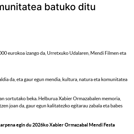
munitatea batuko ditu
00 eurokoa izango da, Urretxuko Udalaren, Mendi Filmen eta
dia da, eta gaur egun mendia, kultura, natura eta komunitatea
an sortutako beka. Helburua Xabier Ormazabalen memoria,
zen joan da, gaur egun kalitatezko egitarau zabala eta babes
arpena egin du 2026ko Xabier Ormazabal Mendi Festa