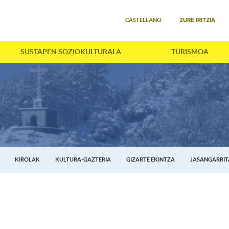
Select your language
ZURE IRITZIA
CASTELLANO
SUSTAPEN SOZIOKULTURALA
TURISMOA
KIROLAK
KULTURA-GAZTERIA
GIZARTE EKINTZA
JASANGARRI