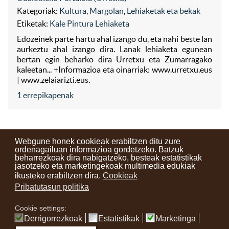
Kategoriak:
Kultura
,
Margolan
,
Lehiaketak eta bekak
Etiketak:
Kale Pintura Lehiaketa
Edozeinek parte hartu ahal izango du, eta nahi beste lan
aurkeztu ahal izango dira. Lanak lehiaketa egunean
bertan egin beharko dira Urretxu eta Zumarragako
kaleetan... +Informazioa eta oinarriak: www.urretxu.eus
| www.zelaiarizti.eus.
1 errepikapenak
Webgune honek cookieak erabiltzen ditu zure
ordenagailuan informazioa gordetzeko. Batzuk
beharrezkoak dira nabigatzeko, besteak estatistikak
Kontaktuak
Erabilera baldintzak
Lege oharra
Berriak
jasotzeko eta marketingekoak multimedia edukiak
ikusteko erabiltzen dira.
Cookieak
Zure iritzia
Pribatutasun politika
Cookie settings:
instagram
facebook
youtube
Derrigorrezkoak
Estatistikak
Marketinga