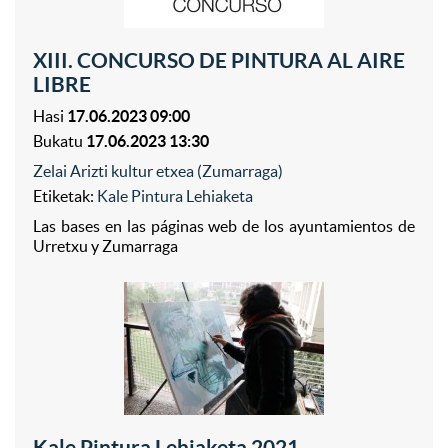
XIII. CONCURSO DE PINTURA AL AIRE
LIBRE
Hasi
17.06.2023 09:00
Bukatu
17.06.2023 13:30
Zelai Arizti kultur etxea (Zumarraga)
Etiketak:
Kale Pintura Lehiaketa
Las bases en las páginas web de los ayuntamientos de
Urretxu y Zumarraga
Kale Pintura Lehiaketa 2021