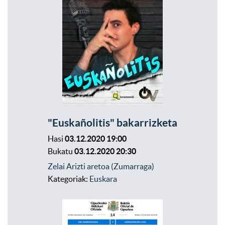
"Euskañolitis" bakarrizketa
Hasi
03.12.2020 19:00
Bukatu
03.12.2020 20:30
Zelai Arizti aretoa (Zumarraga)
Kategoriak:
Euskara