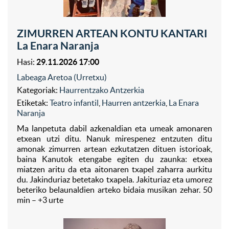
ZIMURREN ARTEAN KONTU KANTARI
La Enara Naranja
Hasi:
29.11.2026 17:00
Labeaga Aretoa (Urretxu)
Kategoriak:
Haurrentzako Antzerkia
Etiketak:
Teatro infantil
,
Haurren antzerkia
,
La Enara
Naranja
Ma lanpetuta dabil azkenaldian eta umeak amonaren
etxean utzi ditu. Nanuk mirespenez entzuten ditu
amonak zimurren artean ezkutatzen dituen istorioak,
baina Kanutok etengabe egiten du zaunka: etxea
miatzen aritu da eta aitonaren txapel zaharra aurkitu
du. Jakinduriaz betetako txapela. Jakituriaz eta umorez
beteriko belaunaldien arteko bidaia musikan zehar. 50
min – +3 urte