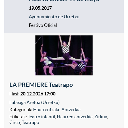
19.05.2017
Ayuntamiento de Urretxu
Festivo Oficial
LA PREMIÈRE Teatrapo
Hasi:
20.12.2026 17:00
Labeaga Aretoa (Urretxu)
Kategoriak:
Haurrentzako Antzerkia
Etiketak:
Teatro infantil
,
Haurren antzerkia
,
Zirkua
,
Circo
,
Teatrapo