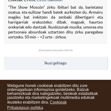
"The Show Moscón" zirku ibiltari bat da, barietatez
osatua, eta eulitzar handi batek aurkezten du. Armairu
magiko bat irekitzen da zenbaki dibertigarri eta
harrigarriak erakusteko: dibak, magoak, haurtxo
orekariak edo dantzak. Ikuskizunak musika, umorea eta
pertsonaia absurdoak uztartzen ditu zirku paregabea
sortzeko. 50 min – +2 urte - zirkoa.
20
ekitaldi erakusten 544-tik
Ikusi gehiago
Webgune honek cookieak erabiltzen ditu zure
ordenagailuan informazioa gordetzeko. Batzuk
beharrezkoak dira nabigatzeko, besteak estatistikak
Kontaktuak
Erabilera baldintzak
Lege oharra
Berriak
jasotzeko eta marketingekoak multimedia edukiak
ikusteko erabiltzen dira.
Cookieak
Zure iritzia
Pribatutasun politika