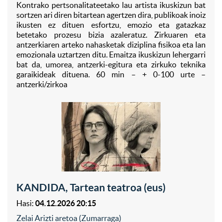
Kontrako pertsonalitateetako lau artista ikuskizun bat
sortzen ari diren bitartean agertzen dira, publikoak inoiz
ikusten ez dituen esfortzu, emozio eta gatazkaz
betetako prozesu bizia azaleratuz. Zirkuaren eta
antzerkiaren arteko nahasketak diziplina fisikoa eta lan
emozionala uztartzen ditu. Emaitza ikuskizun lehergarri
bat da, umorea, antzerki-egitura eta zirkuko teknika
garaikideak dituena. 60 min – + 0-100 urte –
antzerki/zirkoa
KANDIDA, Tartean teatroa (eus)
Hasi:
04.12.2026 20:15
Zelai Arizti aretoa (Zumarraga)