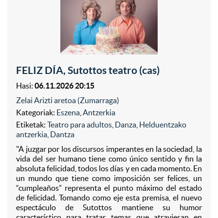
FELIZ DÍA, Sutottos teatro (cas)
Hasi:
06.11.2026 20:15
Zelai Arizti aretoa (Zumarraga)
Kategoriak:
Eszena
,
Antzerkia
Etiketak:
Teatro para adultos
,
Danza
,
Helduentzako
antzerkia
,
Dantza
"A juzgar por los discursos imperantes en la sociedad, la
vida del ser humano tiene como único sentido y fin la
absoluta felicidad, todos los días y en cada momento. En
un mundo que tiene como imposición ser felices, un
“cumpleaños” representa el punto máximo del estado
de felicidad. Tomando como eje esta premisa, el nuevo
espectáculo de Sutottos mantiene su humor
característico para tratar temas que atraviesan en