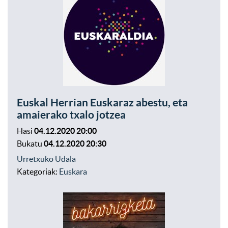
Euskal Herrian Euskaraz abestu, eta
amaierako txalo jotzea
Hasi
04.12.2020 20:00
Bukatu
04.12.2020 20:30
Urretxuko Udala
Kategoriak:
Euskara