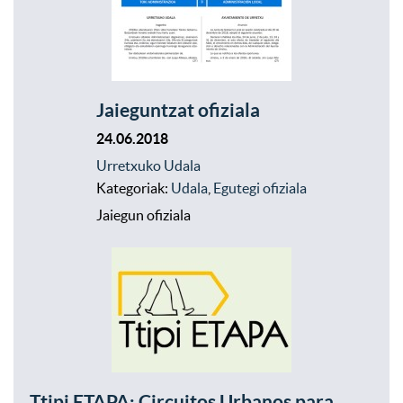
Jaieguntzat ofiziala
24.06.2018
Urretxuko Udala
Kategoriak:
Udala
,
Egutegi ofiziala
Jaiegun ofiziala
Ttipi ETAPA: Circuitos Urbanos para