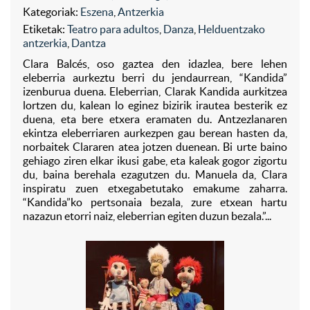
Kategoriak:
Eszena
,
Antzerkia
Etiketak:
Teatro para adultos
,
Danza
,
Helduentzako
antzerkia
,
Dantza
Clara Balcés, oso gaztea den idazlea, bere lehen
eleberria aurkeztu berri du jendaurrean, “Kandida”
izenburua duena. Eleberrian, Clarak Kandida aurkitzea
lortzen du, kalean lo eginez bizirik irautea besterik ez
duena, eta bere etxera eramaten du. Antzezlanaren
ekintza eleberriaren aurkezpen gau berean hasten da,
norbaitek Clararen atea jotzen duenean. Bi urte baino
gehiago ziren elkar ikusi gabe, eta kaleak gogor zigortu
du, baina berehala ezagutzen du. Manuela da, Clara
inspiratu zuen etxegabetutako emakume zaharra.
“Kandida”ko pertsonaia bezala, zure etxean hartu
nazazun etorri naiz, eleberrian egiten duzun bezala.”...