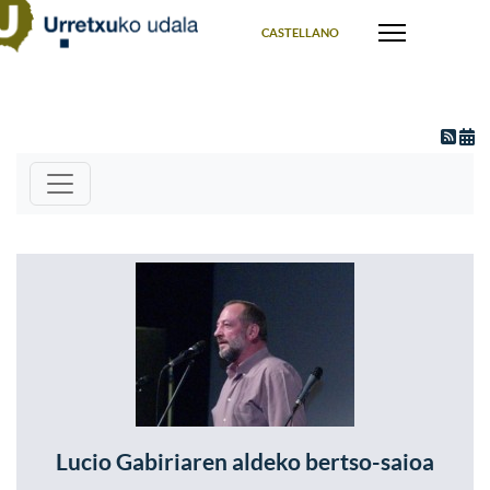
Select your language
CASTELLANO
Lucio Gabiriaren aldeko bertso-saioa