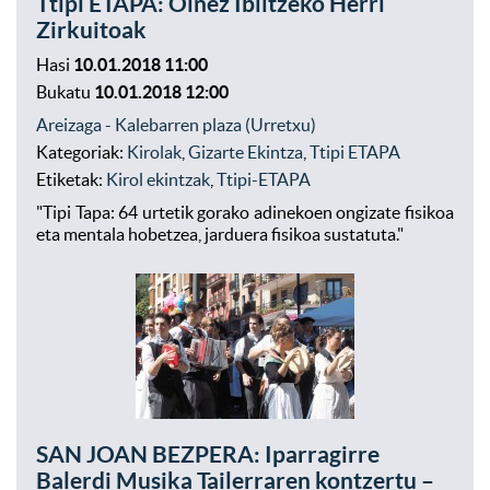
Ttipi ETAPA: Oinez Ibiltzeko Herri
Zirkuitoak
Hasi
10.01.2018 11:00
Bukatu
10.01.2018 12:00
Areizaga - Kalebarren plaza (Urretxu)
Kategoriak:
Kirolak
,
Gizarte Ekintza
,
Ttipi ETAPA
Etiketak:
Kirol ekintzak
,
Ttipi-ETAPA
"Tipi Tapa: 64 urtetik gorako adinekoen ongizate fisikoa
eta mentala hobetzea, jarduera fisikoa sustatuta."
SAN JOAN BEZPERA: Iparragirre
Balerdi Musika Tailerraren kontzertu –