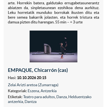
arte. Horrekin batera, galdutako errugabetasunerantz
abiatzen da, sinpletasunean ezohikoa dena aurkituz.
Leku horretatik munduko borrokak ikusten ditu eta
bere semea bakarrik jolasten, eta horrek tristura eta
damua pizten ditu harengan. 55 min – + 3 urte
EMPAQUE, Chicarrón (cas)
Hasi:
10.10.2026 20:15
Zelai Arizti aretoa (Zumarraga)
Kategoriak:
Eszena
,
Antzerkia
Etiketak:
Teatro para adultos
,
Danza
,
Helduentzako
antzerkia
,
Dantza