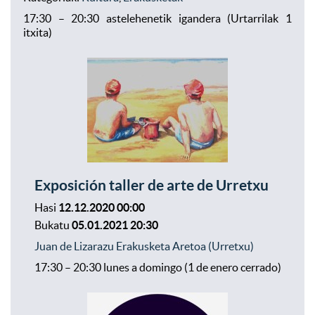
17:30 – 20:30 astelehenetik igandera (Urtarrilak 1
itxita)
Exposición taller de arte de Urretxu
Hasi
12.12.2020 00:00
Bukatu
05.01.2021 20:30
Juan de Lizarazu Erakusketa Aretoa (Urretxu)
17:30 – 20:30 lunes a domingo (1 de enero cerrado)