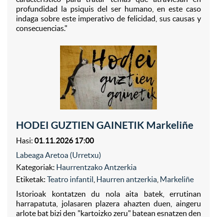
profundidad la psiquis del ser humano, en este caso
indaga sobre este imperativo de felicidad, sus causas y
consecuencias."
HODEI GUZTIEN GAINETIK Markeliñe
Hasi:
01.11.2026 17:00
Labeaga Aretoa (Urretxu)
Kategoriak:
Haurrentzako Antzerkia
Etiketak:
Teatro infantil
,
Haurren antzerkia
,
Markeliñe
Istorioak kontatzen du nola aita batek, errutinan
harrapatuta, jolasaren plazera ahazten duen, aingeru
arlote bat bizi den "kartoizko zeru" batean esnatzen den