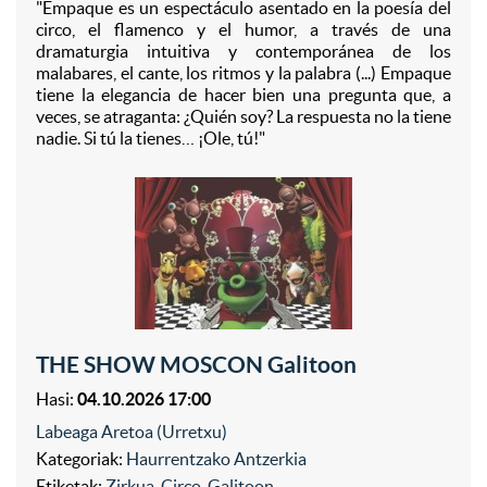
"Empaque es un espectáculo asentado en la poesía del
circo, el flamenco y el humor, a través de una
dramaturgia intuitiva y contemporánea de los
malabares, el cante, los ritmos y la palabra (...) Empaque
tiene la elegancia de hacer bien una pregunta que, a
veces, se atraganta: ¿Quién soy? La respuesta no la tiene
nadie. Si tú la tienes… ¡Ole, tú!"
THE SHOW MOSCON Galitoon
Hasi:
04.10.2026 17:00
Labeaga Aretoa (Urretxu)
Kategoriak:
Haurrentzako Antzerkia
Etiketak:
Zirkua
,
Circo
,
Galitoon