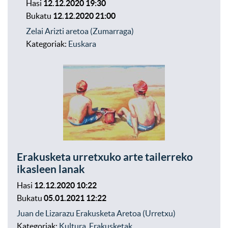
Hasi
12.12.2020 19:30
Bukatu
12.12.2020 21:00
Zelai Arizti aretoa (Zumarraga)
Kategoriak:
Euskara
Erakusketa urretxuko arte tailerreko
ikasleen lanak
Hasi
12.12.2020 10:22
Bukatu
05.01.2021 12:22
Juan de Lizarazu Erakusketa Aretoa (Urretxu)
Kategoriak:
Kultura
,
Erakusketak