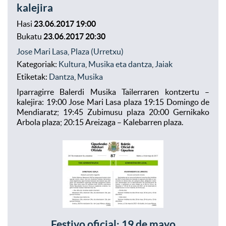
kalejira
Hasi
23.06.2017 19:00
Bukatu
23.06.2017 20:30
Jose Mari Lasa, Plaza (Urretxu)
Kategoriak:
Kultura
,
Musika eta dantza
,
Jaiak
Etiketak:
Dantza
,
Musika
Iparragirre Balerdi Musika Tailerraren kontzertu –
kalejira: 19:00 Jose Mari Lasa plaza 19:15 Domingo de
Mendiaratz; 19:45 Zubimusu plaza 20:00 Gernikako
Arbola plaza; 20:15 Areizaga – Kalebarren plaza.
Festivo oficial: 19 de mayo