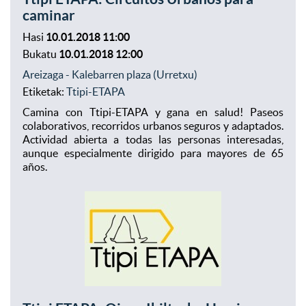
caminar
Hasi
10.01.2018 11:00
Bukatu
10.01.2018 12:00
Areizaga - Kalebarren plaza (Urretxu)
Etiketak:
Ttipi-ETAPA
Camina con Ttipi-ETAPA y gana en salud! Paseos
colaborativos, recorridos urbanos seguros y adaptados.
Actividad abierta a todas las personas interesadas,
aunque especialmente dirigido para mayores de 65
años.