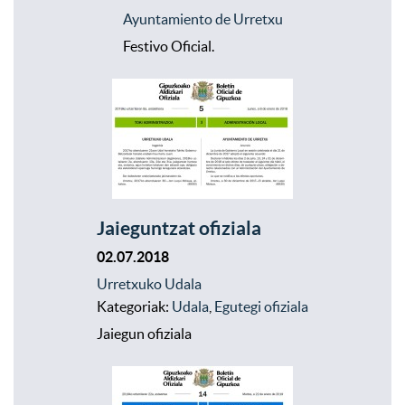
Ayuntamiento de Urretxu
Festivo Oficial.
Jaieguntzat ofiziala
02.07.2018
Urretxuko Udala
Kategoriak:
Udala
,
Egutegi ofiziala
Jaiegun ofiziala