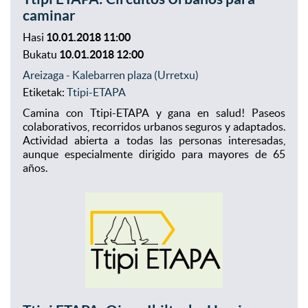
caminar
Hasi
10.01.2018 11:00
Bukatu
10.01.2018 12:00
Areizaga - Kalebarren plaza (Urretxu)
Etiketak:
Ttipi-ETAPA
Camina con Ttipi-ETAPA y gana en salud! Paseos
colaborativos, recorridos urbanos seguros y adaptados.
Actividad abierta a todas las personas interesadas,
aunque especialmente dirigido para mayores de 65
años.