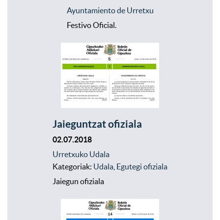
Ayuntamiento de Urretxu
Festivo Oficial.
Jaieguntzat ofiziala
02.07.2018
Urretxuko Udala
Kategoriak:
Udala
,
Egutegi ofiziala
Jaiegun ofiziala