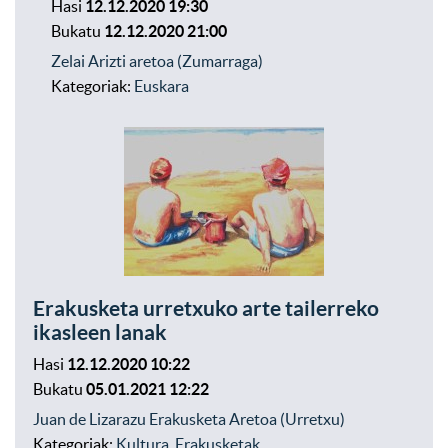
Hasi
12.12.2020 19:30
Bukatu
12.12.2020 21:00
Zelai Arizti aretoa (Zumarraga)
Kategoriak:
Euskara
Erakusketa urretxuko arte tailerreko
ikasleen lanak
Hasi
12.12.2020 10:22
Bukatu
05.01.2021 12:22
Juan de Lizarazu Erakusketa Aretoa (Urretxu)
Kategoriak:
Kultura
,
Erakusketak