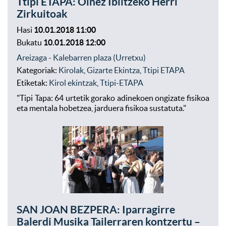
Ttipi ETAPA: Oinez Ibiltzeko Herri
Zirkuitoak
Hasi
10.01.2018 11:00
Bukatu
10.01.2018 12:00
Areizaga - Kalebarren plaza (Urretxu)
Kategoriak:
Kirolak
,
Gizarte Ekintza
,
Ttipi ETAPA
Etiketak:
Kirol ekintzak
,
Ttipi-ETAPA
"Tipi Tapa: 64 urtetik gorako adinekoen ongizate fisikoa
eta mentala hobetzea, jarduera fisikoa sustatuta."
SAN JOAN BEZPERA: Iparragirre
Balerdi Musika Tailerraren kontzertu –