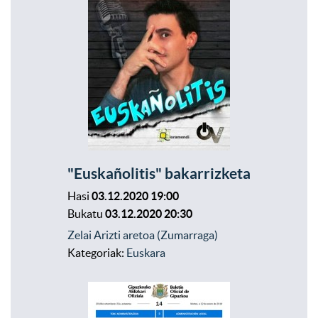
"Euskañolitis" bakarrizketa
Hasi
03.12.2020 19:00
Bukatu
03.12.2020 20:30
Zelai Arizti aretoa (Zumarraga)
Kategoriak:
Euskara