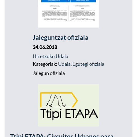
Jaieguntzat ofiziala
24.06.2018
Urretxuko Udala
Kategoriak:
Udala
,
Egutegi ofiziala
Jaiegun ofiziala
Ttipi ETAPA: Circuitos Urbanos para