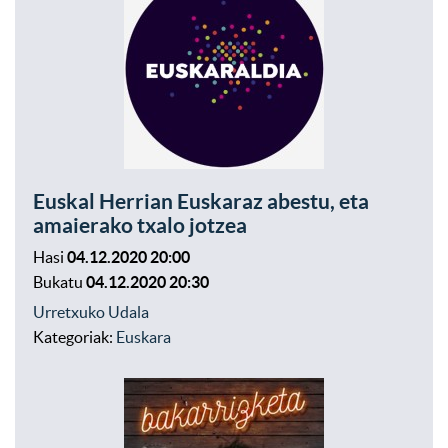
Euskal Herrian Euskaraz abestu, eta
amaierako txalo jotzea
Hasi
04.12.2020 20:00
Bukatu
04.12.2020 20:30
Urretxuko Udala
Kategoriak:
Euskara