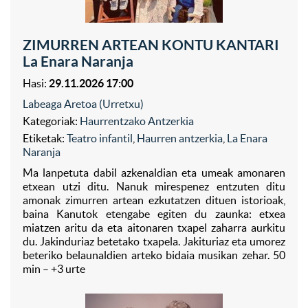
ZIMURREN ARTEAN KONTU KANTARI
La Enara Naranja
Hasi:
29.11.2026 17:00
Labeaga Aretoa (Urretxu)
Kategoriak:
Haurrentzako Antzerkia
Etiketak:
Teatro infantil
,
Haurren antzerkia
,
La Enara
Naranja
Ma lanpetuta dabil azkenaldian eta umeak amonaren
etxean utzi ditu. Nanuk mirespenez entzuten ditu
amonak zimurren artean ezkutatzen dituen istorioak,
baina Kanutok etengabe egiten du zaunka: etxea
miatzen aritu da eta aitonaren txapel zaharra aurkitu
du. Jakinduriaz betetako txapela. Jakituriaz eta umorez
beteriko belaunaldien arteko bidaia musikan zehar. 50
min – +3 urte