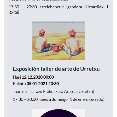
17:30 – 20:30 astelehenetik igandera (Urtarrilak 1
itxita)
Exposición taller de arte de Urretxu
Hasi
12.12.2020 00:00
Bukatu
05.01.2021 20:30
Juan de Lizarazu Erakusketa Aretoa (Urretxu)
17:30 – 20:30 lunes a domingo (1 de enero cerrado)