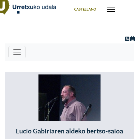
Select your language
CASTELLANO
Lucio Gabiriaren aldeko bertso-saioa