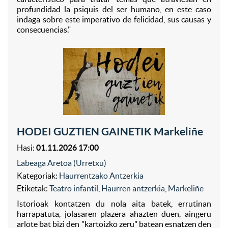
profundidad la psiquis del ser humano, en este caso
indaga sobre este imperativo de felicidad, sus causas y
consecuencias."
HODEI GUZTIEN GAINETIK Markeliñe
Hasi:
01.11.2026 17:00
Labeaga Aretoa (Urretxu)
Kategoriak:
Haurrentzako Antzerkia
Etiketak:
Teatro infantil
,
Haurren antzerkia
,
Markeliñe
Istorioak kontatzen du nola aita batek, errutinan
harrapatuta, jolasaren plazera ahazten duen, aingeru
arlote bat bizi den "kartoizko zeru" batean esnatzen den