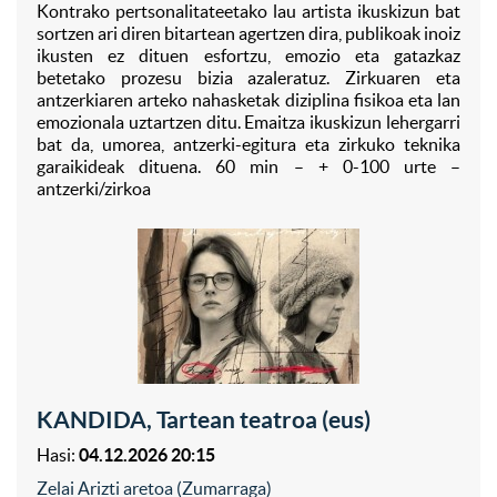
Kontrako pertsonalitateetako lau artista ikuskizun bat
sortzen ari diren bitartean agertzen dira, publikoak inoiz
ikusten ez dituen esfortzu, emozio eta gatazkaz
betetako prozesu bizia azaleratuz. Zirkuaren eta
antzerkiaren arteko nahasketak diziplina fisikoa eta lan
emozionala uztartzen ditu. Emaitza ikuskizun lehergarri
bat da, umorea, antzerki-egitura eta zirkuko teknika
garaikideak dituena. 60 min – + 0-100 urte –
antzerki/zirkoa
KANDIDA, Tartean teatroa (eus)
Hasi:
04.12.2026 20:15
Zelai Arizti aretoa (Zumarraga)