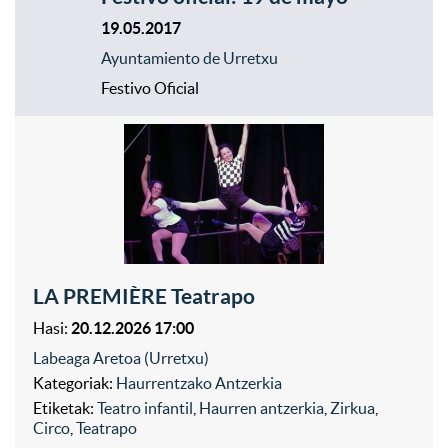
19.05.2017
Ayuntamiento de Urretxu
Festivo Oficial
LA PREMIÈRE Teatrapo
Hasi:
20.12.2026 17:00
Labeaga Aretoa (Urretxu)
Kategoriak:
Haurrentzako Antzerkia
Etiketak:
Teatro infantil
,
Haurren antzerkia
,
Zirkua
,
Circo
,
Teatrapo