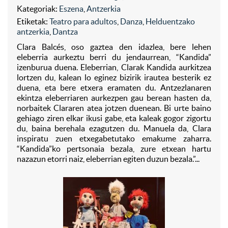
Kategoriak:
Eszena
,
Antzerkia
Etiketak:
Teatro para adultos
,
Danza
,
Helduentzako
antzerkia
,
Dantza
Clara Balcés, oso gaztea den idazlea, bere lehen
eleberria aurkeztu berri du jendaurrean, “Kandida”
izenburua duena. Eleberrian, Clarak Kandida aurkitzea
lortzen du, kalean lo eginez bizirik irautea besterik ez
duena, eta bere etxera eramaten du. Antzezlanaren
ekintza eleberriaren aurkezpen gau berean hasten da,
norbaitek Clararen atea jotzen duenean. Bi urte baino
gehiago ziren elkar ikusi gabe, eta kaleak gogor zigortu
du, baina berehala ezagutzen du. Manuela da, Clara
inspiratu zuen etxegabetutako emakume zaharra.
“Kandida”ko pertsonaia bezala, zure etxean hartu
nazazun etorri naiz, eleberrian egiten duzun bezala.”...