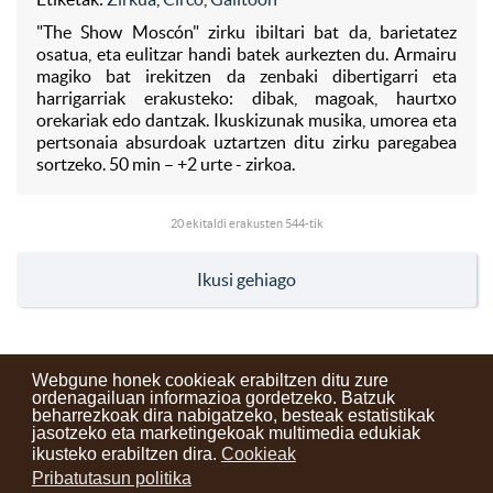
"The Show Moscón" zirku ibiltari bat da, barietatez
osatua, eta eulitzar handi batek aurkezten du. Armairu
magiko bat irekitzen da zenbaki dibertigarri eta
harrigarriak erakusteko: dibak, magoak, haurtxo
orekariak edo dantzak. Ikuskizunak musika, umorea eta
pertsonaia absurdoak uztartzen ditu zirku paregabea
sortzeko. 50 min – +2 urte - zirkoa.
20
ekitaldi erakusten 544-tik
Ikusi gehiago
Webgune honek cookieak erabiltzen ditu zure
ordenagailuan informazioa gordetzeko. Batzuk
beharrezkoak dira nabigatzeko, besteak estatistikak
Kontaktuak
Erabilera baldintzak
Lege oharra
Berriak
jasotzeko eta marketingekoak multimedia edukiak
ikusteko erabiltzen dira.
Cookieak
Zure iritzia
Pribatutasun politika