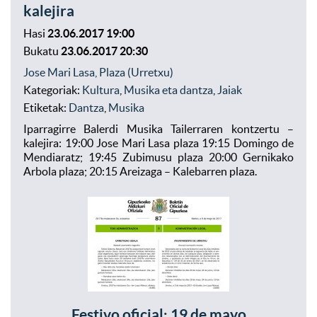
kalejira
Hasi
23.06.2017 19:00
Bukatu
23.06.2017 20:30
Jose Mari Lasa, Plaza (Urretxu)
Kategoriak:
Kultura
,
Musika eta dantza
,
Jaiak
Etiketak:
Dantza
,
Musika
Iparragirre Balerdi Musika Tailerraren kontzertu –
kalejira: 19:00 Jose Mari Lasa plaza 19:15 Domingo de
Mendiaratz; 19:45 Zubimusu plaza 20:00 Gernikako
Arbola plaza; 20:15 Areizaga – Kalebarren plaza.
Festivo oficial: 19 de mayo