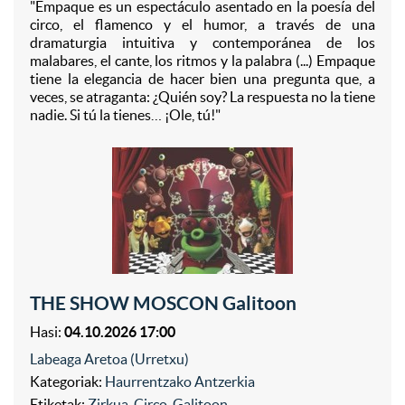
"Empaque es un espectáculo asentado en la poesía del
circo, el flamenco y el humor, a través de una
dramaturgia intuitiva y contemporánea de los
malabares, el cante, los ritmos y la palabra (...) Empaque
tiene la elegancia de hacer bien una pregunta que, a
veces, se atraganta: ¿Quién soy? La respuesta no la tiene
nadie. Si tú la tienes… ¡Ole, tú!"
THE SHOW MOSCON Galitoon
Hasi:
04.10.2026 17:00
Labeaga Aretoa (Urretxu)
Kategoriak:
Haurrentzako Antzerkia
Etiketak:
Zirkua
,
Circo
,
Galitoon