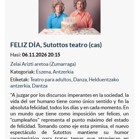
FELIZ DÍA, Sutottos teatro (cas)
Hasi:
06.11.2026 20:15
Zelai Arizti aretoa (Zumarraga)
Kategoriak:
Eszena
,
Antzerkia
Etiketak:
Teatro para adultos
,
Danza
,
Helduentzako
antzerkia
,
Dantza
"A juzgar por los discursos imperantes en la sociedad, la
vida del ser humano tiene como único sentido y fin la
absoluta felicidad, todos los días y en cada momento. En
un mundo que tiene como imposición ser felices, un
“cumpleaños” representa el punto máximo del estado
de felicidad. Tomando como eje esta premisa, el nuevo
espectáculo de Sutottos mantiene su humor
característico para tratar temas que atraviesan en