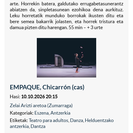
arte. Horrekin batera, galdutako errugabetasunerantz
abiatzen da, sinpletasunean ezohikoa dena aurkituz.
Leku horretatik munduko borrokak ikusten ditu eta
bere semea bakarrik jolasten, eta horrek tristura eta
damua pizten ditu harengan. 55 min – + 3 urte
EMPAQUE, Chicarrón (cas)
Hasi:
10.10.2026 20:15
Zelai Arizti aretoa (Zumarraga)
Kategoriak:
Eszena
,
Antzerkia
Etiketak:
Teatro para adultos
,
Danza
,
Helduentzako
antzerkia
,
Dantza