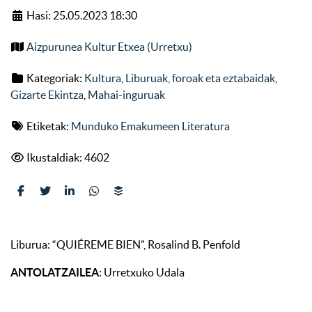
Hasi: 25.05.2023 18:30
Aizpurunea Kultur Etxea (Urretxu)
Kategoriak:
Kultura
,
Liburuak, foroak eta eztabaidak
,
Gizarte Ekintza
,
Mahai-inguruak
Etiketak:
Munduko Emakumeen Literatura
Ikustaldiak: 4602
Liburua: “QUIÉREME BIEN”, Rosalind B. Penfold
ANTOLATZAILEA
: Urretxuko Udala