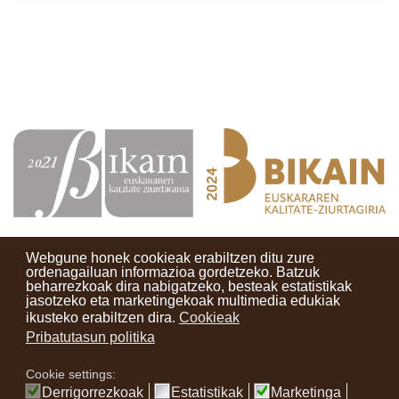
Webgune honek cookieak erabiltzen ditu zure
ordenagailuan informazioa gordetzeko. Batzuk
beharrezkoak dira nabigatzeko, besteak estatistikak
Kontaktuak
Erabilera baldintzak
Lege oharra
Berriak
jasotzeko eta marketingekoak multimedia edukiak
ikusteko erabiltzen dira.
Cookieak
Zure iritzia
Pribatutasun politika
Cookie settings:
instagram
facebook
youtube
Derrigorrezkoak
Estatistikak
Marketinga