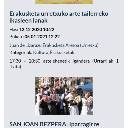
Erakusketa urretxuko arte tailerreko
ikasleen lanak
Hasi
12.12.2020 10:22
Bukatu
05.01.2021 12:22
Juan de Lizarazu Erakusketa Aretoa (Urretxu)
Kategoriak:
Kultura
,
Erakusketak
17:30 – 20:30 astelehenetik igandera (Urtarrilak 1
itxita)
SAN JOAN BEZPERA: Iparragirre