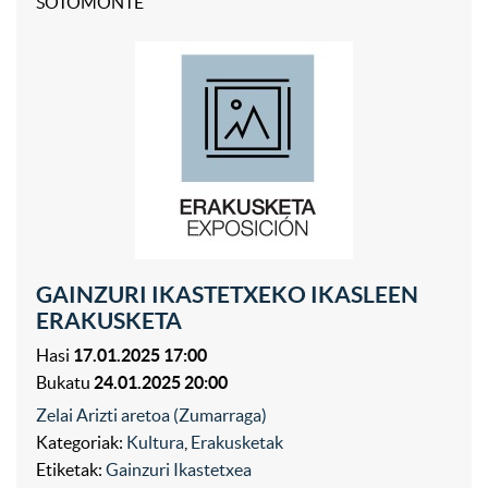
SOTOMONTE
GAINZURI IKASTETXEKO IKASLEEN
ERAKUSKETA
Hasi
17.01.2025 17:00
Bukatu
24.01.2025 20:00
Zelai Arizti aretoa (Zumarraga)
Kategoriak:
Kultura
,
Erakusketak
Etiketak:
Gainzuri Ikastetxea