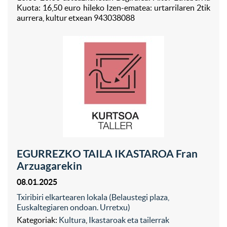
Kuota: 16,50 euro hileko Izen-ematea: urtarrilaren 2tik
aurrera, kultur etxean 943038088
EGURREZKO TAILA IKASTAROA Fran
Arzuagarekin
08.01.2025
Txiribiri elkartearen lokala (Belaustegi plaza,
Euskaltegiaren ondoan. Urretxu)
Kategoriak:
Kultura
,
Ikastaroak eta tailerrak