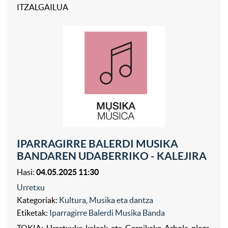
ITZALGAILUA
IPARRAGIRRE BALERDI MUSIKA
BANDAREN UDABERRIKO - KALEJIRA
Hasi:
04.05.2025 11:30
Urretxu
Kategoriak:
Kultura
,
Musika eta dantza
Etiketak:
Iparragirre Balerdi Musika Banda
TOKIA: Urretxuko kaleak eta Gernikako Arbola plaza.