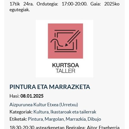
17tik 24ra. Ordutegia: 17:00-20:00. Gaia: 2025ko
egutegiak.
PINTURA ETA MARRAZKETA
Hasi:
08.01.2025
Aizpurunea Kultur Etxea (Urretxu)
Kategoriak:
Kultura
,
Ikastaroak eta tailerrak
Etiketak:
Pintura
,
Margolan
,
Marrazkia
,
Dibujo
18:30-20:30 asteazkenetan Begiralea: Aitor Etxeberria