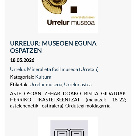
URRELUR: MUSEOEN EGUNA
OSPATZEN
18.05.2026
Urrelur. Mineral eta fosil museoa (Urretxu)
Kategoriak:
Kultura
Etiketak:
Urrelur museoa
,
Urrelur astea
ASTE OSOAN ZEHAR DOAKO BISITA GIDATUAK
HERRIKO IKASTETXEENTZAT (maiatzak 18-22;
astelehenetik - ostiralera). Ordutegi moldagarria.