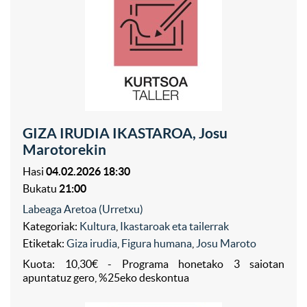
GIZA IRUDIA IKASTAROA, Josu
Marotorekin
Hasi
04.02.2026 18:30
Bukatu
21:00
Labeaga Aretoa (Urretxu)
Kategoriak:
Kultura
,
Ikastaroak eta tailerrak
Etiketak:
Giza irudia
,
Figura humana
,
Josu Maroto
Kuota: 10,30€ - Programa honetako 3 saiotan
apuntatuz gero, %25eko deskontua