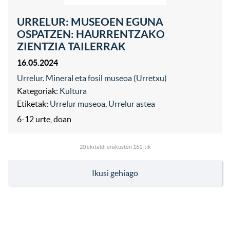
URRELUR: MUSEOEN EGUNA
OSPATZEN: HAURRENTZAKO
ZIENTZIA TAILERRAK
16.05.2024
Urrelur. Mineral eta fosil museoa (Urretxu)
Kategoriak:
Kultura
Etiketak:
Urrelur museoa
,
Urrelur astea
6-12 urte, doan
20
ekitaldi erakusten 161-tik
Ikusi gehiago