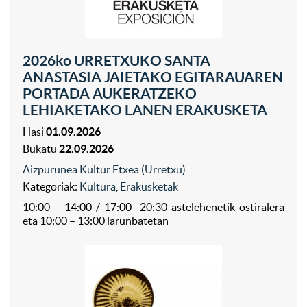
2026ko URRETXUKO SANTA
ANASTASIA JAIETAKO EGITARAUAREN
PORTADA AUKERATZEKO
LEHIAKETAKO LANEN ERAKUSKETA
Hasi
01.09.2026
Bukatu
22.09.2026
Aizpurunea Kultur Etxea (Urretxu)
Kategoriak:
Kultura
,
Erakusketak
10:00 – 14:00 / 17:00 -20:30 astelehenetik ostiralera
eta 10:00 – 13:00 larunbatetan