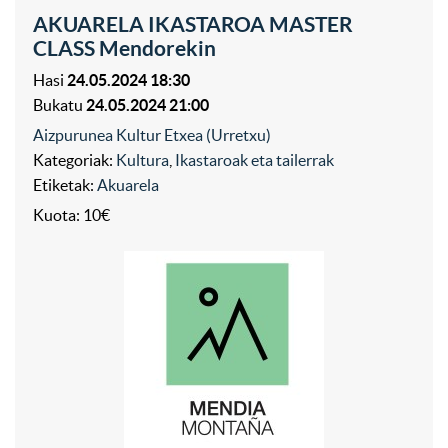
AKUARELA IKASTAROA MASTER
CLASS Mendorekin
Hasi
24.05.2024 18:30
Bukatu
24.05.2024 21:00
Aizpurunea Kultur Etxea (Urretxu)
Kategoriak:
Kultura
,
Ikastaroak eta tailerrak
Etiketak:
Akuarela
Kuota: 10€