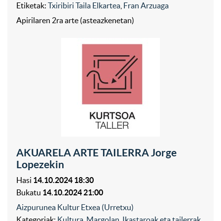
Etiketak:
Txiribiri Taila Elkartea
,
Fran Arzuaga
Apirilaren 2ra arte (asteazkenetan)
AKUARELA ARTE TAILERRA Jorge
Lopezekin
Hasi
14.10.2024 18:30
Bukatu
14.10.2024 21:00
Aizpurunea Kultur Etxea (Urretxu)
Kategoriak:
Kultura
,
Margolan
,
Ikastaroak eta tailerrak