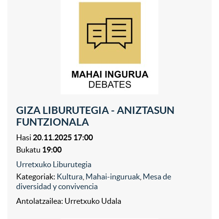
GIZA LIBURUTEGIA - ANIZTASUN
FUNTZIONALA
Hasi
20.11.2025 17:00
Bukatu
19:00
Urretxuko Liburutegia
Kategoriak:
Kultura
,
Mahai-inguruak
,
Mesa de
diversidad y convivencia
Antolatzailea: Urretxuko Udala