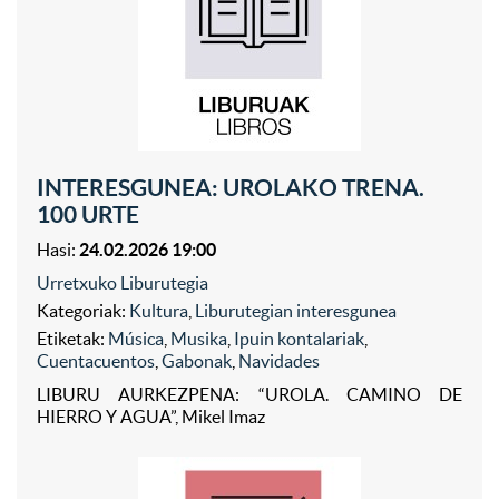
INTERESGUNEA: UROLAKO TRENA.
100 URTE
Hasi:
24.02.2026 19:00
Urretxuko Liburutegia
Kategoriak:
Kultura
,
Liburutegian interesgunea
Etiketak:
Música
,
Musika
,
Ipuin kontalariak
,
Cuentacuentos
,
Gabonak
,
Navidades
LIBURU AURKEZPENA: “UROLA. CAMINO DE
HIERRO Y AGUA”, Mikel Imaz