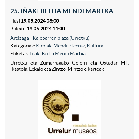
25. IÑAKI BEITIA MENDI MARTXA
Hasi
19.05.2024 08:00
Bukatu
19.05.2024 14:00
Areizaga - Kalebarren plaza (Urretxu)
Kategoriak:
Kirolak
,
Mendi irteerak
,
Kultura
Etiketak:
Iñaki Beitia Mendi Martxa
Urretxu eta Zumarragako Goierri eta Ostadar MT,
Ikastola, Lekaio eta Zintzo-Mintzo elkarteak