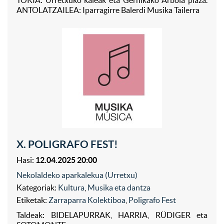
ANTOLATZAILEA: Iparragirre Balerdi Musika Tailerra
X. POLIGRAFO FEST!
Hasi:
12.04.2025 20:00
Nekolaldeko aparkalekua (Urretxu)
Kategoriak:
Kultura
,
Musika eta dantza
Etiketak:
Zarraparra Kolektiboa
,
Poligrafo Fest
Taldeak: BIDELAPURRAK, HARRIA, RÜDIGER eta