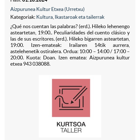
Aizpurunea Kultur Etxea (Urretxu)
Kategoriak:
Kultura
,
Ikastaroak eta tailerrak
¿Qué nos cuentan las palabras? (erd.). Hileko lehenengo
asteartetan, 19:00.. Peculiaridades del cuento clásico y
las de sus escritores. (erd.). Hileko bigarren asteartetan,
19:00. Izen-emateak: Irailaren 14tik aurrera,
astelehenetik ostiralera. Ordua: 10:00 – 14:00 / 17:00 –
20:00. Kuota: Doan. Izen ematea: Aizpurunea kultur
etxea 943 038088.