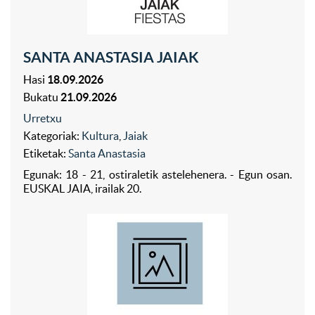
SANTA ANASTASIA JAIAK
Hasi
18.09.2026
Bukatu
21.09.2026
Urretxu
Kategoriak:
Kultura
,
Jaiak
Etiketak:
Santa Anastasia
Egunak: 18 - 21, ostiraletik astelehenera. - Egun osan.
EUSKAL JAIA, irailak 20.