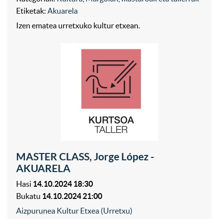
Etiketak:
Akuarela
Izen ematea urretxuko kultur etxean.
MASTER CLASS, Jorge López -
AKUARELA
Hasi
14.10.2024 18:30
Bukatu
14.10.2024 21:00
Aizpurunea Kultur Etxea (Urretxu)