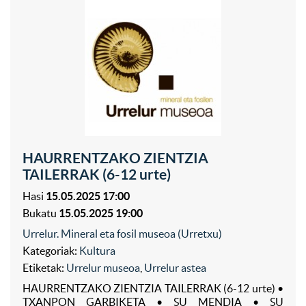
HAURRENTZAKO ZIENTZIA
TAILERRAK (6-12 urte)
Hasi
15.05.2025 17:00
Bukatu
15.05.2025 19:00
Urrelur. Mineral eta fosil museoa (Urretxu)
Kategoriak:
Kultura
Etiketak:
Urrelur museoa
,
Urrelur astea
HAURRENTZAKO ZIENTZIA TAILERRAK (6-12 urte) •
TXANPON GARBIKETA • SU MENDIA • SU