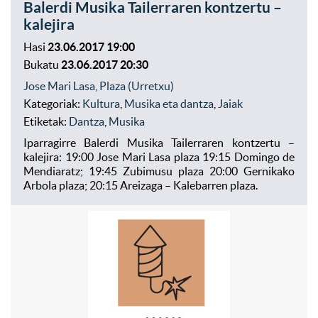
Balerdi Musika Tailerraren kontzertu –
kalejira
Hasi
23.06.2017 19:00
Bukatu
23.06.2017 20:30
Jose Mari Lasa, Plaza (Urretxu)
Kategoriak:
Kultura
,
Musika eta dantza
,
Jaiak
Etiketak:
Dantza
,
Musika
Iparragirre Balerdi Musika Tailerraren kontzertu –
kalejira: 19:00 Jose Mari Lasa plaza 19:15 Domingo de
Mendiaratz; 19:45 Zubimusu plaza 20:00 Gernikako
Arbola plaza; 20:15 Areizaga – Kalebarren plaza.