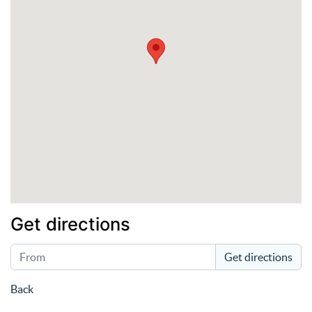
La casa de Cultura de Urretxu permite
a los ciudadanos y las asociaciones de
Urretxu organizar actos (reuniones, pr
esentaciones, ruedas de prensa etc.) qu
e aporten algún valor al municipio com
o, por ejemplo, actos de interés cultura
l, actos relacionados con la salud o act
os de interés general para la localidad.
Get directions
Get directions
Back