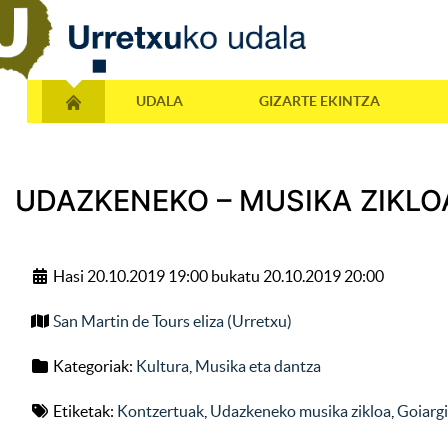
UDALA
GIZARTE EKINTZA
UDAZKENEKO – MUSIKA ZIKLOA
Hasi 20.10.2019 19:00 bukatu 20.10.2019 20:00
San Martin de Tours eliza (Urretxu)
Kategoriak:
Kultura
,
Musika eta dantza
Etiketak:
Kontzertuak
,
Udazkeneko musika zikloa
,
Goiarg