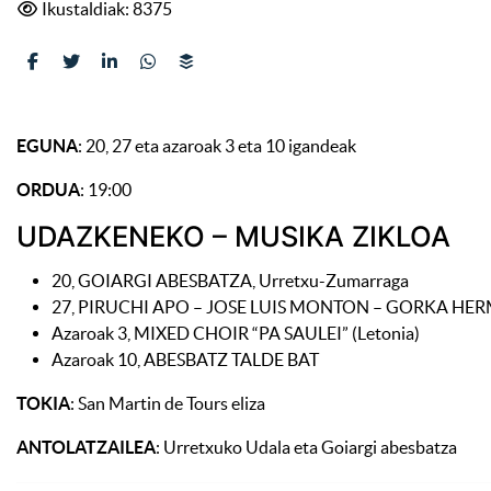
Ikustaldiak: 8375
EGUNA
: 20, 27 eta azaroak 3 eta 10 igandeak
ORDUA
: 19:00
UDAZKENEKO – MUSIKA ZIKLOA
20, GOIARGI ABESBATZA, Urretxu-Zumarraga
27, PIRUCHI APO – JOSE LUIS MONTON – GORKA HE
Azaroak 3, MIXED CHOIR “PA SAULEI” (Letonia)
Azaroak 10, ABESBATZ TALDE BAT
TOKIA
: San Martin de Tours eliza
ANTOLATZAILEA
: Urretxuko Udala eta Goiargi abesbatza