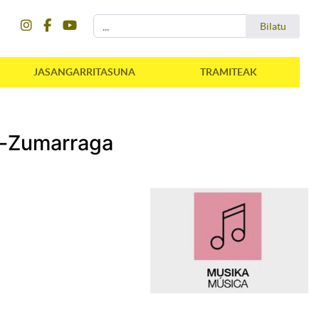
instagram
facebook
youtube
Bilatu
Bilatu
JASANGARRITASUNA
TRAMITEAK
-Zumarraga