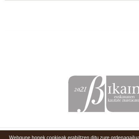
Webgune honek cookieak erabiltzen ditu zure ordenagailua