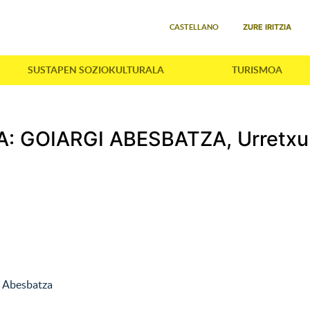
Select your language
ZURE IRITZIA
CASTELLANO
SUSTAPEN SOZIOKULTURALA
TURISMOA
: GOIARGI ABESBATZA, Urretxu
i Abesbatza