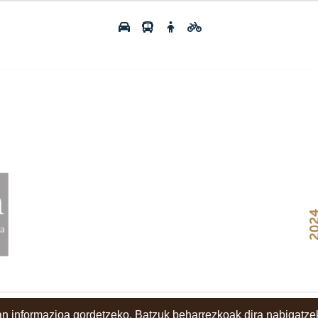
n informazioa gordetzeko. Batzuk beharrezkoak dira nabigatzek