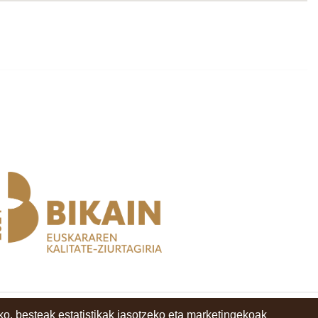
o, besteak estatistikak jasotzeko eta marketingekoak