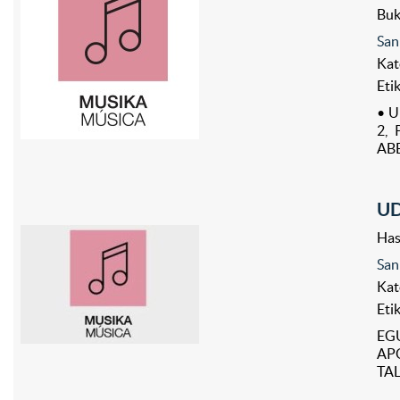
Bu
San
Kat
Eti
• U
2,
ABE
UD
Has
San
Kat
Eti
EGU
APO
TAL