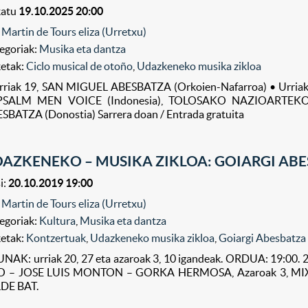
katu
19.10.2025 20:00
 Martin de Tours eliza (Urretxu)
egoriak:
Musika eta dantza
ketak:
Ciclo musical de otoño
,
Udazkeneko musika zikloa
rriak 19, SAN MIGUEL ABESBATZA (Orkoien-Nafarroa) • Urria
 PSALM MEN VOICE (Indonesia), TOLOSAKO NAZIOARTEKO
SBATZA (Donostia) Sarrera doan / Entrada gratuita
AZKENEKO – MUSIKA ZIKLOA: GOIARGI ABES
i:
20.10.2019 19:00
 Martin de Tours eliza (Urretxu)
egoriak:
Kultura
,
Musika eta dantza
ketak:
Kontzertuak
,
Udazkeneko musika zikloa
,
Goiargi Abesbatza
NAK: urriak 20, 27 eta azaroak 3, 10 igandeak. ORDUA: 19:00
 – JOSE LUIS MONTON – GORKA HERMOSA, Azaroak 3, MIXED
DE BAT.