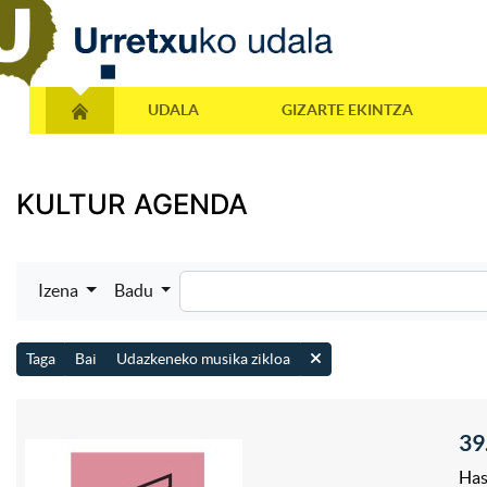
UDALA
GIZARTE EKINTZA
KULTUR AGENDA
Izena
Badu
Taga
Bai
Udazkeneko musika zikloa
39
Has