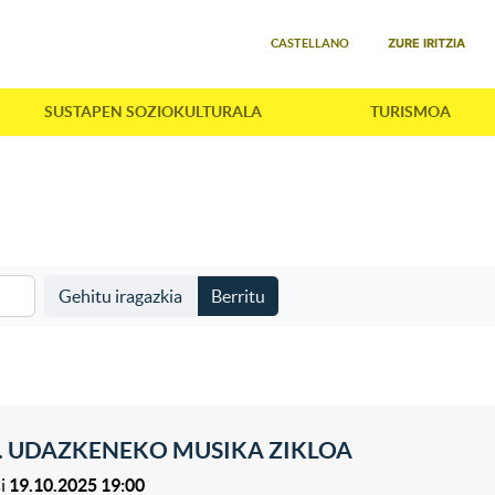
Select your language
ZURE IRITZIA
CASTELLANO
SUSTAPEN SOZIOKULTURALA
TURISMOA
Gehitu iragazkia
Berritu
. UDAZKENEKO MUSIKA ZIKLOA
i
19.10.2025 19:00