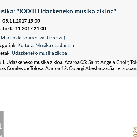
sika: "XXXII Udazkeneko musika zikloa"
i
05.11.2017 19:00
katu
05.11.2017 21:00
 Martin de Tours eliza (Urretxu)
egoriak:
Kultura
,
Musika eta dantza
ketak:
Udazkeneko musika zikloa
II. Udazkeneko musika zikloa. Azaroa 05: Saint Angela Choir; T
as Corales de Tolosa. Azaroa 12: Goiargi Abesbatza. Sarrera doan