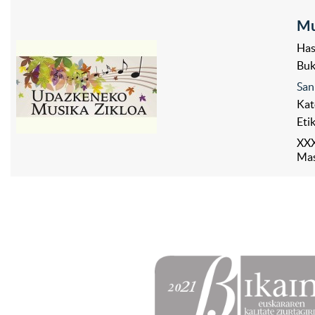
Mu
Has
Bu
San
Kat
Eti
XXX
Mas