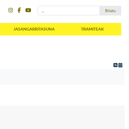
instagram
facebook
youtube
Bilatu
Bilatu
JASANGARRITASUNA
TRAMITEAK