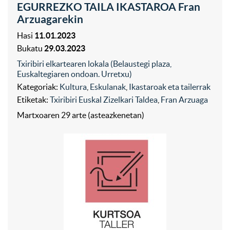
EGURREZKO TAILA IKASTAROA Fran
Arzuagarekin
Hasi
11.01.2023
Bukatu
29.03.2023
Txiribiri elkartearen lokala (Belaustegi plaza,
Euskaltegiaren ondoan. Urretxu)
Kategoriak:
Kultura
,
Eskulanak
,
Ikastaroak eta tailerrak
Etiketak:
Txiribiri Euskal Zizelkari Taldea
,
Fran Arzuaga
Martxoaren 29 arte (asteazkenetan)