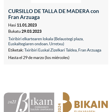
CURSILLO DE TALLA DE MADERA con
Fran Arzuaga
Hasi
11.01.2023
Bukatu
29.03.2023
Txiribiri elkartearen lokala (Belaustegi plaza,
Euskaltegiaren ondoan. Urretxu)
Etiketak:
Txiribiri Euskal Zizelkari Taldea
,
Fran Arzuaga
Hasta el 29 de marzo (los miércoles)