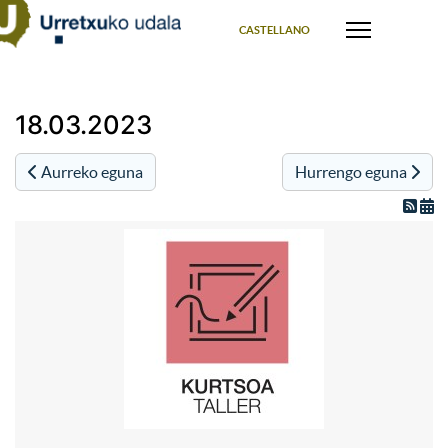
Select your language
CASTELLANO
18.03.2023
Aurreko eguna
Hurrengo eguna