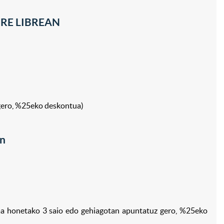
IRE LIBREAN
gero, %25eko deskontua)
n
ama honetako 3 saio edo gehiagotan apuntatuz gero, %25eko