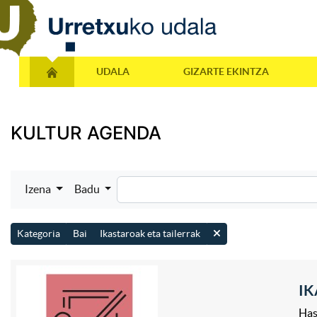
UDALA
GIZARTE EKINTZA
KULTUR AGENDA
Izena
Badu
Kategoria
Bai
Ikastaroak eta tailerrak
IK
Has