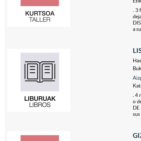
Eti
. 3
de
DIS
a su
LI
Has
Bu
Aiz
Kat
. 4
o d
DE 
sus
GI