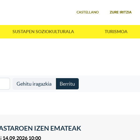
Select your language
ZURE IRITZIA
CASTELLANO
SUSTAPEN SOZIOKULTURALA
TURISMOA
Gehitu iragazkia
Berritu
ASTAROEN IZEN EMATEAK
i
14.09.2026 10:00