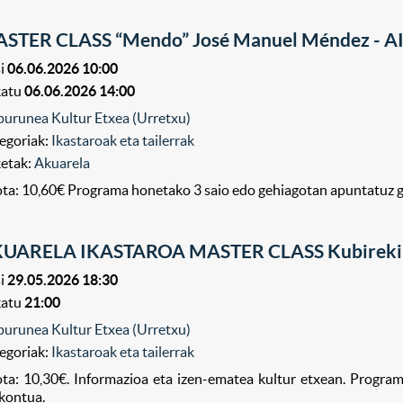
STER CLASS “Mendo” José Manuel Méndez - A
i
06.06.2026 10:00
katu
06.06.2026 14:00
purunea Kultur Etxea (Urretxu)
egoriak:
Ikastaroak eta tailerrak
ketak:
Akuarela
ta: 10,60€ Programa honetako 3 saio edo gehiagotan apuntatuz 
UARELA IKASTAROA MASTER CLASS Kubireki
i
29.05.2026 18:30
katu
21:00
purunea Kultur Etxea (Urretxu)
egoriak:
Ikastaroak eta tailerrak
ta: 10,30€. Informazioa eta izen-ematea kultur etxean. Progr
kontua.