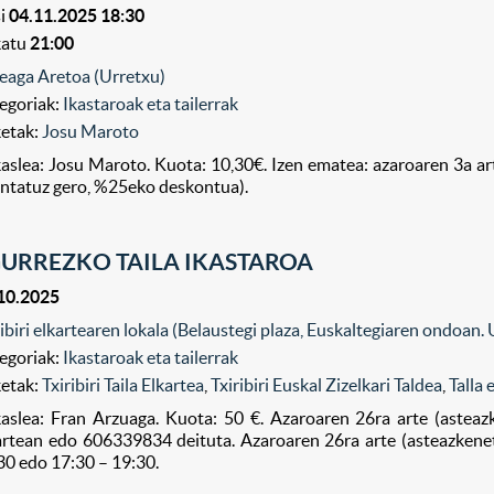
i
04.11.2025 18:30
katu
21:00
eaga Aretoa (Urretxu)
egoriak:
Ikastaroak eta tailerrak
ketak:
Josu Maroto
kaslea: Josu Maroto. Kuota: 10,30€. Izen ematea: azaroaren 3a a
ntatuz gero, %25eko deskontua).
URREZKO TAILA IKASTAROA
10.2025
ribiri elkartearen lokala (Belaustegi plaza, Euskaltegiaren ondoan.
egoriak:
Ikastaroak eta tailerrak
ketak:
Txiribiri Taila Elkartea
,
Txiribiri Euskal Zizelkari Taldea
,
Talla
kaslea: Fran Arzuaga. Kuota: 50 €. Azaroaren 26ra arte (asteazke
artean edo 606339834 deituta. Azaroaren 26ra arte (asteazkene
30 edo 17:30 – 19:30.