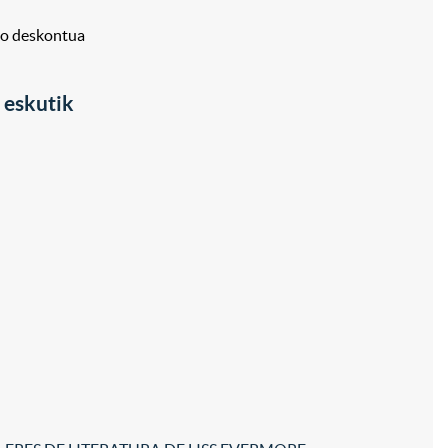
ko deskontua
eskutik