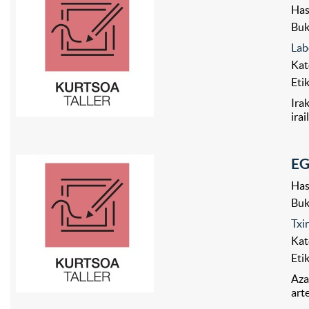
Has
Bu
Lab
Kat
Eti
Ira
ira
EG
Has
Bu
Txi
Kat
Eti
Aza
art