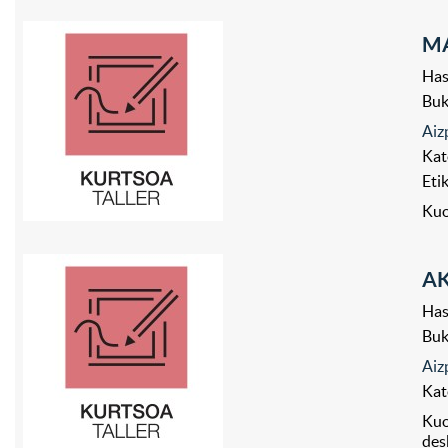
MA
Has
Bu
Aiz
Kat
Eti
Kuo
AK
Has
Bu
Aiz
Kat
Kuo
des