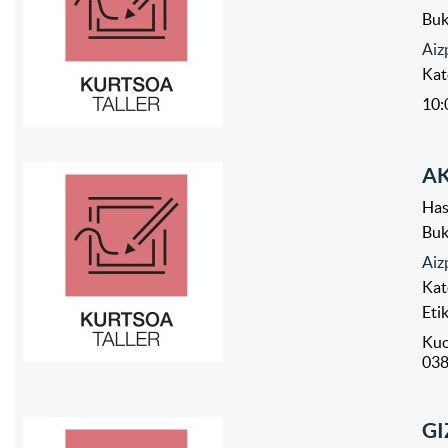
Bu
Aiz
Kat
10:
AK
Has
Bu
Aiz
Kat
Eti
Kuo
03
GI