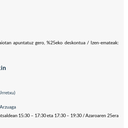
aiotan apuntatuz gero, %25eko deskontua / Izen-emateak:
in
 Urretxu)
 Arzuaga
atsaldean 15:30 – 17:30 eta 17:30 – 19:30 / Azaroaren 25era