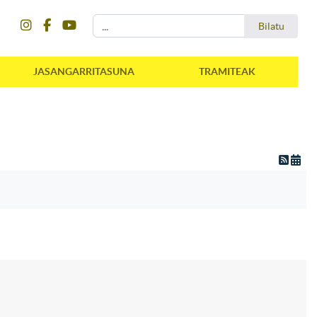
instagram
facebook
youtube
Bilatu
Bilatu
JASANGARRITASUNA
TRAMITEAK