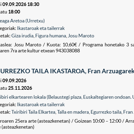
i
09.09.2026 18:30
katu
18:00
eaga Aretoa (Urretxu)
egoriak:
Ikastaroak eta tailerrak
ketak:
Giza irudia
,
Figura humana
,
Josu Maroto
kaslea: Josu Maroto / Kuota: 10,60€ / Programa honetako 3 s
ilaren 7ra arte kultur etxean 943038088
URREZKO TAILA IKASTAROA, Fran Arzuagarek
i
09.09.2026
katu
25.11.2026
ribiri elkartearen lokala (Belaustegi plaza, Euskaltegiaren ondoan.
egoriak:
Ikastaroak eta tailerrak
ketak:
Txiribiri Taila Elkartea
,
Talla en madera
,
Egurrezko taila
,
Fran
roaren 25era arte (asteazkenetan) / Goizean 10:00 – 12:00 / Arr
e (asteazkenetan)