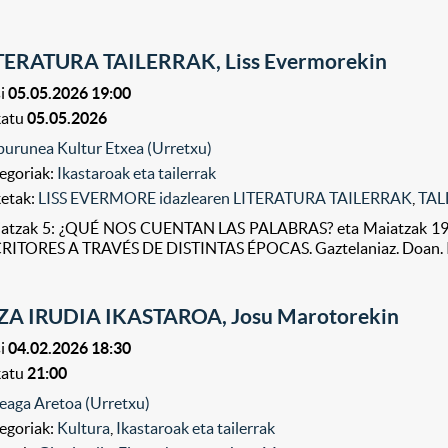
TERATURA TAILERRAK, Liss Evermorekin
i
05.05.2026 19:00
katu
05.05.2026
purunea Kultur Etxea (Urretxu)
egoriak:
Ikastaroak eta tailerrak
ketak:
LISS EVERMORE idazlearen LITERATURA TAILERRAK
,
TAL
atzak 5: ¿QUÉ NOS CUENTAN LAS PALABRAS? eta Maiatzak 
RITORES A TRAVÉS DE DISTINTAS ÉPOCAS. Gaztelaniaz. Doan. Iz
ZA IRUDIA IKASTAROA, Josu Marotorekin
i
04.02.2026 18:30
katu
21:00
eaga Aretoa (Urretxu)
egoriak:
Kultura
,
Ikastaroak eta tailerrak