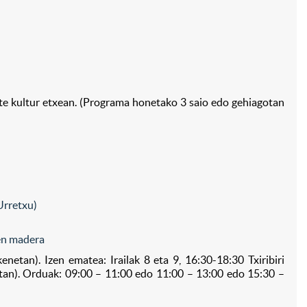
rte kultur etxean. (Programa honetako 3 saio edo gehiagotan
 Urretxu)
 en madera
netan). Izen ematea: Irailak 8 eta 9, 16:30-18:30 Txiribiri
tan). Orduak: 09:00 – 11:00 edo 11:00 – 13:00 edo 15:30 –