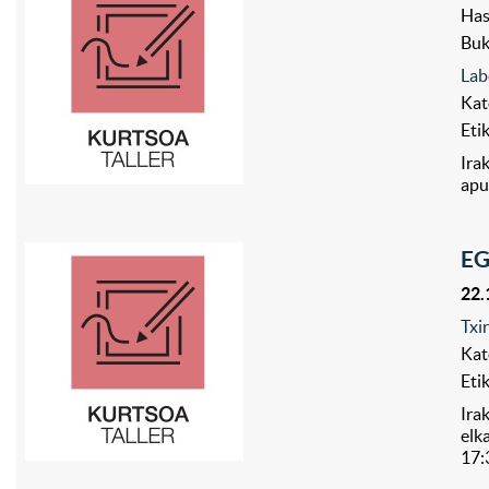
Has
Bu
Lab
Kat
Eti
Ira
apu
EG
22.
Txi
Kat
Eti
Ira
elk
17: