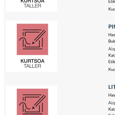
Eti
Kuo
PI
Has
Bu
Aiz
Kat
Eti
Kuo
LI
Has
Aiz
Kat