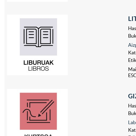
LI
Has
Bu
Aiz
Kat
Eti
Mai
ESC
GI
Has
Bu
Lab
Kat