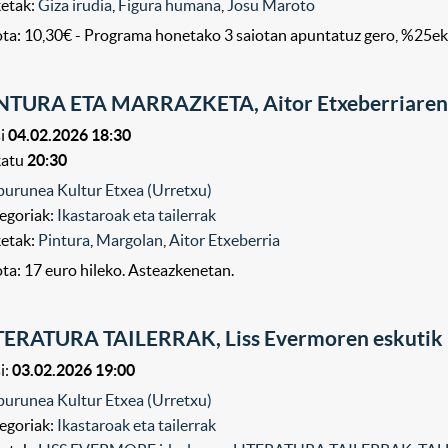
ketak:
Giza irudia
,
Figura humana
,
Josu Maroto
ta: 10,30€ - Programa honetako 3 saiotan apuntatuz gero, %25e
NTURA ETA MARRAZKETA, Aitor Etxeberriaren 
i
04.02.2026 18:30
katu
20:30
purunea Kultur Etxea (Urretxu)
egoriak:
Ikastaroak eta tailerrak
ketak:
Pintura
,
Margolan
,
Aitor Etxeberria
ta: 17 euro hileko. Asteazkenetan.
TERATURA TAILERRAK, Liss Evermoren eskutik
i:
03.02.2026 19:00
purunea Kultur Etxea (Urretxu)
egoriak:
Ikastaroak eta tailerrak