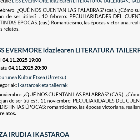
ketak:
LISS EVERMORE idazlearen LITERATURA TAILERRAK
,
TAL
 febrero: ¿QUÉ NOS CUENTAN LAS PALABRAS? (cas.). ¿Cómo surg
jan de ser útiles? . 10 febrero: PECULIARIDADES DEL C
TINTAS ÉPOCAS. (cas.) Romanticismo, las épocas victoriana, realis
s relatos.
SS EVERMORE idazlearen LITERATURA TAILE
i
04.11.2025 19:00
katu
04.11.2025 20:30
purunea Kultur Etxea (Urretxu)
egoriak:
Ikastaroak eta tailerrak
 noviembre: ¿QUÉ NOS CUENTAN LAS PALABRAS? (CAS.). ¿Cómo su
ejan de ser útiles? . 11 noviembre: PECULIARIDADES DEL CU
DISTINTAS ÉPOCAS: romanticismo, las épocas victoriana, realismo.
 relatos.
ZA IRUDIA IKASTAROA