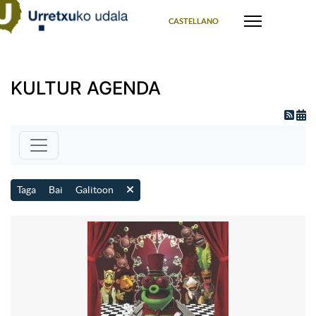
Select your language
CASTELLANO
KULTUR AGENDA
Taga
Bai
Galitoon