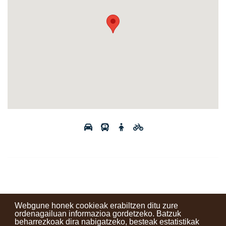
Webgune honek cookieak erabiltzen ditu zure
ordenagailuan informazioa gordetzeko. Batzuk
beharrezkoak dira nabigatzeko, besteak estatistikak