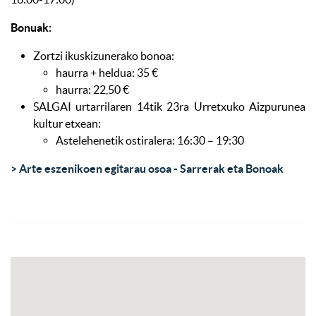
Bonuak:
Zortzi ikuskizunerako bonoa:
haurra + heldua: 35 €
haurra: 22,50 €
SALGAI urtarrilaren 14tik 23ra Urretxuko Aizpurunea
kultur etxean:
Astelehenetik ostiralera: 16:30 – 19:30
> Arte eszenikoen egitarau osoa - Sarrerak eta Bonoak