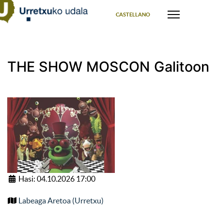
Select your language
CASTELLANO
THE SHOW MOSCON Galitoon
Hasi: 04.10.2026 17:00
Labeaga Aretoa (Urretxu)