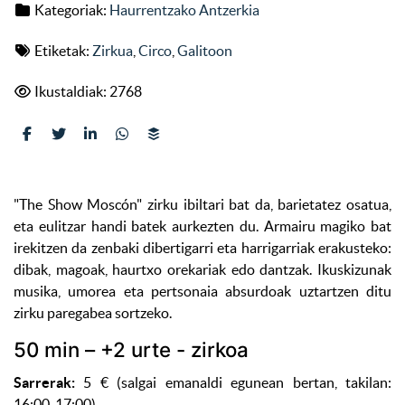
Kategoriak:
Haurrentzako Antzerkia
Etiketak:
Zirkua
,
Circo
,
Galitoon
Ikustaldiak: 2768
"The Show Moscón" zirku ibiltari bat da, barietatez osatua,
eta eulitzar handi batek aurkezten du. Armairu magiko bat
irekitzen da zenbaki dibertigarri eta harrigarriak erakusteko:
dibak, magoak, haurtxo orekariak edo dantzak. Ikuskizunak
musika, umorea eta pertsonaia absurdoak uztartzen ditu
zirku paregabea sortzeko.
50 min – +2 urte - zirkoa
Sarrerak:
5 € (salgai emanaldi egunean bertan, takilan:
16:00-17:00)