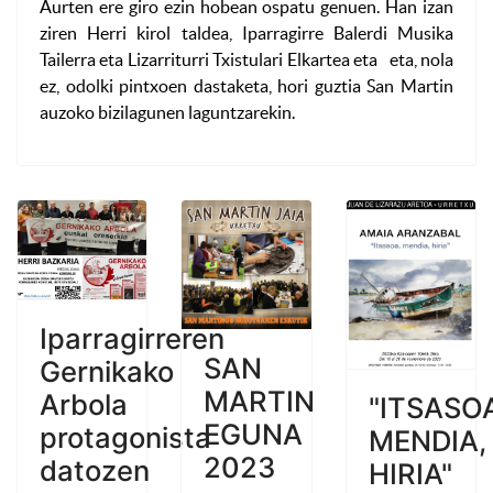
Aurten ere giro ezin hobean ospatu genuen. Han izan
ziren Herri kirol taldea, Iparragirre Balerdi Musika
Tailerra eta Lizarriturri Txistulari Elkartea eta eta, nola
ez, odolki pintxoen dastaketa, hori guztia San Martin
auzoko bizilagunen laguntzarekin.
Iparragirreren
SAN
Gernikako
MARTIN
Arbola
"ITSASO
EGUNA
protagonista
MENDIA,
2023
datozen
HIRIA"