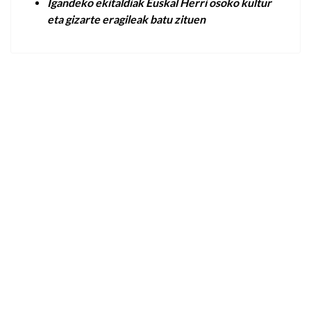
Igandeko ekitaldiak Euskal Herri osoko kultur
eta gizarte eragileak batu zituen