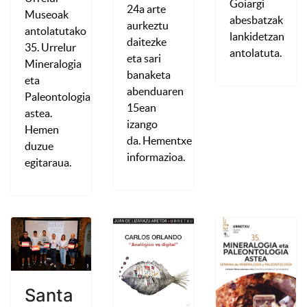
Goiargi
24a arte
Museoak
abesbatzak
aurkeztu
antolatutako
lankidetzan
daitezke
35. Urrelur
antolatuta.
eta sari
Mineralogia
banaketa
eta
abenduaren
Paleontologia
15ean
astea.
izango
Hemen
da. Hementxe
duzue
informazioa.
egitaraua.
Santa