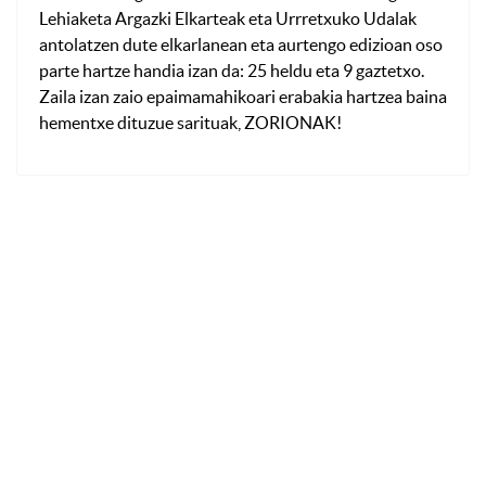
Lehiaketa Argazki Elkarteak eta Urrretxuko Udalak
antolatzen dute elkarlanean eta aurtengo edizioan oso
parte hartze handia izan da: 25 heldu eta 9 gaztetxo.
Zaila izan zaio epaimamahikoari erabakia hartzea baina
hementxe dituzue sarituak, ZORIONAK!