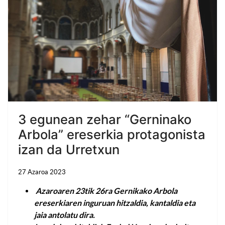
3 egunean zehar “Gerninako
Arbola” ereserkia protagonista
izan da Urretxun
27 Azaroa 2023
Azaroaren 23tik 26ra Gernikako Arbola
ereserkiaren inguruan hitzaldia, kantaldia eta
jaia antolatu dira.