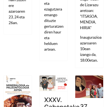
eta
de Lizarazu
ere
ezagutzera
aretoan:
azaroaren
emango
"ITSASOA,
23, 24 eta
dituzte
MENDIA,
26an.
gerturatzen
HIRIA"
diren haur
Inaugurazioa
eta
azaroaren
helduen
10ean
artean.
izango da,
18:00etan.
XXXV.
37.
Gabonetako