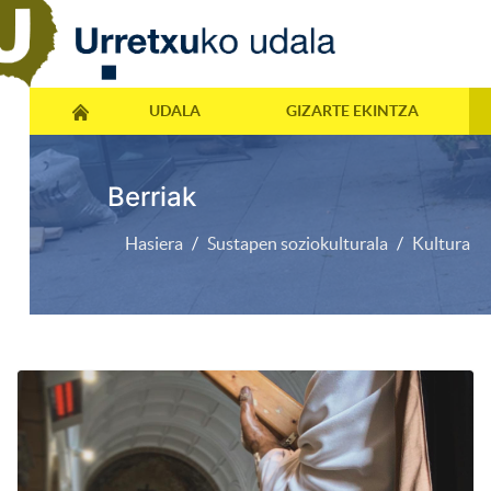
UDALA
GIZARTE EKINTZA
Berriak
Hasiera
Sustapen soziokulturala
Kultura