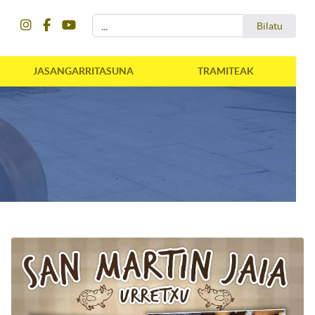
instagram
facebook
youtube
Bilatu
Bilatu
JASANGARRITASUNA
TRAMITEAK