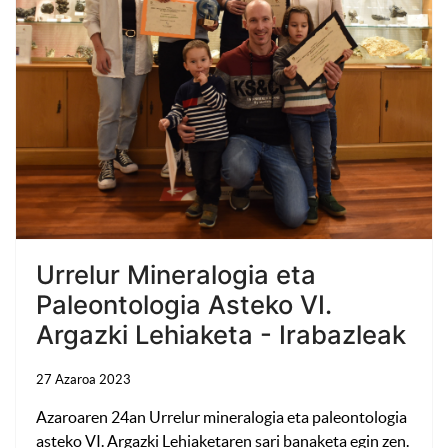
Urrelur Mineralogia eta
Paleontologia Asteko VI.
Argazki Lehiaketa - Irabazleak
27 Azaroa 2023
Azaroaren 24an Urrelur mineralogia eta paleontologia
asteko VI. Argazki Lehiaketaren sari banaketa egin zen.