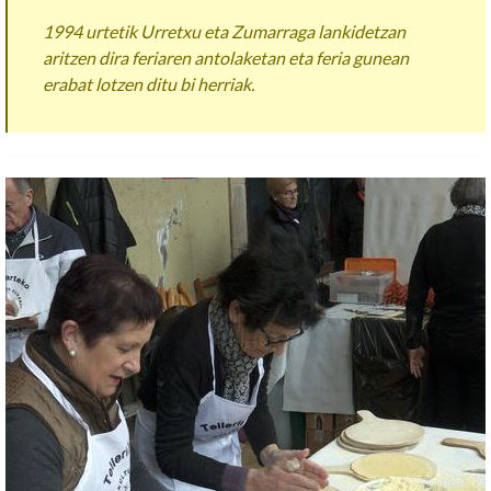
1994 urtetik Urretxu eta Zumarraga lankidetzan
aritzen dira feriaren antolaketan eta feria gunean
erabat lotzen ditu bi herriak.