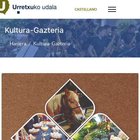
Select your language
CASTELLANO
Kultura-Gazteria
Hasiera
Kultura-Gazteria