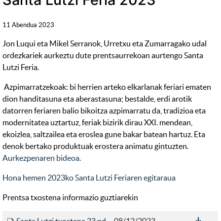
11 Abendua 2023
Jon Luqui eta Mikel Serranok, Urretxu eta Zumarragako udal
ordezkariek aurkeztu dute prentsaurrekoan aurtengo Santa
Lutzi Feria.
Azpimarratzekoak: bi herrien arteko elkarlanak feriari ematen
dion handitasuna eta aberastasuna; bestalde, erdi arotik
datorren feriaren balio bikoitza azpimarratu da, tradizioa eta
modernitatea uztartuz, feriak bizirik dirau XXI. mendean,
ekoizlea, saltzailea eta eroslea gune bakar batean hartuz. Eta
denok bertako produktuak erostera animatu gintuzten.
Aurkezpenaren bideoa.
Hona hemen 2023ko Santa Lutzi Feriaren egitaraua
Prentsa txostena informazio guztiarekin