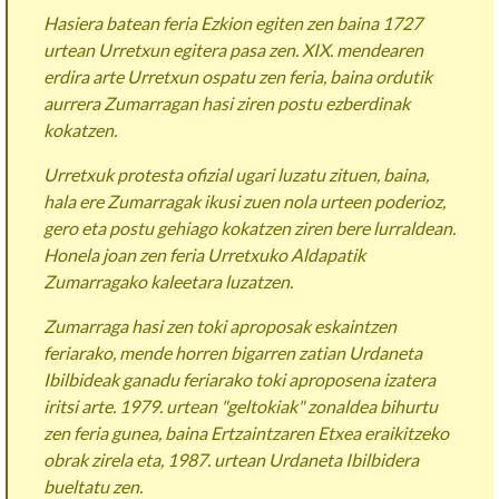
Hasiera batean feria Ezkion egiten zen baina 1727
urtean Urretxun egitera pasa zen. XIX. mendearen
erdira arte Urretxun ospatu zen feria, baina ordutik
aurrera Zumarragan hasi ziren postu ezberdinak
kokatzen.
Urretxuk protesta ofizial ugari luzatu zituen, baina,
hala ere Zumarragak ikusi zuen nola urteen poderioz,
gero eta postu gehiago kokatzen ziren bere lurraldean.
Honela joan zen feria Urretxuko Aldapatik
Zumarragako kaleetara luzatzen.
Zumarraga hasi zen toki aproposak eskaintzen
feriarako, mende horren bigarren zatian Urdaneta
Ibilbideak ganadu feriarako toki aproposena izatera
iritsi arte. 1979. urtean "geltokiak" zonaldea bihurtu
zen feria gunea, baina Ertzaintzaren Etxea eraikitzeko
obrak zirela eta, 1987. urtean Urdaneta Ibilbidera
bueltatu zen.