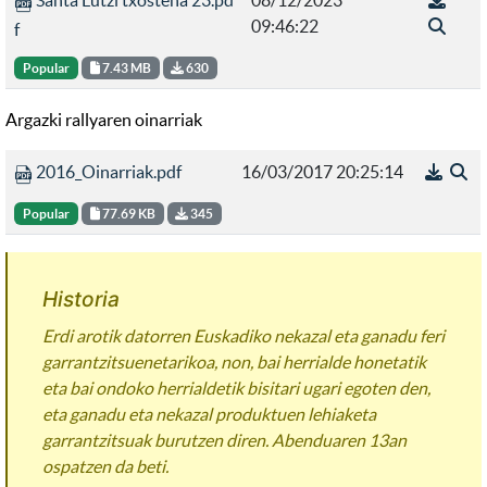
Santa Lutzi txostena 23.pd
08/12/2023
09:46:22
f
Popular
7.43 MB
630
Argazki rallyaren oinarriak
2016_Oinarriak.pdf
16/03/2017 20:25:14
Popular
77.69 KB
345
Historia
Erdi arotik datorren Euskadiko nekazal eta ganadu feri
garrantzitsuenetarikoa, non, bai herrialde honetatik
eta bai ondoko herrialdetik bisitari ugari egoten den,
eta ganadu eta nekazal produktuen lehiaketa
garrantzitsuak burutzen diren. Abenduaren 13an
ospatzen da beti.