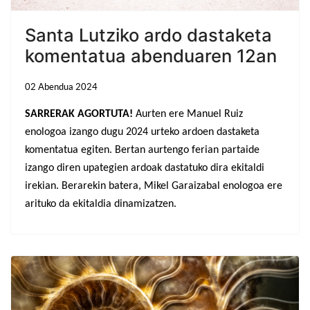
Santa Lutziko ardo dastaketa
komentatua abenduaren 12an
02 Abendua 2024
SARRERAK AGORTUTA!
Aurten ere Manuel Ruiz
enologoa izango dugu 2024 urteko ardoen dastaketa
komentatua egiten. Bertan aurtengo ferian partaide
izango diren upategien ardoak dastatuko dira ekitaldi
irekian. Berarekin batera, Mikel Garaizabal enologoa ere
arituko da ekitaldia dinamizatzen.