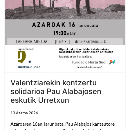
Valentziarekin kontzertu
solidarioa Pau Alabajosen
eskutik Urretxun
13 Azaroa 2024
Azaroaren 16an, larunbata, Pau Alabajos kantautore