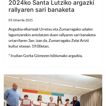
2024ko Santa Lutziko argazki
rallyaren sari banaketa
03 Urtarrila 2025
Argazkia elkarteak Urretxu eta Zumarragako udalen
laguntzarekin antolatzen duen rallyaren sari banaketa
urtarrilaren 3an, izan da, Zumarragako Zelai Arizti
kultur etxean, 19:00etan.
* Irudian Gorka Gómezen bildumako argazkia.