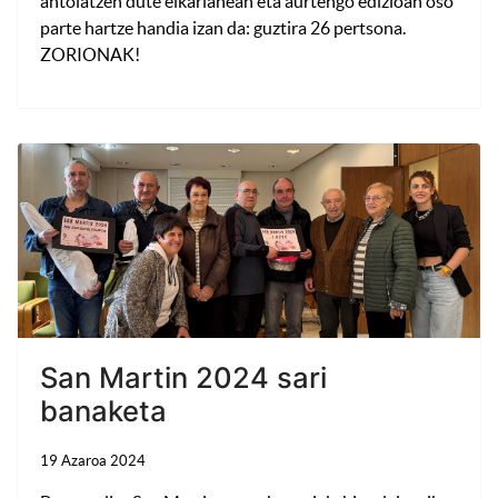
antolatzen dute elkarlanean eta aurtengo edizioan oso
parte hartze handia izan da: guztira 26 pertsona.
ZORIONAK!
San Martin 2024 sari
banaketa
19 Azaroa 2024