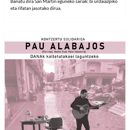
Banatu dira San Martin eguneko sariak: bi urdaiazpiko
eta rifatan jasotako dirua.