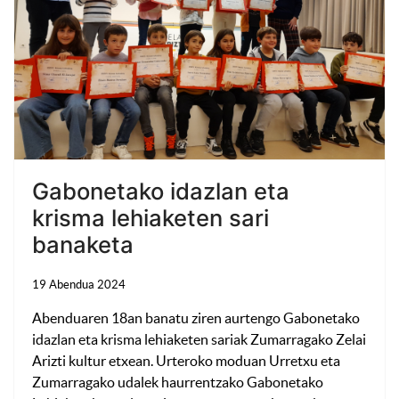
Gabonetako idazlan eta
krisma lehiaketen sari
banaketa
19 Abendua 2024
Abenduaren 18an banatu ziren aurtengo Gabonetako
idazlan eta krisma lehiaketen sariak Zumarragako Zelai
Arizti kultur etxean. Urteroko moduan Urretxu eta
Zumarragako udalek haurrentzako Gabonetako