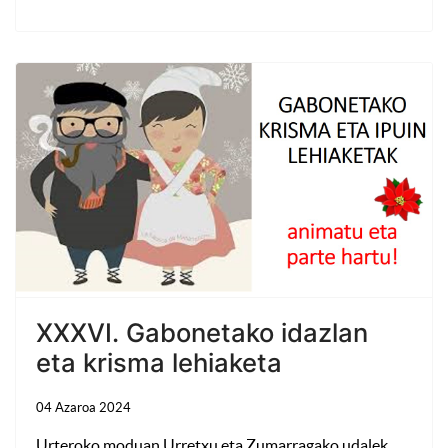
XXXVI. Gabonetako idazlan
eta krisma lehiaketa
04 Azaroa 2024
Urteroko moduan Urretxu eta Zumarragako udalek