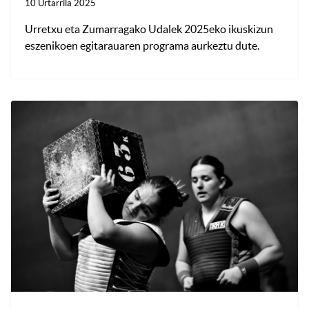
10 Urtarrila 2025
Urretxu eta Zumarragako Udalek 2025eko ikuskizun
eszenikoen egitarauaren programa aurkeztu dute.