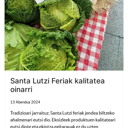
Santa Lutzi Feriak kalitatea
oinarri
13 Abendua 2024
Tradizioari jarraituz, Santa Lutzi feriak jendea biltzeko
ahalmenari eutsi dio. Ekoizleek produktuen kalitateari
eutsi diote eta ekintza egitarauak ez du uzten