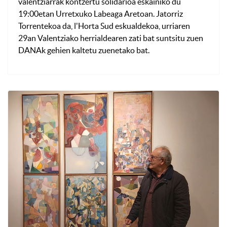
valentziarrak kontzertu solidarioa eskainiko du
19:00etan Urretxuko Labeaga Aretoan. Jatorriz
Torrentekoa da, l'Horta Sud eskualdekoa, urriaren
29an Valentziako herrialdearen zati bat suntsitu zuen
DANAk gehien kaltetu zuenetako bat.