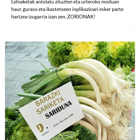
Lehiaketak antolatu zituzten eta urteroko moduan
haur, guraso eta ikastetxeen inplikazioari esker parte
hartzea izugarria izan zen, ZORIONAK!