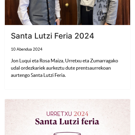
Santa Lutzi Feria 2024
10 Abendua 2024
Jon Luqui eta Rosa Maiza, Urretxu eta Zumarragako
udal ordezkariek aurkeztu dute prentsaurrekoan
aurtengo Santa Lutzi Feria.