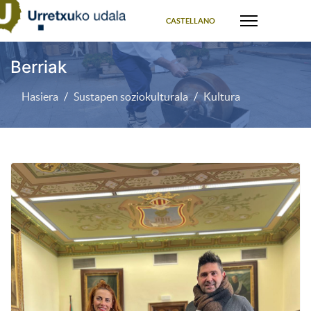
Select your language
CASTELLANO
Berriak
Hasiera
Sustapen soziokulturala
Kultura