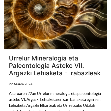
Urrelur Mineralogia eta
Paleontologia Asteko VII.
Argazki Lehiaketa - Irabazleak
22 Azaroa 2024
Azaroaren 22an Urrelur mineralogia eta paleontologia
asteko VI. Argazki Lehiaketaren sari banaketa egin zen.
Lehiaketa Argazki Elkarteak eta Urrretxuko Udalak