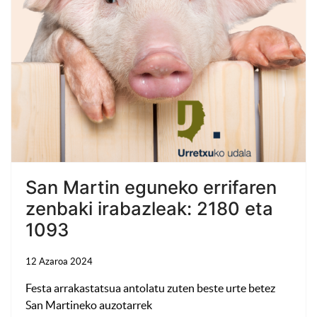
San Martin eguneko errifaren
zenbaki irabazleak: 2180 eta
1093
12 Azaroa 2024
Festa arrakastatsua antolatu zuten beste urte betez
San Martineko auzotarrek