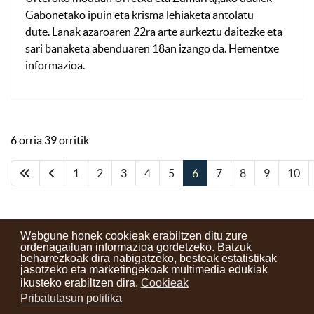
Gabonetako ipuin eta krisma lehiaketa antolatu
dute. Lanak azaroaren 22ra arte aurkeztu daitezke eta
sari banaketa abenduaren 18an izango da. Hementxe
informazioa.
6 orria 39 orritik
1
2
3
4
5
6
7
8
9
10
Webgune honek cookieak erabiltzen ditu zure
ordenagailuan informazioa gordetzeko. Batzuk
beharrezkoak dira nabigatzeko, besteak estatistikak
Kontaktuak
Erabilera baldintzak
Lege oharra
Berriak
jasotzeko eta marketingekoak multimedia edukiak
ikusteko erabiltzen dira.
Cookieak
Zure iritzia
Pribatutasun politika