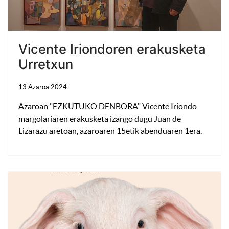
Vicente Iriondoren erakusketa
Urretxun
13 Azaroa 2024
Azaroan "EZKUTUKO DENBORA" Vicente Iriondo
margolariaren erakusketa izango dugu Juan de
Lizarazu aretoan, azaroaren 15etik abenduaren 1era.