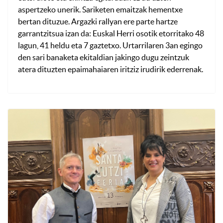
aspertzeko unerik. Sariketen emaitzak hementxe
bertan dituzue. Argazki rallyan ere parte hartze
garrantzitsua izan da: Euskal Herri osotik etorritako 48
lagun, 41 heldu eta 7 gaztetxo. Urtarrilaren 3an egingo
den sari banaketa ekitaldian jakingo dugu zeintzuk
atera dituzten epaimahaiaren iritziz irudirik ederrenak.