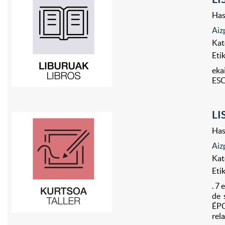
Has
Aiz
Kat
Eti
eka
ESC
LI
Has
Aiz
Kat
Eti
. 7
de 
ÉPO
rela