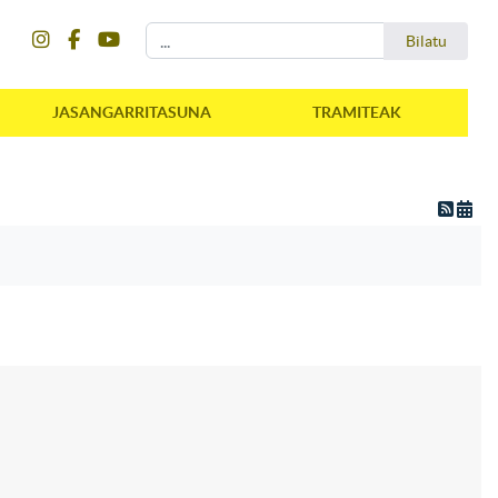
instagram
facebook
youtube
Bilatu
Bilatu
JASANGARRITASUNA
TRAMITEAK