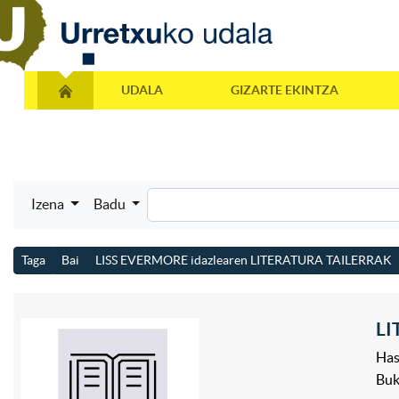
UDALA
GIZARTE EKINTZA
Izena
Badu
Taga
Bai
LISS EVERMORE idazlearen LITERATURA TAILERRAK
LI
Has
Bu