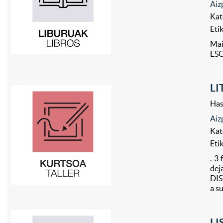
Aiz
Kat
Eti
Mai
ESC
LI
Has
Aiz
Kat
Eti
. 3
de
DIS
a su
LI