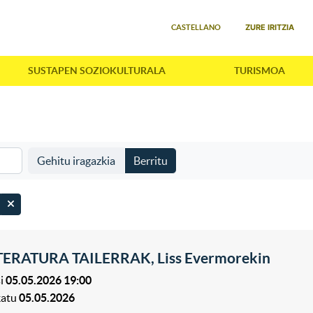
Select your language
ZURE IRITZIA
CASTELLANO
SUSTAPEN SOZIOKULTURALA
TURISMOA
Gehitu iragazkia
Berritu
TERATURA TAILERRAK, Liss Evermorekin
i
05.05.2026 19:00
katu
05.05.2026