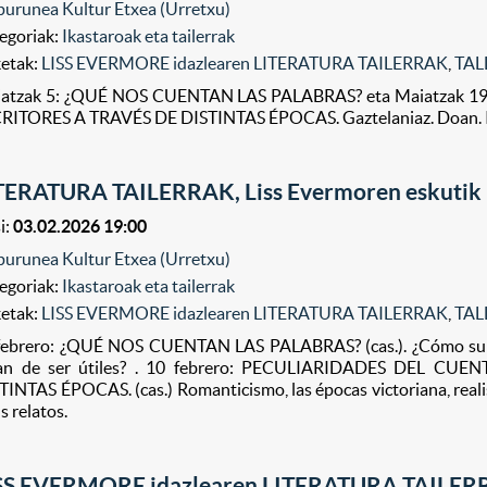
purunea Kultur Etxea (Urretxu)
egoriak:
Ikastaroak eta tailerrak
ketak:
LISS EVERMORE idazlearen LITERATURA TAILERRAK
,
TAL
atzak 5: ¿QUÉ NOS CUENTAN LAS PALABRAS? eta Maiatzak 
RITORES A TRAVÉS DE DISTINTAS ÉPOCAS. Gaztelaniaz. Doan. Iz
TERATURA TAILERRAK, Liss Evermoren eskutik
i:
03.02.2026 19:00
purunea Kultur Etxea (Urretxu)
egoriak:
Ikastaroak eta tailerrak
ketak:
LISS EVERMORE idazlearen LITERATURA TAILERRAK
,
TAL
 febrero: ¿QUÉ NOS CUENTAN LAS PALABRAS? (cas.). ¿Cómo surg
jan de ser útiles? . 10 febrero: PECULIARIDADES DEL C
TINTAS ÉPOCAS. (cas.) Romanticismo, las épocas victoriana, realis
s relatos.
SS EVERMORE idazlearen LITERATURA TAILE