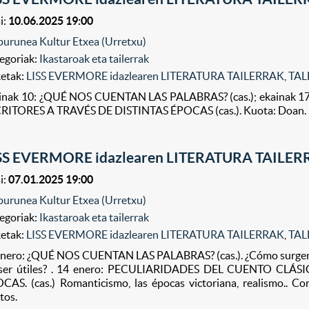
i:
10.06.2025 19:00
purunea Kultur Etxea (Urretxu)
egoriak:
Ikastaroak eta tailerrak
ketak:
LISS EVERMORE idazlearen LITERATURA TAILERRAK
,
TAL
inak 10: ¿QUÉ NOS CUENTAN LAS PALABRAS? (cas.); ekainak
RITORES A TRAVÉS DE DISTINTAS ÉPOCAS (cas.). Kuota: Doan. Iz
SS EVERMORE idazlearen LITERATURA TAILE
i:
07.01.2025 19:00
purunea Kultur Etxea (Urretxu)
egoriak:
Ikastaroak eta tailerrak
ketak:
LISS EVERMORE idazlearen LITERATURA TAILERRAK
,
TAL
 enero: ¿QUÉ NOS CUENTAN LAS PALABRAS? (cas.). ¿Cómo surgen, p
ser útiles? . 14 enero: PECULIARIDADES DEL CUENTO CLÁ
CAS. (cas.) Romanticismo, las épocas victoriana, realismo.. Con
tos.