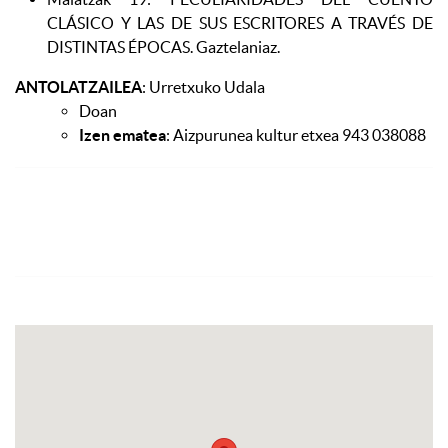
CLÁSICO Y LAS DE SUS ESCRITORES A TRAVÉS DE
DISTINTAS ÉPOCAS. Gaztelaniaz.
ANTOLATZAILEA
: Urretxuko Udala
Doan
Izen ematea
: Aizpurunea kultur etxea 943 038088