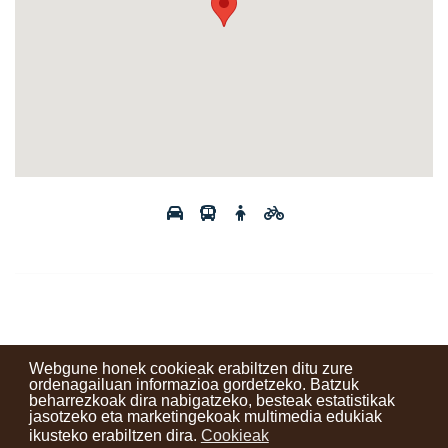
Webgune honek cookieak erabiltzen ditu zure
ordenagailuan informazioa gordetzeko. Batzuk
beharrezkoak dira nabigatzeko, besteak estatistikak
Kontaktuak
Erabilera baldintzak
Lege oharra
Berriak
jasotzeko eta marketingekoak multimedia edukiak
ikusteko erabiltzen dira.
Cookieak
Zure iritzia