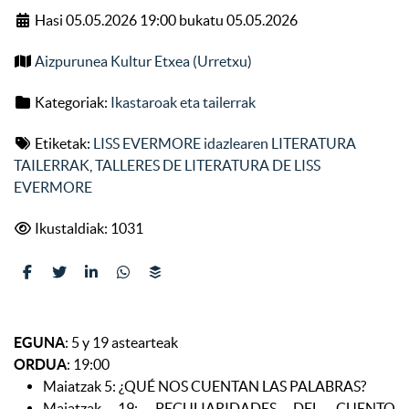
Hasi 05.05.2026 19:00 bukatu 05.05.2026
Aizpurunea Kultur Etxea (Urretxu)
Kategoriak:
Ikastaroak eta tailerrak
Etiketak:
LISS EVERMORE idazlearen LITERATURA
TAILERRAK
,
TALLERES DE LITERATURA DE LISS
EVERMORE
Ikustaldiak: 1031
EGUNA
: 5 y 19 astearteak
ORDUA
: 19:00
Maiatzak 5: ¿QUÉ NOS CUENTAN LAS PALABRAS?
Maiatzak 19: PECULIARIDADES DEL CUENTO