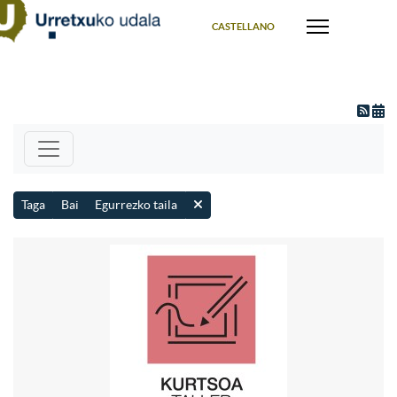
Select your language
CASTELLANO
Taga
Bai
Egurrezko taila