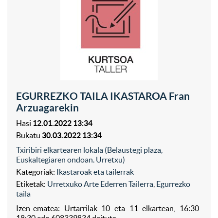
EGURREZKO TAILA IKASTAROA Fran
Arzuagarekin
Hasi
12.01.2022 13:34
Bukatu
30.03.2022 13:34
Txiribiri elkartearen lokala (Belaustegi plaza,
Euskaltegiaren ondoan. Urretxu)
Kategoriak:
Ikastaroak eta tailerrak
Etiketak:
Urretxuko Arte Ederren Tailerra
,
Egurrezko
taila
Izen-ematea: Urtarrilak 10 eta 11 elkartean, 16:30-