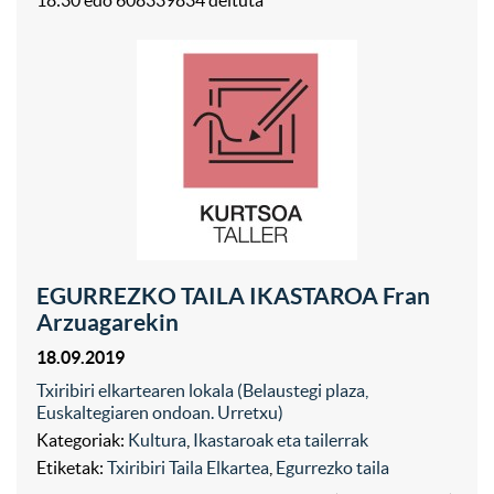
18:30 edo 608339834 deituta
EGURREZKO TAILA IKASTAROA Fran
Arzuagarekin
18.09.2019
Txiribiri elkartearen lokala (Belaustegi plaza,
Euskaltegiaren ondoan. Urretxu)
Kategoriak:
Kultura
,
Ikastaroak eta tailerrak
Etiketak:
Txiribiri Taila Elkartea
,
Egurrezko taila