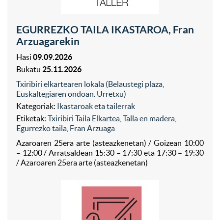
EGURREZKO TAILA IKASTAROA, Fran
Arzuagarekin
Hasi
09.09.2026
Bukatu
25.11.2026
Txiribiri elkartearen lokala (Belaustegi plaza,
Euskaltegiaren ondoan. Urretxu)
Kategoriak:
Ikastaroak eta tailerrak
Etiketak:
Txiribiri Taila Elkartea
,
Talla en madera
,
Egurrezko taila
,
Fran Arzuaga
Azaroaren 25era arte (asteazkenetan) / Goizean 10:00
– 12:00 / Arratsaldean 15:30 – 17:30 eta 17:30 – 19:30
/ Azaroaren 25era arte (asteazkenetan)