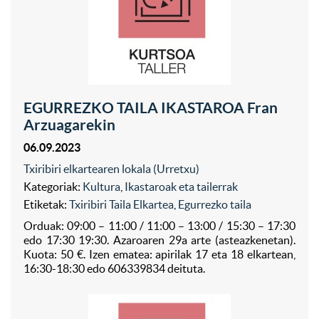
EGURREZKO TAILA IKASTAROA Fran
Arzuagarekin
06.09.2023
Txiribiri elkartearen lokala (Urretxu)
Kategoriak:
Kultura
,
Ikastaroak eta tailerrak
Etiketak:
Txiribiri Taila Elkartea
,
Egurrezko taila
Orduak: 09:00 – 11:00 / 11:00 – 13:00 / 15:30 – 17:30
edo 17:30 19:30. Azaroaren 29a arte (asteazkenetan).
Kuota: 50 €. Izen ematea: apirilak 17 eta 18 elkartean,
16:30-18:30 edo 606339834 deituta.