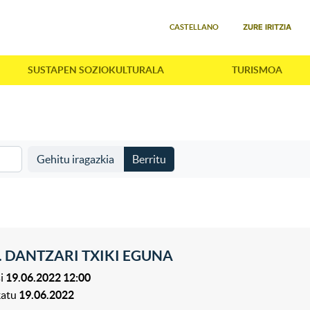
Select your language
ZURE IRITZIA
CASTELLANO
SUSTAPEN SOZIOKULTURALA
TURISMOA
Gehitu iragazkia
Berritu
. DANTZARI TXIKI EGUNA
i
19.06.2022 12:00
katu
19.06.2022