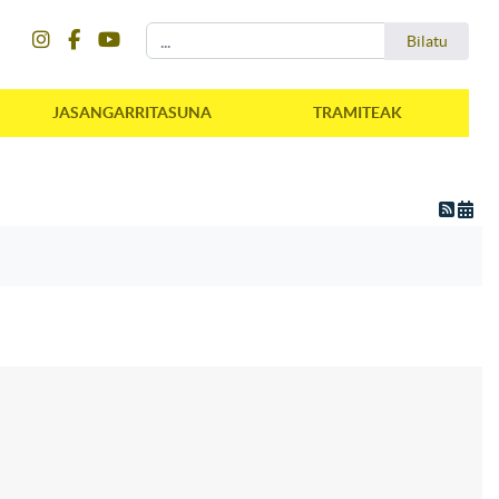
instagram
facebook
youtube
Bilatu
Bilatu
JASANGARRITASUNA
TRAMITEAK