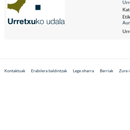
Urr
Kat
Eti
Aur
Urr
Kontaktuak
Erabilera baldintzak
Lege oharra
Berriak
Zure i