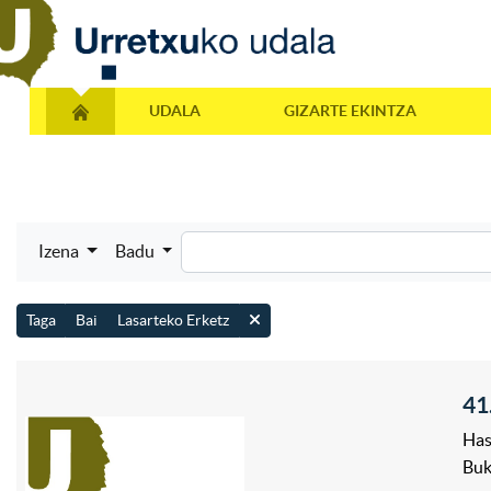
UDALA
GIZARTE EKINTZA
Izena
Badu
Taga
Bai
Lasarteko Erketz
41
Has
Bu