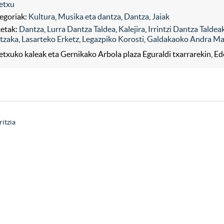
etxu
egoriak:
Kultura
,
Musika eta dantza
,
Dantza
,
Jaiak
ketak:
Dantza
,
Lurra Dantza Taldea
,
Kalejira
,
Irrintzi Dantza Taldea
tzaka
,
Lasarteko Erketz
,
Legazpiko Korosti
,
Galdakaoko Andra Ma
etxuko kaleak eta Gernikako Arbola plaza Eguraldi txarrarekin, E
ritzia