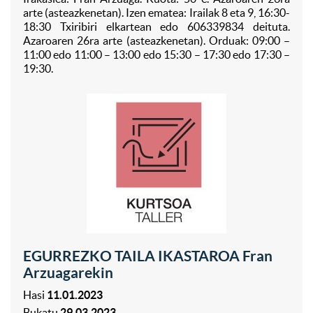
arte (asteazkenetan). Izen ematea: Irailak 8 eta 9, 16:30-
18:30 Txiribiri elkartean edo 606339834 deituta.
Azaroaren 26ra arte (asteazkenetan). Orduak: 09:00 –
11:00 edo 11:00 – 13:00 edo 15:30 – 17:30 edo 17:30 –
19:30.
EGURREZKO TAILA IKASTAROA Fran
Arzuagarekin
Hasi
11.01.2023
Bukatu
29.03.2023