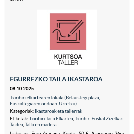
EGURREZKO TAILA IKASTAROA
08.10.2025
Txiribiri elkartearen lokala (Belaustegi plaza,
Euskaltegiaren ondoan. Urretxu)
Kategoriak:
Ikastaroak eta tailerrak
Etiketak:
Txiribiri Taila Elkartea
,
Txiribiri Euskal Zizelkari
Taldea
,
Talla en madera
Irakaslea: Fran Arzuaga. Kuota: 50 €. Azaroaren 26ra