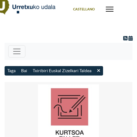
Select your language
CASTELLANO
Taga
Bai
Txiribiri Euskal Zizelkari Taldea