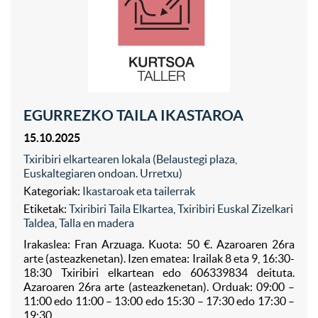
EGURREZKO TAILA IKASTAROA
15.10.2025
Txiribiri elkartearen lokala (Belaustegi plaza,
Euskaltegiaren ondoan. Urretxu)
Kategoriak:
Ikastaroak eta tailerrak
Etiketak:
Txiribiri Taila Elkartea
,
Txiribiri Euskal Zizelkari
Taldea
,
Talla en madera
Irakaslea: Fran Arzuaga. Kuota: 50 €. Azaroaren 26ra
arte (asteazkenetan). Izen ematea: Irailak 8 eta 9, 16:30-
18:30 Txiribiri elkartean edo 606339834 deituta.
Azaroaren 26ra arte (asteazkenetan). Orduak: 09:00 –
11:00 edo 11:00 – 13:00 edo 15:30 – 17:30 edo 17:30 –
19:30.