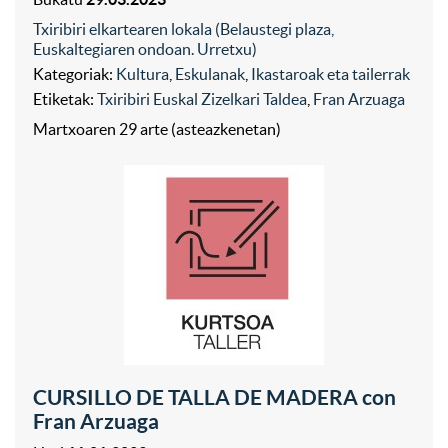
Txiribiri elkartearen lokala (Belaustegi plaza,
Euskaltegiaren ondoan. Urretxu)
Kategoriak:
Kultura
,
Eskulanak
,
Ikastaroak eta tailerrak
Etiketak:
Txiribiri Euskal Zizelkari Taldea
,
Fran Arzuaga
Martxoaren 29 arte (asteazkenetan)
CURSILLO DE TALLA DE MADERA con
Fran Arzuaga