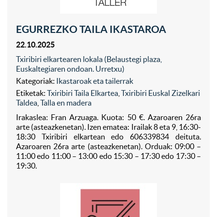
EGURREZKO TAILA IKASTAROA
22.10.2025
Txiribiri elkartearen lokala (Belaustegi plaza,
Euskaltegiaren ondoan. Urretxu)
Kategoriak:
Ikastaroak eta tailerrak
Etiketak:
Txiribiri Taila Elkartea
,
Txiribiri Euskal Zizelkari
Taldea
,
Talla en madera
Irakaslea: Fran Arzuaga. Kuota: 50 €. Azaroaren 26ra
arte (asteazkenetan). Izen ematea: Irailak 8 eta 9, 16:30-
18:30 Txiribiri elkartean edo 606339834 deituta.
Azaroaren 26ra arte (asteazkenetan). Orduak: 09:00 –
11:00 edo 11:00 – 13:00 edo 15:30 – 17:30 edo 17:30 –
19:30.