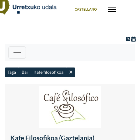
Select your language
CASTELLANO
Taga
Bai
Kafe filosofikoa
Kafe Filosofikoa (Gaztelania)