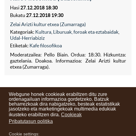
Hasi
27.12.2018 18:30
Bukatu
27.12.2018 19:30
Zelai Arizti kultur etxea (Zumarraga)
Kategoriak:
Kultura
,
Liburuak, foroak eta eztabaidak
,
Udal-Herriabiziz
Etiketak:
Kafe filosofikoa
Moderatzailea: Pello Biain. Ordua: 18:30. Hizkuntza:
gaztelania. Doakoa. Informazioa: Zelai Arizti kultur
etxea (Zumarraga).
Webgune honek cookieak erabiltzen ditu zure
ordenagailuan informazioa gordetzeko. Batzuk
beharrezkoak dira nabigatzeko, besteak estatistikak
Kontaktuak
Erabilera baldintzak
Lege oharra
Berriak
jasotzeko eta marketingekoak multimedia edukiak
ikusteko erabiltzen dira.
Cookieak
Zure iritzia
Pribatutasun politika
Cookie settings:
instagram
facebook
youtube