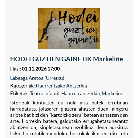
HODEI GUZTIEN GAINETIK Markeliñe
Hasi:
01.11.2026 17:00
Labeaga Aretoa (Urretxu)
Kategoriak:
Haurrentzako Antzerkia
Etiketak:
Teatro infantil
,
Haurren antzerkia
,
Markeliñe
Istorioak kontatzen du nola aita batek, errutinan
harrapatuta, jolasaren plazera ahazten duen, aingeru
arlote bat bizi den "kartoizko zeru" batean esnatzen den
arte. Horrekin batera, galdutako errugabetasunerantz
abiatzen da, sinpletasunean ezohikoa dena aurkituz.
Leku horretatik munduko borrokak ikusten ditu eta