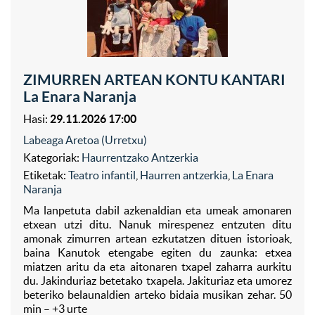
ZIMURREN ARTEAN KONTU KANTARI
La Enara Naranja
Hasi:
29.11.2026 17:00
Labeaga Aretoa (Urretxu)
Kategoriak:
Haurrentzako Antzerkia
Etiketak:
Teatro infantil
,
Haurren antzerkia
,
La Enara
Naranja
Ma lanpetuta dabil azkenaldian eta umeak amonaren
etxean utzi ditu. Nanuk mirespenez entzuten ditu
amonak zimurren artean ezkutatzen dituen istorioak,
baina Kanutok etengabe egiten du zaunka: etxea
miatzen aritu da eta aitonaren txapel zaharra aurkitu
du. Jakinduriaz betetako txapela. Jakituriaz eta umorez
beteriko belaunaldien arteko bidaia musikan zehar. 50
min – +3 urte