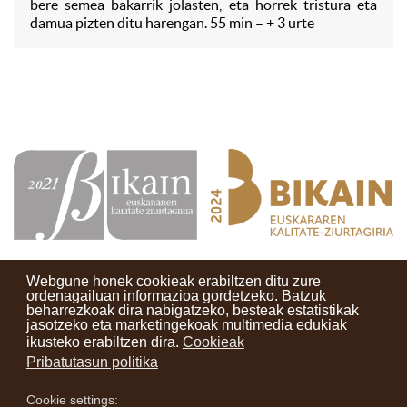
bere semea bakarrik jolasten, eta horrek tristura eta
damua pizten ditu harengan. 55 min – + 3 urte
Webgune honek cookieak erabiltzen ditu zure
ordenagailuan informazioa gordetzeko. Batzuk
beharrezkoak dira nabigatzeko, besteak estatistikak
Kontaktuak
Erabilera baldintzak
Lege oharra
Berriak
jasotzeko eta marketingekoak multimedia edukiak
ikusteko erabiltzen dira.
Cookieak
Zure iritzia
Pribatutasun politika
Cookie settings:
instagram
facebook
youtube