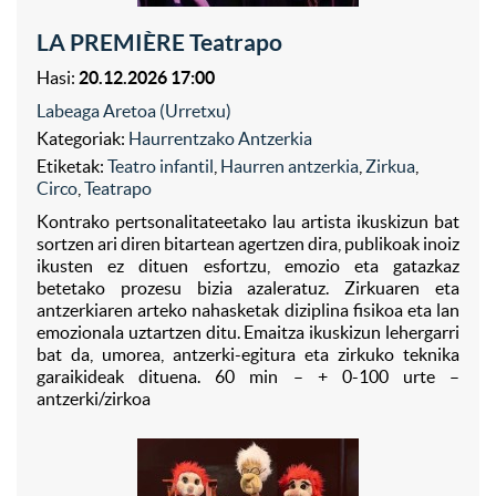
LA PREMIÈRE Teatrapo
Hasi:
20.12.2026 17:00
Labeaga Aretoa (Urretxu)
Kategoriak:
Haurrentzako Antzerkia
Etiketak:
Teatro infantil
,
Haurren antzerkia
,
Zirkua
,
Circo
,
Teatrapo
Kontrako pertsonalitateetako lau artista ikuskizun bat
sortzen ari diren bitartean agertzen dira, publikoak inoiz
ikusten ez dituen esfortzu, emozio eta gatazkaz
betetako prozesu bizia azaleratuz. Zirkuaren eta
antzerkiaren arteko nahasketak diziplina fisikoa eta lan
emozionala uztartzen ditu. Emaitza ikuskizun lehergarri
bat da, umorea, antzerki-egitura eta zirkuko teknika
garaikideak dituena. 60 min – + 0-100 urte –
antzerki/zirkoa