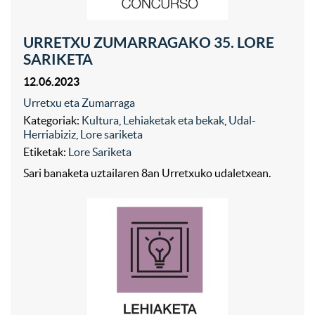
URRETXU ZUMARRAGAKO 35. LORE
SARIKETA
12.06.2023
Urretxu eta Zumarraga
Kategoriak:
Kultura
,
Lehiaketak eta bekak
,
Udal-
Herriabiziz
,
Lore sariketa
Etiketak:
Lore Sariketa
Sari banaketa uztailaren 8an Urretxuko udaletxean.