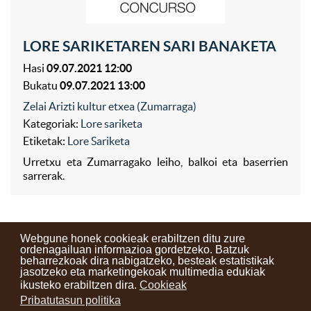
LORE SARIKETAREN SARI BANAKETA
Hasi
09.07.2021 12:00
Bukatu
09.07.2021 13:00
Zelai Arizti kultur etxea (Zumarraga)
Kategoriak:
Lore sariketa
Etiketak:
Lore Sariketa
Urretxu eta Zumarragako leiho, balkoi eta baserrien
sarrerak.
Webgune honek cookieak erabiltzen ditu zure
ordenagailuan informazioa gordetzeko. Batzuk
beharrezkoak dira nabigatzeko, besteak estatistikak
Kontaktuak
Erabilera baldintzak
Lege oharra
Berriak
jasotzeko eta marketingekoak multimedia edukiak
ikusteko erabiltzen dira.
Cookieak
Zure iritzia
Pribatutasun politika