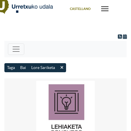
Select your language
CASTELLANO
Taga
Bai
Lore Sariketa