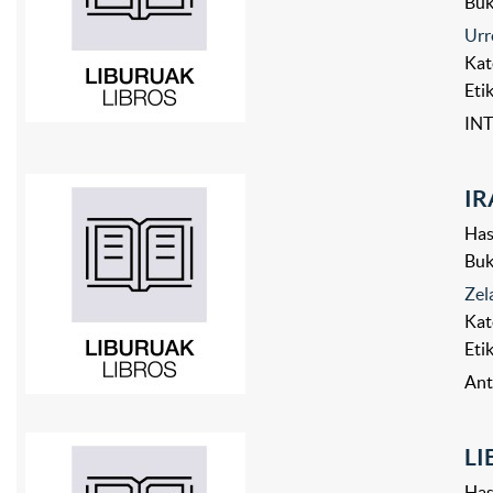
Bu
Urr
Kat
Eti
INT
IR
Has
Bu
Zel
Kat
Eti
Ant
LI
Has