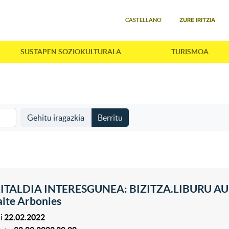
Select your language
ZURE IRITZIA
CASTELLANO
SUSTAPEN SOZIOKULTURALA
TURISMOA
Gehitu iragazkia
Berritu
ITALDIA INTERESGUNEA: BIZITZA.LIBURU AUR
ite Arbonies
i
22.02.2022