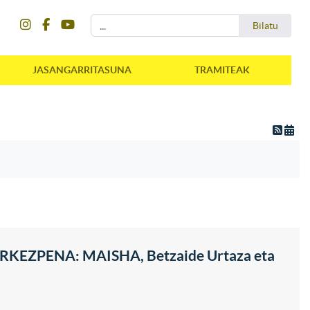
instagram
facebook
youtube
Bilatu
Bilatu
JASANGARRITASUNA
TRAMITEAK
KEZPENA: MAISHA, Betzaide Urtaza eta