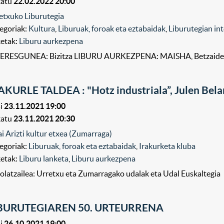
katu
22.02.2022 20:00
etxuko Liburutegia
egoriak:
Kultura
,
Liburuak, foroak eta eztabaidak
,
Liburutegian in
ketak:
Liburu aurkezpena
ERESGUNEA: Bizitza LIBURU AURKEZPENA: MAISHA, Betzaide U
AKURLE TALDEA : "Hotz industriala”, Julen Be
i
23.11.2021 19:00
katu
23.11.2021 20:30
ai Arizti kultur etxea (Zumarraga)
egoriak:
Liburuak, foroak eta eztabaidak
,
Irakurketa kluba
ketak:
Liburu lanketa
,
Liburu aurkezpena
olatzailea: Urretxu eta Zumarragako udalak eta Udal Euskaltegia
BURUTEGIAREN 50. URTEURRENA
i
26.10.2021 19:00