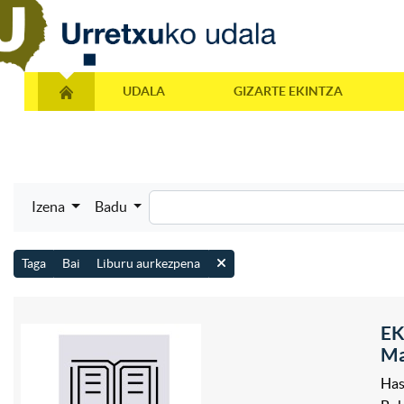
UDALA
GIZARTE EKINTZA
Izena
Badu
Taga
Bai
Liburu aurkezpena
EK
Ma
Has