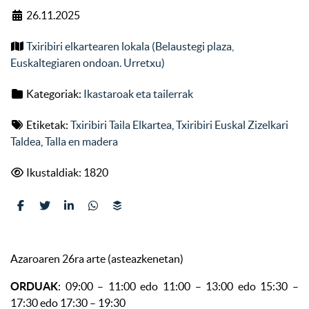
26.11.2025
Txiribiri elkartearen lokala (Belaustegi plaza,
Euskaltegiaren ondoan. Urretxu)
Kategoriak:
Ikastaroak eta tailerrak
Etiketak:
Txiribiri Taila Elkartea
,
Txiribiri Euskal Zizelkari
Taldea
,
Talla en madera
Ikustaldiak: 1820
Azaroaren 26ra arte (asteazkenetan)
ORDUAK
: 09:00 – 11:00 edo 11:00 – 13:00 edo 15:30 –
17:30 edo 17:30 – 19:30