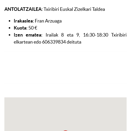
ANTOLATZAILEA
: Txiribiri Euskal Zizelkari Taldea
Irakaslea
: Fran Arzuaga
Kuota
: 50 €
Izen ematea
: Irailak 8 eta 9, 16:30-18:30 Txiribiri
elkartean edo 606339834 deituta