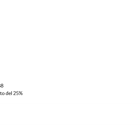
88
nto del 25%