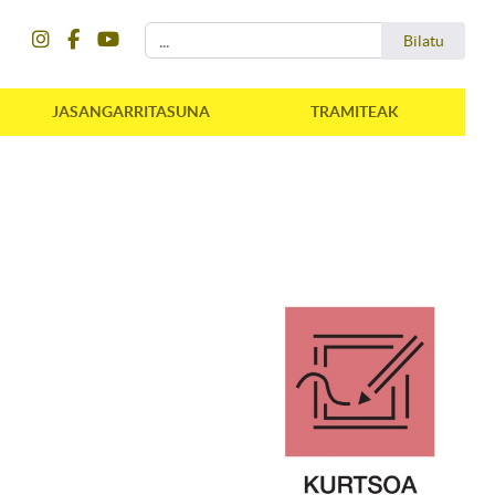
instagram
facebook
youtube
Bilatu
Bilatu
JASANGARRITASUNA
TRAMITEAK