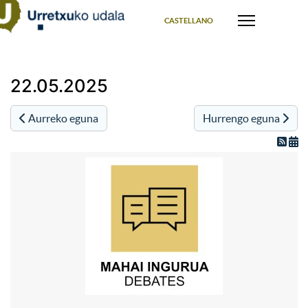
Select your language
CASTELLANO
22.05.2025
Aurreko eguna
Hurrengo eguna