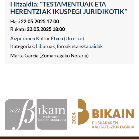
Hitzaldia: “TESTAMENTUAK ETA
HERENTZIAK IKUSPEGI JURIDIKOTIK”
Hasi
22.05.2025 17:00
Bukatu
22.05.2025 18:00
Aizpurunea Kultur Etxea (Urretxu)
Kategoriak:
Liburuak, foroak eta eztabaidak
Marta García (Zumarragako Notaria)