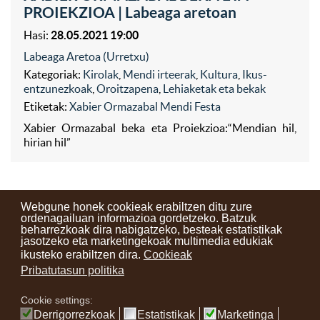
PROIEKZIOA | Labeaga aretoan
Hasi:
28.05.2021 19:00
Labeaga Aretoa (Urretxu)
Kategoriak:
Kirolak
,
Mendi irteerak
,
Kultura
,
Ikus-
entzunezkoak
,
Oroitzapena
,
Lehiaketak eta bekak
Etiketak:
Xabier Ormazabal Mendi Festa
Xabier Ormazabal beka eta Proiekzioa:“Mendian hil,
hirian hil”
Webgune honek cookieak erabiltzen ditu zure
ordenagailuan informazioa gordetzeko. Batzuk
beharrezkoak dira nabigatzeko, besteak estatistikak
Kontaktuak
Erabilera baldintzak
Lege oharra
Berriak
jasotzeko eta marketingekoak multimedia edukiak
ikusteko erabiltzen dira.
Cookieak
Zure iritzia
Pribatutasun politika
Cookie settings:
instagram
facebook
youtube
Derrigorrezkoak
Estatistikak
Marketinga