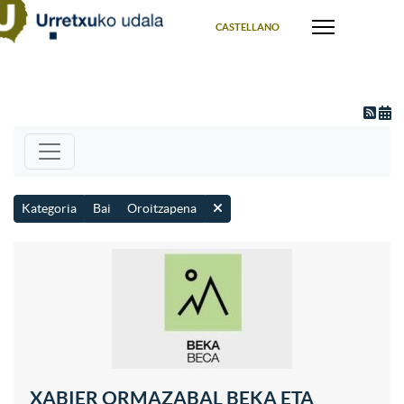
Select your language
CASTELLANO
Kategoria
Bai
Oroitzapena
XABIER ORMAZABAL BEKA ETA