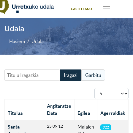
Select your language
CASTELLANO
Udala
Hasiera
Udala
Titulu Iragazkia
Iragazi
Garbitu
Bistaratu #
Argitaratze
Titulua
Data
Egilea
Agerraldiak
Articles
25 09 12
Santa
Maialen
922