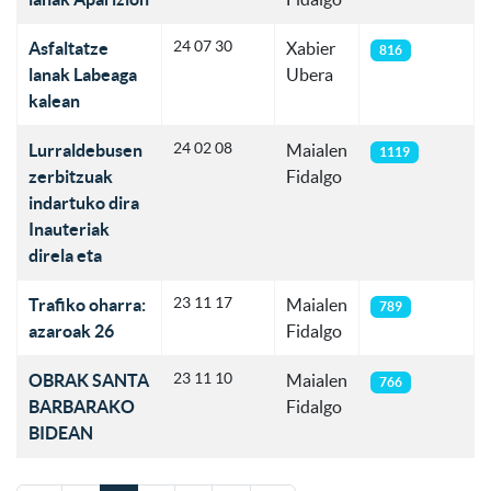
24 07 30
Asfaltatze
Xabier
816
lanak Labeaga
Ubera
kalean
24 02 08
Lurraldebusen
Maialen
1119
zerbitzuak
Fidalgo
indartuko dira
Inauteriak
direla eta
23 11 17
Trafiko oharra:
Maialen
789
azaroak 26
Fidalgo
23 11 10
OBRAK SANTA
Maialen
766
BARBARAKO
Fidalgo
BIDEAN