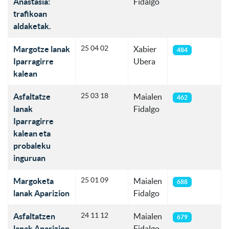
Anastasia:
Fidalgo
trafikoan
aldaketak.
25 04 02
Margotze lanak
Xabier
484
Iparragirre
Ubera
kalean
25 03 18
Asfaltatze
Maialen
462
lanak
Fidalgo
Iparragirre
kalean eta
probaleku
inguruan
25 01 09
Margoketa
Maialen
688
lanak Aparizion
Fidalgo
24 11 12
Asfaltatzen
Maialen
679
lanak Aparizion
Fidalgo