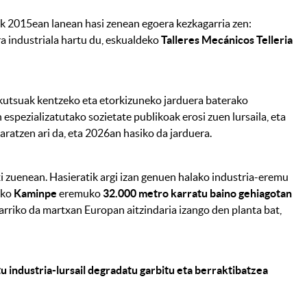
ak 2015ean lanean hasi zenean egoera kezkagarria zen:
a industriala hartu du, eskualdeko
Talleres Mecánicos Telleria
iskutsuak kentzeko eta etorkizuneko jarduera baterako
 espezializatutako sozietate publikoak erosi zuen lursaila, eta
aratzen ari da, eta 2026an hasiko da jarduera.
i zuenean. Hasieratik argi izan genuen halako industria-eremu
uko
Kaminpe
eremuko
32.000 metro karratu baino gehiagotan
jarriko da martxan Europan aitzindaria izango den planta bat,
 industria-lursail degradatu garbitu eta berraktibatzea