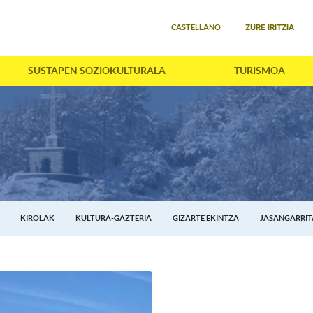
Select your language
ZURE IRITZIA
CASTELLANO
SUSTAPEN SOZIOKULTURALA
TURISMOA
KIROLAK
KULTURA-GAZTERIA
GIZARTE EKINTZA
JASANGARRI