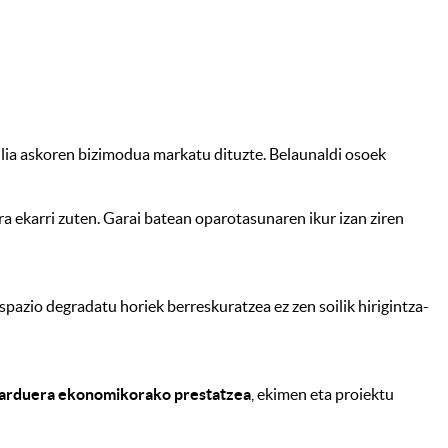
ilia askoren bizimodua markatu dituzte. Belaunaldi osoek
a ekarri zuten. Garai batean oparotasunaren ikur izan ziren
pazio degradatu horiek berreskuratzea ez zen soilik hirigintza-
o jarduera ekonomikorako prestatzea
, ekimen eta proiektu