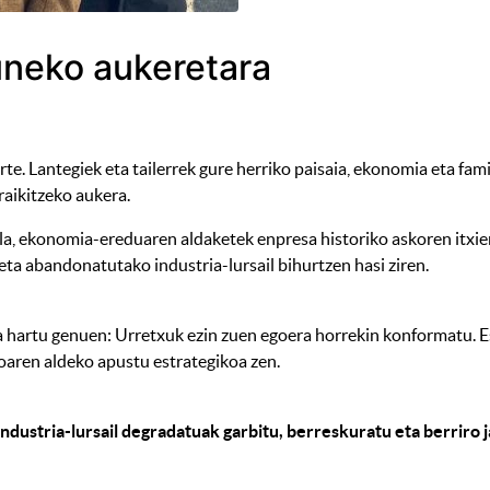
zuneko aukeretara
e. Lantegiek eta tailerrek gure herriko paisaia, ekonomia eta fam
raikitzeko aukera.
la, ekonomia-ereduaren aldaketek enpresa historiko askoren itxier
 eta abandonatutako industria-lursail bihurtzen hasi ziren.
a hartu genuen: Urretxuk ezin zuen egoera horrekin konformatu. Es
oaren aldeko apustu estrategikoa zen.
industria-lursail degradatuak garbitu, berreskuratu eta berrir