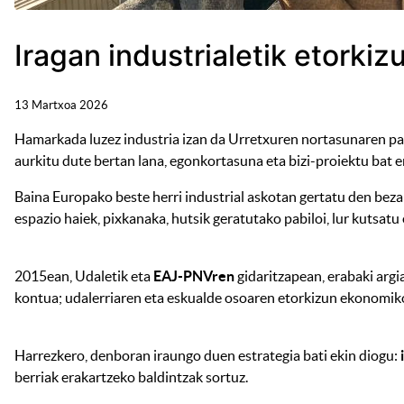
Iragan industrialetik etorki
13 Martxoa 2026
Hamarkada luzez industria izan da Urretxuren nortasunaren part
aurkitu dute bertan lana, egonkortasuna eta bizi-proiektu bat e
Baina Europako beste herri industrial askotan gertatu den beza
espazio haiek, pixkanaka, hutsik geratutako pabiloi, lur kutsatu
2015ean, Udaletik eta
EAJ-PNVren
gidaritzapean, erabaki argi
kontua; udalerriaren eta eskualde osoaren etorkizun ekonomik
Harrezkero, denboran iraungo duen estrategia bati ekin diogu:
berriak erakartzeko baldintzak sortuz.