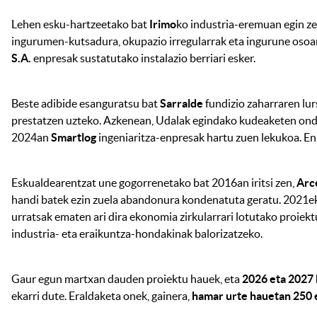
Lehen esku-hartzeetako bat
Irimo
ko industria-eremuan egin ze
ingurumen-kutsadura, okupazio irregularrak eta ingurune osoare
S.A.
enpresak sustatutako instalazio berriari esker.
Beste adibide esanguratsu bat
Sarralde
fundizio zaharraren lur
prestatzen uzteko. Azkenean, Udalak egindako kudeaketen on
2024an
Smartlog
ingeniaritza-enpresak hartu zuen lekukoa. Enp
Eskualdearentzat une gogorrenetako bat 2016an iritsi zen,
Arc
handi batek ezin zuela abandonura kondenatuta geratu. 2021
urratsak ematen ari dira ekonomia zirkularrari lotutako proiekt
industria- eta eraikuntza-hondakinak balorizatzeko.
Gaur egun martxan dauden proiektu hauek, eta
2026 eta 2027 
ekarri dute. Eraldaketa onek, gainera,
hamar urte hauetan 250 e