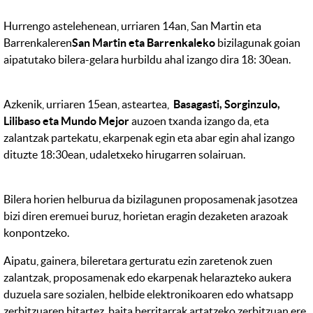
Hurrengo astelehenean, urriaren 14an, San Martin eta
Barrenkaleren
San Martin eta Barrenkaleko
bizilagunak goian
aipatutako bilera-gelara hurbildu ahal izango dira 18: 30ean.
Azkenik, urriaren 15ean, asteartea,
Basagasti, Sorginzulo,
Lilibaso eta Mundo Mejor
auzoen
txanda izango da, eta
zalantzak partekatu, ekarpenak egin eta abar egin ahal izango
dituzte 18:30ean, udaletxeko hirugarren solairuan.
Bilera horien helburua da bizilagunen proposamenak jasotzea
bizi diren eremuei buruz, horietan eragin dezaketen arazoak
konpontzeko.
Aipatu, gainera, bileretara gerturatu ezin zaretenok zuen
zalantzak, proposamenak edo ekarpenak helarazteko aukera
duzuela sare sozialen, helbide elektronikoaren edo whatsapp
zerbitzuaren bitartez, baita herritarrak artatzeko zerbitzuan ere.