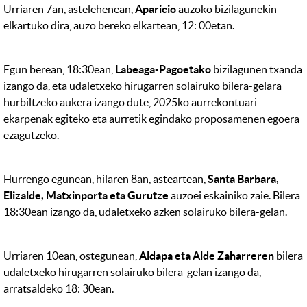
Urriaren 7an, astelehenean,
Aparicio
auzoko bizilagunekin
elkartuko dira, auzo bereko elkartean, 12: 00etan.
Egun berean, 18:30ean,
Labeaga-Pagoetako
bizilagunen txanda
izango da, eta udaletxeko hirugarren solairuko bilera-gelara
hurbiltzeko aukera izango dute, 2025ko aurrekontuari
ekarpenak egiteko eta aurretik egindako proposamenen egoera
ezagutzeko.
Hurrengo egunean, hilaren 8an, asteartean,
Santa Barbara,
Elizalde, Matxinporta eta Gurutze
auzoei eskainiko zaie. Bilera
18:30ean izango da, udaletxeko azken solairuko bilera-gelan.
Urriaren 10ean, ostegunean,
Aldapa eta Alde Zaharreren
bilera
udaletxeko hirugarren solairuko bilera-gelan izango da,
arratsaldeko 18: 30ean.