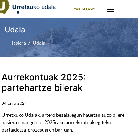
Select your language
CASTELLANO
Udala
Hasiera
Udala
Aurrekontuak 2025:
partehartze bilerak
04 Urria 2024
Urretxuko Udalak, urtero bezala, egun hauetan auzo bilerei
hasiera emango die, 2025rako aurrekontuak egiteko
partaidetza-prozesuaren barruan.