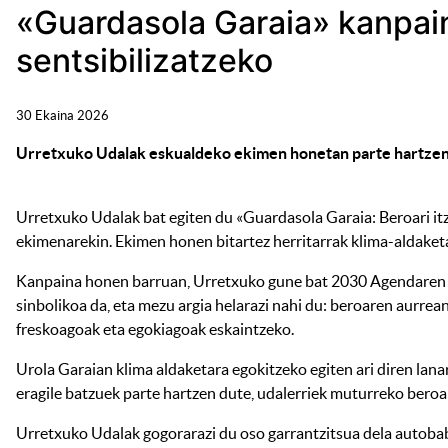
«Guardasola Garaia» kanpaina
sentsibilizatzeko
30 Ekaina 2026
Urretxuko Udalak eskualdeko ekimen honetan parte hartzen 
Urretxuko Udalak bat egiten du «Guardasola Garaia: Beroari it
ekimenarekin. Ekimen honen bitartez herritarrak klima-aldaketa
Kanpaina honen barruan, Urretxuko gune bat 2030 Agendaren kolo
sinbolikoa da, eta mezu argia helarazi nahi du: beroaren aurre
freskoagoak eta egokiagoak eskaintzeko.
Urola Garaian klima aldaketara egokitzeko egiten ari diren lan
eragile batzuek parte hartzen dute, udalerriek muturreko bero
Urretxuko Udalak gogorarazi du oso garrantzitsua dela autoba