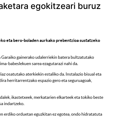
daketara egokitzeari buruz
eko eta bero-boladen aurkako prebentzioa sustatzeko
a Garaiko gainerako udalerriekin batera bultzatutako
lima-babeslekuen sarea ezagutarazi nahi da.
 osatutako aterkiekin estaliko da. Instalazio bisual eta
dira herritarrentzako espazio gero eta seguruagoak,
alek, ikastetxeek, merkatarien elkarteek eta tokiko beste
sa indartzeko.
n erdiko orduetan eguzkitan ez egotea, ondo hidratatuta