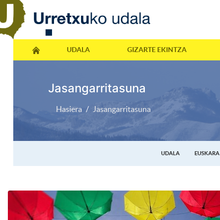
UDALA
GIZARTE EKINTZA
Jasangarritasuna
Hasiera
Jasangarritasuna
UDALA
EUSKARA