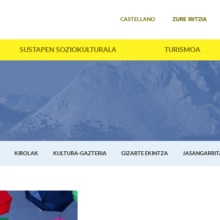
Select your language
ZURE IRITZIA
CASTELLANO
SUSTAPEN SOZIOKULTURALA
TURISMOA
KIROLAK
KULTURA-GAZTERIA
GIZARTE EKINTZA
JASANGARRI