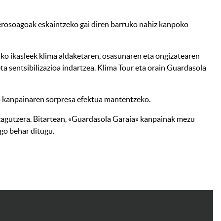
a erosoagoak eskaintzeko gai diren barruko nahiz kanpoko
ko ikasleek klima aldaketaren, osasunaren eta ongizatearen
ta sentsibilizazioa indartzea. Klima Tour eta orain Guardasola
iko kanpainaren sorpresa efektua mantentzeko.
zagutzera. Bitartean, «Guardasola Garaia» kanpainak mezu
ago behar ditugu.