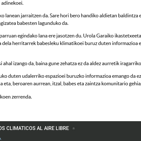
 adinekoei.
o lanean jarraitzen da. Sare hori bero handiko aldietan baldintz
ongizatea babesten lagunduko da.
rruan egindako lana ere jasotzen du. Urola Garaiko ikastetxeeta
 dela herritarrek babesleku klimatikoei buruz duten informazioa e
i ahal izango da, baina gune zehatza ez da aldez aurretik iragarr
tuko duten udalerriko espazioei buruzko informazioa emango da e
a eta, beroaren aurrean, itzal, babes eta zaintza komunitario gehi
koen zerrenda.