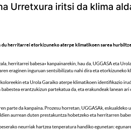
 Urretxura iritsi da klima al
du herritarrei etorkizuneko aterpe klimatikoen sarea hurbiltz
zala, herritarrei babesa» kanpainarekin, hau da, UGGASA eta Urol
ren eraginen inguruan sentsibilizatu nahi dira eta etorkizuneko k
reekin eta Urola Garaiko aterpe klimatikoen identifikazio irudiaz
an babestea erantzukizun partekatua da, eta erakundeak lanean ari 
aren parte da kanpaina. Prozesu horretan, UGGASAk, eskualdeko ud
aldien aurrean duten prestakuntza hobetzeko eta herritarren babe
beserako neurriak hartzea tenperatura handiko egunetan: egunare