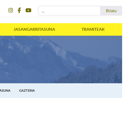
instagram
facebook
youtube
Bilatu
Bilatu
JASANGARRITASUNA
TRAMITEAK
TASUNA
GAZTERIA