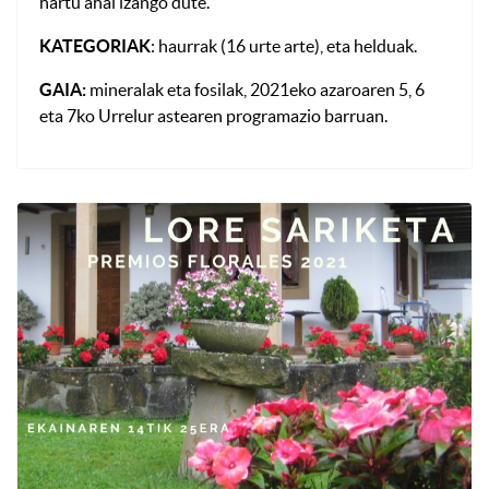
hartu ahal izango dute.
KATEGORIAK
: haurrak (16 urte arte), eta helduak.
GAIA:
mineralak eta fosilak, 2021eko azaroaren 5, 6
eta 7ko Urrelur astearen programazio barruan.