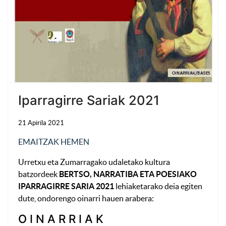
Iparragirre Sariak 2021
21 Apirila 2021
EMAITZAK HEMEN
Urretxu eta Zumarragako udaletako kultura
batzordeek
BERTSO, NARRATIBA ETA POESIAKO
IPARRAGIRRE SARIA 2021
lehiaketarako deia egiten
dute, ondorengo oinarri hauen arabera:
O I N A R R I A K