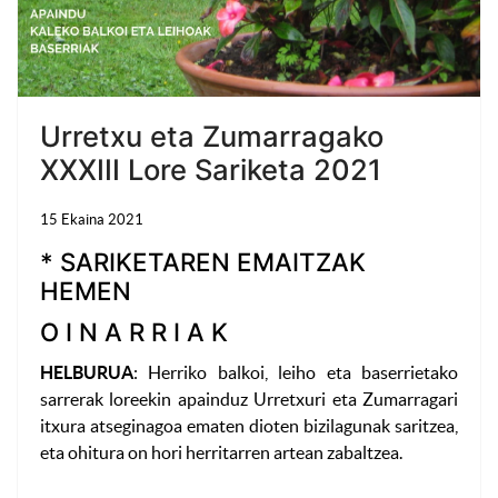
Urretxu eta Zumarragako
XXXIII Lore Sariketa 2021
15 Ekaina 2021
* SARIKETAREN EMAITZAK
HEMEN
O I N A R R I A K
HELBURUA
: Herriko balkoi, leiho eta baserrietako
sarrerak loreekin apainduz Urretxuri eta Zumarragari
itxura atseginagoa ematen dioten bizilagunak saritzea,
eta ohitura on hori herritarren artean zabaltzea.