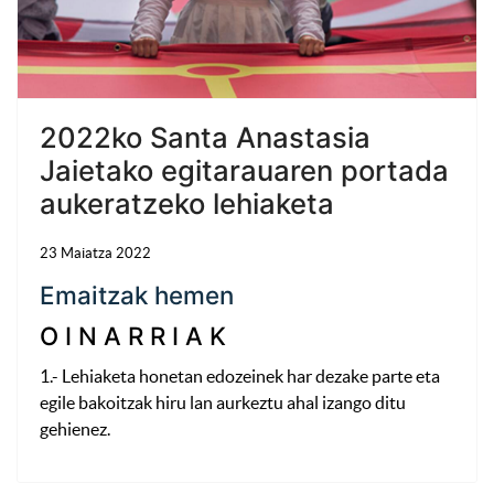
2022ko Santa Anastasia
Jaietako egitarauaren portada
aukeratzeko lehiaketa
23 Maiatza 2022
Emaitzak hemen
O I N A R R I A K
1.- Lehiaketa honetan edozeinek har dezake parte eta
egile bakoitzak hiru lan aurkeztu ahal izango ditu
gehienez.