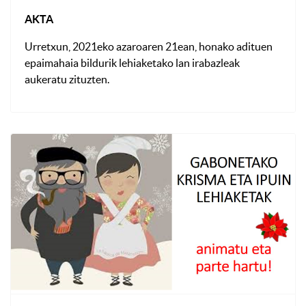
AKTA
Urretxun, 2021eko azaroaren 21ean, honako adituen
epaimahaia bildurik lehiaketako lan irabazleak
aukeratu zituzten.