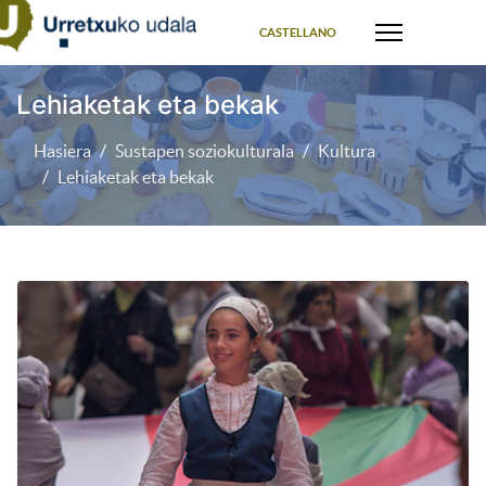
Select your language
CASTELLANO
Lehiaketak eta bekak
Hasiera
Sustapen soziokulturala
Kultura
Lehiaketak eta bekak