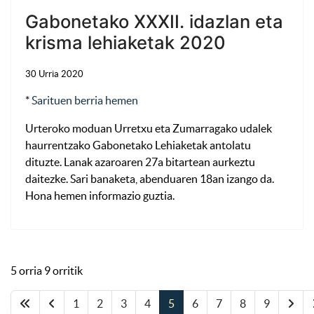
Gabonetako XXXII. idazlan eta
krisma lehiaketak 2020
30 Urria 2020
*
Sarituen berria hemen
Urteroko moduan Urretxu eta Zumarragako udalek
haurrentzako Gabonetako Lehiaketak antolatu
dituzte. Lanak azaroaren 27a bitartean aurkeztu
daitezke. Sari banaketa, abenduaren 18an izango da.
Hona hemen informazio guztia.
5 orria 9 orritik
1
2
3
4
5
6
7
8
9