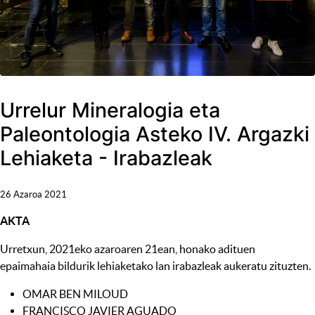
Urrelur Mineralogia eta
Paleontologia Asteko IV. Argazki
Lehiaketa - Irabazleak
26 Azaroa 2021
AKTA
Urretxun, 2021eko azaroaren 21ean, honako adituen
epaimahaia bildurik lehiaketako lan irabazleak aukeratu zituzten.
OMAR BEN MILOUD
FRANCISCO JAVIER AGUADO