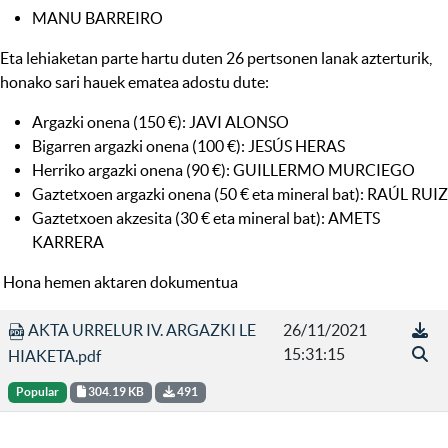
MANU BARREIRO
Eta lehiaketan parte hartu duten 26 pertsonen lanak azterturik,
honako sari hauek ematea adostu dute:
Argazki onena (150 €): JAVI ALONSO
Bigarren argazki onena (100 €): JESÚS HERAS
Herriko argazki onena (90 €): GUILLERMO MURCIEGO
Gaztetxoen argazki onena (50 € eta mineral bat): RAÚL RUIZ
Gaztetxoen akzesita (30 € eta mineral bat): AMETS
KARRERA
Hona hemen aktaren dokumentua
AKTA URRELUR IV. ARGAZKI LE
26/11/2021
15:31:15
HIAKETA.pdf
Popular
304.19 KB
491