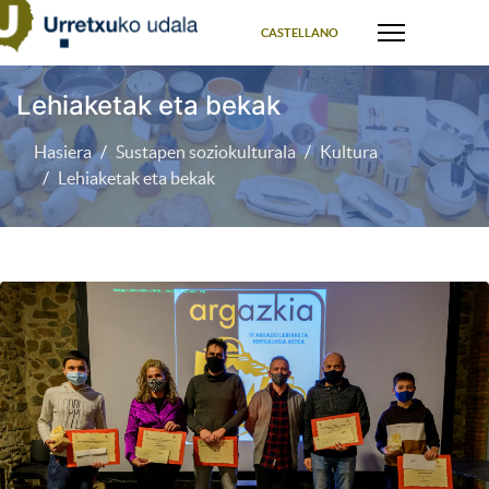
Select your language
CASTELLANO
Lehiaketak eta bekak
Hasiera
Sustapen soziokulturala
Kultura
Lehiaketak eta bekak