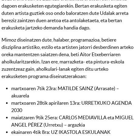
dagoen erakusketen egutegiarekin. Bertan erakusketa egiten
duten artista guztiek oso ondo baloratzen dute Udalak arreta
bereziz zaintzen duen aretoa eta antolaketaeta, eta bertan
erakusketa jartzeko demanda handia dago.
Mimoz diseinatzen dute, halaber, programazioa, betiere
disziplina artistiko, estilo eta artisten jatorri desberdinen arteko
oreka mantentzen saiatzen dena, beti Aitor Etxeberriaren
aholkularitzarekin. Izan ere, marrazketa- eta pintura-eskola
zuzentzeaz gain, aholkulari-lanak egiten ditu urteko
erakusketen programa diseinatzerakoan:
martxoaren 7tik 23ra: MATILDE SAINZ (Arrasate) –
akuarela
martxoaren 28tik apirilaren 13ra: URRETXUKO AGENDA
2030
maiatzaren 9tik 25era: CARLOS MEDIAVILLA eta MIGUEL
ANGEL PÉREZ (Urretxu) – argazkia
ekainaren 4tik 8ra: UZ IKASTOLA ESKULANAK