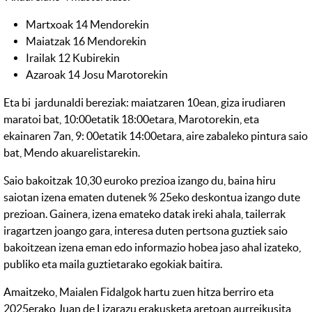
Martxoak 14 Mendorekin
Maiatzak 16 Mendorekin
Irailak 12 Kubirekin
Azaroak 14 Josu Marotorekin
Eta bi jardunaldi bereziak: maiatzaren 10ean, giza irudiaren
maratoi bat, 10:00etatik 18:00etara, Marotorekin, eta
ekainaren 7an, 9: 00etatik 14:00etara, aire zabaleko pintura saio
bat, Mendo akuarelistarekin.
Saio bakoitzak 10,30 euroko prezioa izango du, baina hiru
saiotan izena ematen dutenek % 25eko deskontua izango dute
prezioan. Gainera, izena emateko datak ireki ahala, tailerrak
iragartzen joango gara, interesa duten pertsona guztiek saio
bakoitzean izena eman edo informazio hobea jaso ahal izateko,
publiko eta maila guztietarako egokiak baitira.
Amaitzeko, Maialen Fidalgok hartu zuen hitza berriro eta
2025erako Juan de Lizarazu erakusketa aretoan aurreikusita