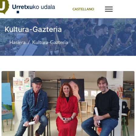
Select your language
CASTELLANO
Kultura-Gazteria
Hasiera
Kultura-Gazteria