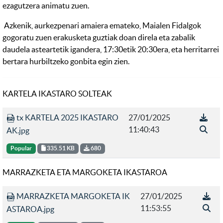
ezagutzera animatu zuen.
Azkenik, aurkezpenari amaiera emateko, Maialen Fidalgok
gogoratu zuen erakusketa guztiak doan direla eta zabalik
daudela asteartetik igandera, 17:30etik 20:30era, eta herritarrei
bertara hurbiltzeko gonbita egin zien.
KARTELA IKASTARO SOLTEAK
tx KARTELA 2025 IKASTARO
27/01/2025
11:40:43
AK.jpg
Popular
335.51 KB
680
MARRAZKETA ETA MARGOKETA IKASTAROA
MARRAZKETA MARGOKETA IK
27/01/2025
11:53:55
ASTAROA.jpg