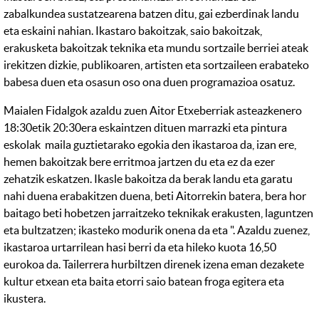
zabalkundea sustatzearena batzen ditu, gai ezberdinak landu
eta eskaini nahian. Ikastaro bakoitzak, saio bakoitzak,
erakusketa bakoitzak teknika eta mundu sortzaile berriei ateak
irekitzen dizkie, publikoaren, artisten eta sortzaileen erabateko
babesa duen eta osasun oso ona duen programazioa osatuz.
Maialen Fidalgok azaldu zuen Aitor Etxeberriak asteazkenero
18:30etik 20:30era eskaintzen dituen marrazki eta pintura
eskolak maila guztietarako egokia den ikastaroa da, izan ere,
hemen bakoitzak bere erritmoa jartzen du eta ez da ezer
zehatzik eskatzen. Ikasle bakoitza da berak landu eta garatu
nahi duena erabakitzen duena, beti Aitorrekin batera, bera hor
baitago beti hobetzen jarraitzeko teknikak erakusten, laguntzen
eta bultzatzen; ikasteko modurik onena da eta ". Azaldu zuenez,
ikastaroa urtarrilean hasi berri da eta hileko kuota 16,50
eurokoa da. Tailerrera hurbiltzen direnek izena eman dezakete
kultur etxean eta baita etorri saio batean froga egitera eta
ikustera.