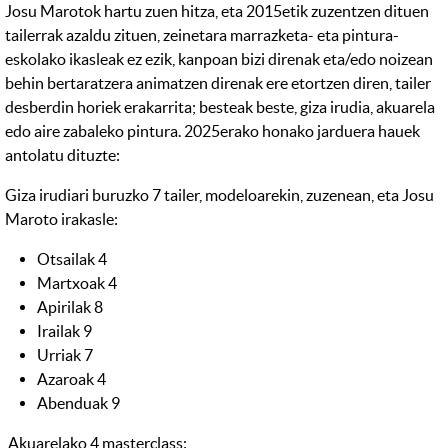
Josu Marotok hartu zuen hitza, eta 2015etik zuzentzen dituen
tailerrak azaldu zituen, zeinetara marrazketa- eta pintura-
eskolako ikasleak ez ezik, kanpoan bizi direnak eta/edo noizean
behin bertaratzera animatzen direnak ere etortzen diren, tailer
desberdin horiek erakarrita; besteak beste, giza irudia, akuarela
edo aire zabaleko pintura. 2025erako honako jarduera hauek
antolatu dituzte:
Giza irudiari buruzko 7 tailer, modeloarekin, zuzenean, eta Josu
Maroto irakasle:
Otsailak 4
Martxoak 4
Apirilak 8
Irailak 9
Urriak 7
Azaroak 4
Abenduak 9
Akuarelako 4 masterclass: