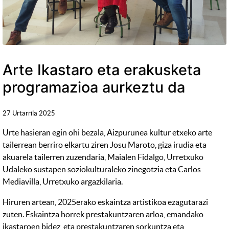
Arte Ikastaro eta erakusketa
programazioa aurkeztu da
27 Urtarrila 2025
Urte hasieran egin ohi bezala, Aizpurunea kultur etxeko arte
tailerrean berriro elkartu ziren Josu Maroto, giza irudia eta
akuarela tailerren zuzendaria, Maialen Fidalgo, Urretxuko
Udaleko sustapen soziokulturaleko zinegotzia eta Carlos
Mediavilla, Urretxuko argazkilaria.
Hiruren artean, 2025erako eskaintza artistikoa ezagutarazi
zuten. Eskaintza horrek prestakuntzaren arloa, emandako
ikastaroen bidez, eta prestakuntzaren sorkuntza eta