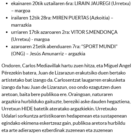
ekainaren 20tik uztailaren 6ra: LIRAIN JAUREGI (Urretxu)
– margoa
irailaren 12tik 28ra: MIREN PUERTAS (Azkoitia) –
marrazkia
urriaren 17tik azaroaren 2ra: VITOR S.MENDONÇA
(Urretxu) - margoa
azaroaren 21etik abenduaren 7ra: “SPORT MUNDI”
(ONG) – Jesús Amunarriz – argazkia
Ondoren, Carlos Mediavillak hartu zuen hitza, eta Miguel Angel
Pérezekin batera, Juan de Lizarazun erakutsiko duen bertako
artistetako bat izango da. Carlosentzat laugarren erakusketa
izango da hau Juan de Lizarazun, oso ondo ezagutzen duen
aretoan, baita bere publikoa ere. Oraingoan, naturaren
argazkira hurbilduko gaituzte, bereziki aske dauden hegaztiena,
Urretxun HIDE batetik ateratako argazkiekin. Urretxuko
Udalari sorkuntza artistikoaren hedapenean eta sustapenean
egindako ekimena eskertzeaz gain, publikoa aretora hurbildu
eta arte adierazpen ezberdinak zuzenean eta zuzenean