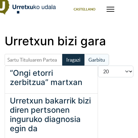
Select your language
CASTELLANO
Urretxun bizi gara
Sartu Tituluaren Partea
Iragazi
Garbitu
Bistaratu #
“Ongi etorri
zerbitzua” martxan
Urretxun bakarrik bizi
diren pertsonen
inguruko diagnosia
egin da