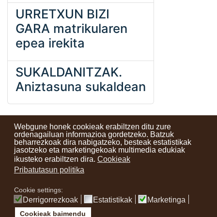
URRETXUN BIZI
GARA matrikularen
epea irekita
SUKALDANITZAK.
Aniztasuna sukaldean
Webgune honek cookieak erabiltzen ditu zure
ordenagailuan informazioa gordetzeko. Batzuk
beharrezkoak dira nabigatzeko, besteak estatistikak
Kontaktuak
Erabilera baldintzak
Lege oharra
Berriak
jasotzeko eta marketingekoak multimedia edukiak
ikusteko erabiltzen dira.
Cookieak
Zure iritzia
Pribatutasun politika
Cookie settings:
instagram
facebook
youtube
Derrigorrezkoak
Estatistikak
Marketinga
Cookieak baimendu